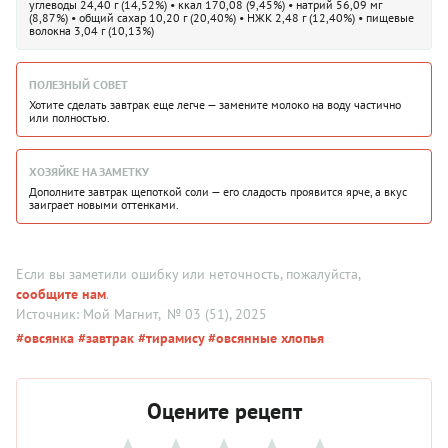
углеводы 24,40 г (14,52%) • ккал 170,08 (9,45%) • натрий 56,09 мг
(8,87%) • общий сахар 10,20 г (20,40%) • НЖК 2,48 г (12,40%) • пищевые
волокна 3,04 г (10,13%)
ПОЛЕЗНЫЙ СОВЕТ
Хотите сделать завтрак еще легче — замените молоко на воду частично
или полностью.
ХОЗЯЙКЕ НА ЗАМЕТКУ
Дополните завтрак щепоткой соли — его сладость проявится ярче, а вкус
заиграет новыми оттенками.
Если вы заметили ошибку или неточность, пожалуйста,
сообщите нам
.
Источник: Мой Магнит
, № 03 (51), 2025
#овсянка
#завтрак
#тирамису
#овсянные хлопья
Оцените рецепт