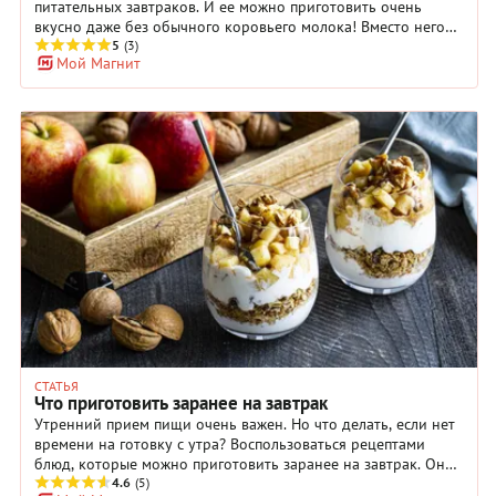
питательных завтраков. И ее можно приготовить очень
вкусно даже без обычного коровьего молока! Вместо него
можно использовать альтернативное растительное молоко –
5
(3)
Мой Магнит
кокосовое, миндальное или соевое. Кроме того, овсяную
кашу можно сделать супер сытной, если сварить на курином
бульоне. А чтобы придать овсяной каше без молока более
насыщенный вкус и сделать ее еще более питательной,
можно добавить в качестве топпинга фрукты или ягоды,
орехи или семена подсолнечника, мед или кленовый сироп
для сладости, корицу или ваниль для аромата. Также можно
экспериментировать с добавлением таких специй, как
имбирь или кардамон – они добавят овсянке новые
вкусовые оттенки и обогатят ее вкус.
СТАТЬЯ
Что приготовить заранее на завтрак
Утренний прием пищи очень важен. Но что делать, если нет
времени на готовку с утра? Воспользоваться рецептами
блюд, которые можно приготовить заранее на завтрак. Они
позволят вам сэкономить время и насладиться вкусной
4.6
(5)