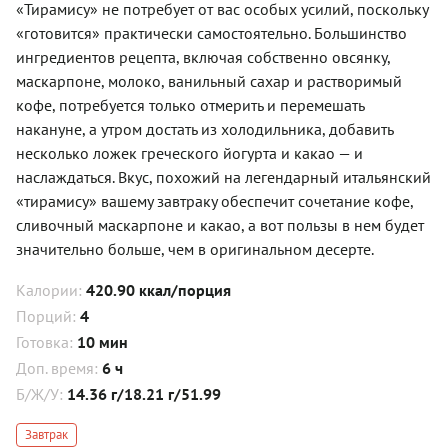
«Тирамису» не потребует от вас особых усилий, поскольку
«готовится» практически самостоятельно. Большинство
ингредиентов рецепта, включая собственно овсянку,
маскарпоне, молоко, ванильный сахар и растворимый
кофе, потребуется только отмерить и перемешать
накануне, а утром достать из холодильника, добавить
несколько ложек греческого йогурта и какао — и
наслаждаться. Вкус, похожий на легендарный итальянский
«тирамису» вашему завтраку обеспечит сочетание кофе,
сливочный маскарпоне и какао, а вот пользы в нем будет
значительно больше, чем в оригинальном десерте.
Калории:
420.90 ккал/порция
Порций:
4
Готовка:
10 мин
Доп. время:
6 ч
Б/Ж/У:
14.36 г/18.21 г/51.99
Завтрак