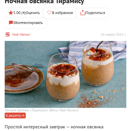
Ночная овсянка Тирамису
5.00 (4)
Оценить
В избранное
Поделиться
0
Комментировать
Мой Магнит
20 марта 2025 г.
Ночная овсянка «Тирамису»
(Фото: Мой Магнит)
К рецепту
Простой интересный завтрак — ночная овсянка