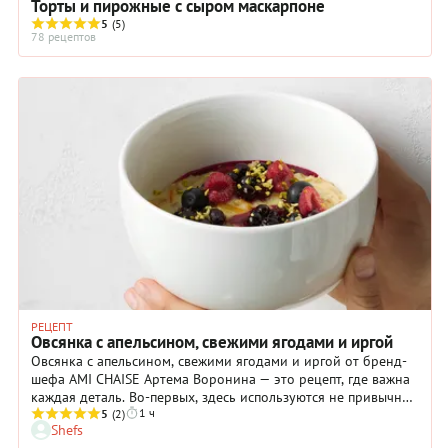
Торты и пирожные с сыром маскарпоне
5
(5)
78 рецептов
РЕЦЕПТ
Овсянка с апельсином, свежими ягодами и иргой
Овсянка с апельсином, свежими ягодами и иргой от бренд-
шефа AMI CHAISE Артема Воронина — это рецепт, где важна
каждая деталь. Во-первых, здесь используются не привычные
1 ч
хлопья, а цельная овсяная крупа, которая сохраняет
5
(2)
Shefs
максимум пользы и дает особую текстуру. Во-вторых, каша