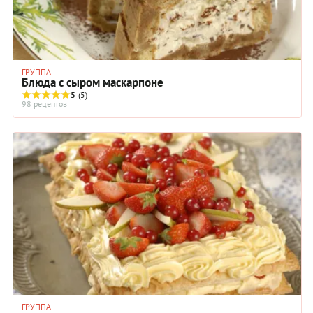
ГРУППА
Блюда с сыром маскарпоне
5
(5)
98 рецептов
ГРУППА