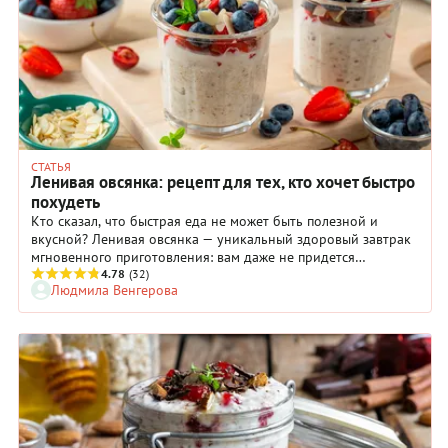
СТАТЬЯ
Ленивая овсянка: рецепт для тех, кто хочет быстро
похудеть
Кто сказал, что быстрая еда не может быть полезной и
вкусной? Ленивая овсянка — уникальный здоровый завтрак
мгновенного приготовления: вам даже не придется
подходить к плите. Нужно просто всё взять, смешать в банке
4.78
(32)
Людмила Венгерова
и оставить в холодильнике на ночь. А с утра у вас получится
удивительно вкусная каша с ягодами, бананом или с
семенами чиа, которая понравится даже тем, кто обычную
кашу терпеть не может.