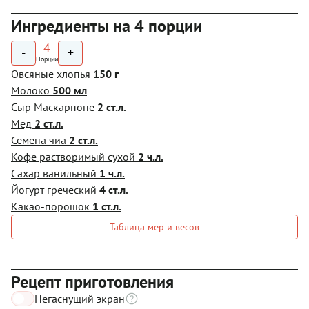
Ингредиенты на 4 порции
4
-
+
Порции
Овсяные хлопья
150 г
Молоко
500 мл
Сыр Маскарпоне
2 ст.л.
Мед
2 ст.л.
Семена чиа
2 ст.л.
Кофе растворимый сухой
2 ч.л.
Сахар ванильный
1 ч.л.
Йогурт греческий
4 ст.л.
Какао-порошок
1 ст.л.
Таблица мер и весов
Рецепт приготовления
Негаснущий экран