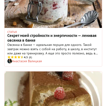
СТАТЬЯ
Секрет моей стройности и энергичности — ленивая
овсянка в банке
Овсянка в банке — идеальная порция для одного. Такой
завтрак можно взять с собой на работу, в школу, в институт
или даже на тренировку. А еще это просто полезно, ведь в
одной банке запас белка, кальция и клетчатки на целый
4.5
(6)
Анастасия Валицкая
день.