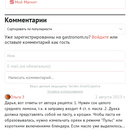
Мой Магнит
лук, моцарелла и голубика. Без заправки салатный микс
действительно заиграет не так ярко, поэтому постарайтесь
выдержать рецептуру. Оливковое масло с яблочным уксусом,
Комментарии
горчицей, луковым порошком, сахаром, солью и перцем —
это одновременно кислота и сладость. Такая палитра пойдет
многим салатам, особенно тем, где нейтральные
Сортировать по популярности
ингредиенты сочетаются с яркими. Кстати, обязательно
Уже зарегистрированны на gastronom.ru?
Войдите
или
выбирайте сочные и сладкие персики и не бойтесь, что они
оставьте комментарий как гость
перетянут на себя все внимание.
Ваши данные защищены Yandex SmartCaptcha
Условия использования
Ольга З
2 августа 2023 г.
Дарья, вот ответы от автора рецепта: 1. Нужен сок целого
среднего лимона, т.к. в заправку входит 4 ст. л. масла .2. Дукка
должна представлять собой не пасту, а крошки. Чтобы паста не
образовывалась, нужно измельчать орехи в режиме "Пульс" или
короткими включениями блендера. Если масло уже выделилось,