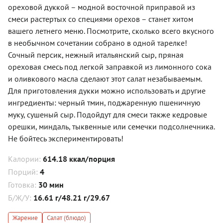
ореховой дуккой – модной восточной приправой из
смеси растертых со специями орехов – станет хитом
вашего летнего меню. Посмотрите, сколько всего вкусного
в необычном сочетании собрано в одной тарелке!
Сочный персик, нежный итальянский сыр, пряная
ореховая смесь под легкой заправкой из лимонного сока
и оливкового масла сделают этот салат незабываемым.
Для приготовления дукки можно использовать и другие
ингредиенты: черный тмин, поджаренную пшеничную
муку, сушеный сыр. Подойдут для смеси также кедровые
орешки, миндаль, тыквенные или семечки подсолнечника.
Не бойтесь экспериментировать!
Калории:
614.18 ккал/порция
Порций:
4
Готовка:
30 мин
Б/Ж/У:
16.61 г/48.21 г/29.67
Жарение
Салат (блюдо)