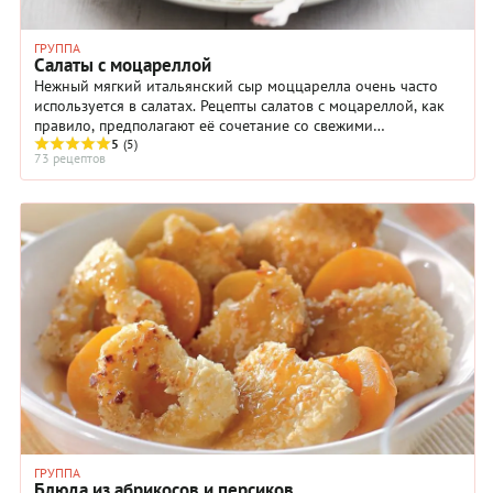
ГРУППА
Салаты с моцареллой
Нежный мягкий итальянский сыр моццарелла очень часто
используется в салатах. Рецепты салатов с моцареллой, как
правило, предполагают её сочетание со свежими
помидорами и зеленью.
5
(5)
73 рецептов
ГРУППА
Блюда из абрикосов и персиков