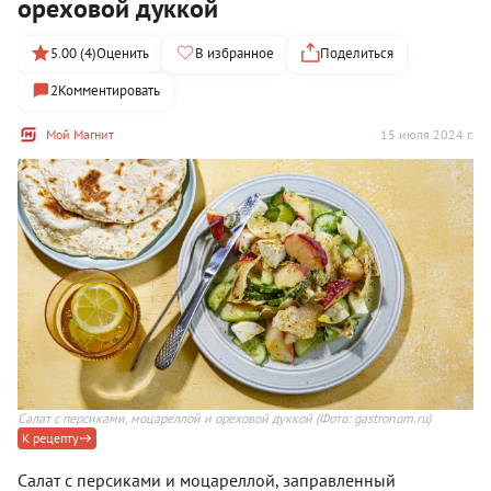
ореховой дуккой
5.00 (4)
Оценить
В избранное
Поделиться
2
Комментировать
Мой Магнит
15 июля 2024 г.
Салат с персиками, моцареллой и ореховой дуккой
(Фото: gastronom.ru)
К рецепту
Салат с персиками и моцареллой, заправленный