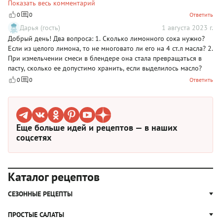
хранить пасту больше 2-
Показать весь комментарий
3&nbsp;дней&nbsp;не&nbsp;&nbsp;нужно.
0
0
Ответить
Дарья (гость)
1 августа 2023 г.
Добрый день! Два вопроса: 1. Сколько лимонного сока нужно?
Если из целого лимона, то не многовато ли его на 4 ст.л масла? 2.
При измельчении смеси в блендере она стала превращаться в
пасту, сколько ее допустимо хранить, если выделилось масло?
0
0
Ответить
Еще больше идей и рецептов — в наших
соцсетях
Каталог рецептов
СЕЗОННЫЕ РЕЦЕПТЫ
Рецепты из капусты
ПРОСТЫЕ САЛАТЫ