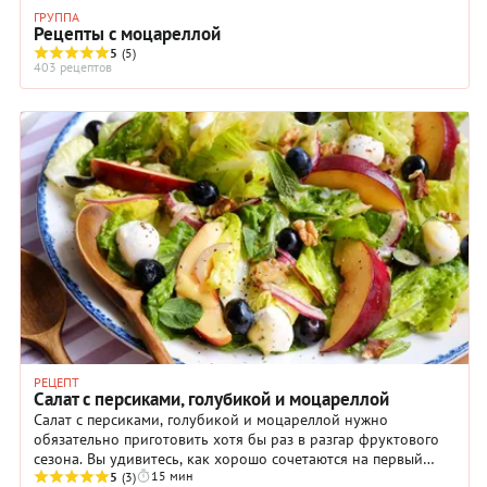
ГРУППА
Рецепты с моцареллой
5
(5)
403 рецептов
РЕЦЕПТ
Салат с персиками, голубикой и моцареллой
Салат с персиками, голубикой и моцареллой нужно
обязательно приготовить хотя бы раз в разгар фруктового
сезона. Вы удивитесь, как хорошо сочетаются на первый
15 мин
взгляд далекие друг от друга продукты: персики, красный
5
(3)