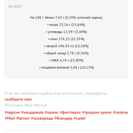
КСТАТИ
На 100 г: белки 7,43 г (9,29% суточной нормы)
• жиры 23,26 г (25,84%)
• углеводы 12,59 г (7,49%)
• ккал 276,22 (15,35%)
• натрий 196,93 мг (13,58%)
• общий сахар 2,78 г (5,56%)
• НЖК 4,76 г (23,80%)
• пищевые волокна 3,04 г (10,13%)
Если вы заметили ошибку или неточность, пожалуйста,
сообщите нам
.
Источник: Мой Магнит
#персик
#моцарелла
#орехи
#фисташки
#грецкие орехи
#салаты
#Мой Магнит
#сковорода
#блендер
#салат