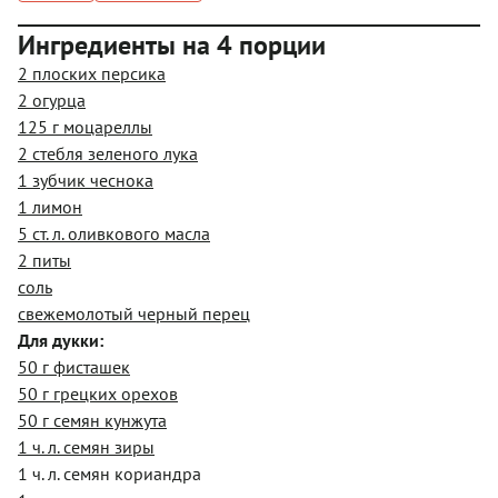
Ингредиенты на 4 порции
2 плоских персика
2 огурца
125 г моцареллы
2 стебля зеленого лука
1 зубчик чеснока
1 лимон
5 ст. л. оливкового масла
2 питы
соль
свежемолотый черный перец
Для дукки:
50 г фисташек
50 г грецких орехов
50 г семян кунжута
1 ч. л. семян зиры
1 ч. л. семян кориандра