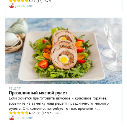
1 ч
нарезанную ветчину, колбасу или буженину и любые
4.82
(17)
gastronom
измельченные овощи, которые любите. Мы приготовим два
вида рулетов: первый — со сладким перцем, запеченным в
духовке, а второй — с красной рыбой слабой соли, сыром и
зеленью. Какой из них вкуснее — решать вам. Но мы
советуем повторить оба, нарезать на аккуратные роллы и
подать закуску в виде ассорти.
РЕЦЕПТ
Праздничный мясной рулет
Если хочется приготовить вкусное и красивое горячее,
возьмите на заметку наш рецепт праздничного мясного
рулета. Он, конечно, потребует от вас времени и
2 ч 30 мин
определенных кулинарных навыков, но результат точно
4.86
(7)
gastronom
превзойдет все ожидания. В основе блюда — свиная
вырезка, которая отбивается в пласт, а затем начиняется