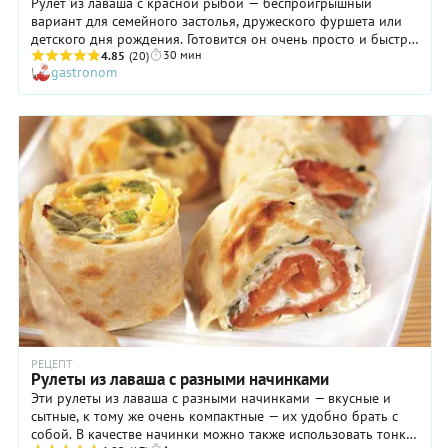
Рулет из лаваша с красной рыбой — беспроигрышный
вариант для семейного застолья, дружеского фуршета или
детского дня рождения. Готовится он очень просто и быстро,
30 мин
а нравится практически всем. Приятно и то, что вы всегда
4.85
(20)
gastronom
можете внести разнообразие в состав начинки рулета из
лаваша с красной рыбой, например, добавить красный лук (а
не зеленый), сладкий перец или стебли сельдерея. Вместо
сливочного сыра можно использовать хороший творог
жирностью не менее 9%, смешанный с густой сметаной. Ну и,
наконец, заметим, что идеальным вариантом для начинки
рулета из лаваша станет красная рыба домашнего посола:
она более нежная и сочная, нежели магазинная.
РЕЦЕПТ
Рулеты из лаваша с разными начинками
Эти рулеты из лаваша с разными начинками — вкусные и
сытные, к тому же очень компактные — их удобно брать с
собой. В качестве начинки можно также использовать тонко