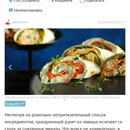
5.00 (5)
Оценить
В избранное
Поделиться
1
Комментировать
gastronom
26 августа 2025 г.
Праздничный рулет из лаваша
(Фото: ООО «Издательский дом «Гастроном»)
Пр
К рецепту
Несмотря на довольно непритязательный список
ингредиентов, праздничный рулет из лаваша исчезает со
стола за считанные минуты. Что вовсе не удивительно: в