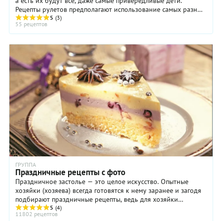
а есть их будут все, даже самые привередливые дети.
Рецепты рулетов предполагают использование самых разных
ингредиентов для начинки и ...
5
(3)
55 рецептов
ГРУППА
Праздничные рецепты с фото
Праздничное застолье — это целое искусство. Опытные
хозяйки (хозяева) всегда готовятся к нему заранее и загодя
подбирают праздничные рецепты, ведь для хозяйки
праздничный стол — способ ...
5
(4)
11802 рецептов