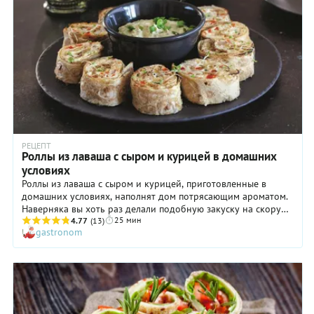
приятно свежей и сочной. Только не храните такой рулет
слишком долго, так как уже тонкий лист лаваша размокнет,
вследствие чего вкус и внешний вид блюда сильно
ухудшатся.
РЕЦЕПТ
Роллы из лаваша с сыром и курицей в домашних
условиях
Роллы из лаваша с сыром и курицей, приготовленные в
домашних условиях, наполнят дом потрясающим ароматом.
Наверняка вы хоть раз делали подобную закуску на скорую
25 мин
руку. Но обычно ее готовят в холодном виде. Мы же пошли
4.77
(13)
gastronom
немного дальше и предлагаем новый вариант – горячие
роллы с нежным расплавленным сыром и курицей. Ведь
перед тем, как подать на стол, мы отправим наши рулетики
буквально на 10 минут в разогретую духовку – так их
начинка приобретет тягучую консистенцию, а тесто станет
приятно теплым.