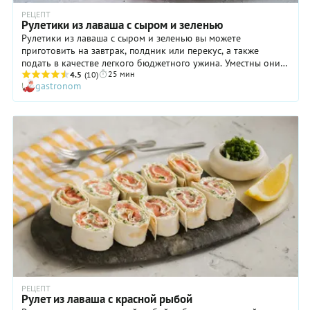
РЕЦЕПТ
Рулетики из лаваша с сыром и зеленью
Рулетики из лаваша с сыром и зеленью вы можете
приготовить на завтрак, полдник или перекус, а также
подать в качестве легкого бюджетного ужина. Уместны они
25 мин
будут на праздничном столе или фуршете. Несмотря на то,
4.5
(10)
gastronom
что в начинку рулетиков можно положить вообще все что
угодно: мясо и рыбу, разные виды сыра, любые печеные и
свежие овощи, даже фрукты — вариант с брынзой и зеленью
все же остается неизменным хитом. В нашем пошаговом
рецепте выверены все пропорции ингредиентов, вот почему
рулет из лаваша с сыром и зеленью у вас получится
отменный. Готовьте эту закуску дома — не пожалеете!
РЕЦЕПТ
Рулет из лаваша с красной рыбой