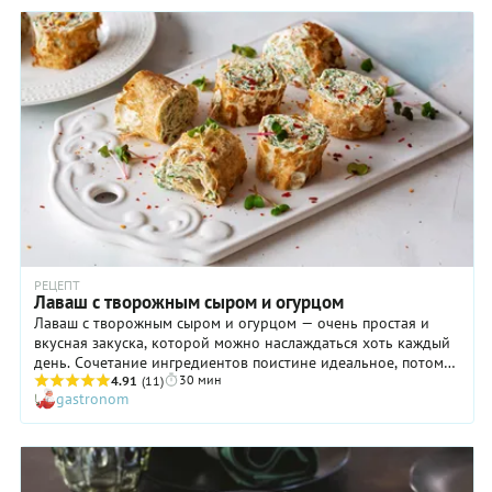
говяжьим фаршем и сваренными вкрутую перепелиными
яйцами. После этого конструкция сворачивается,
обжаривается до румяной корочки на сковороде и
запекается в духовке. В итоге получается сочный и нежный
рулет, который на срезе выглядит очень симпатично!
РЕЦЕПТ
Лаваш с творожным сыром и огурцом
Лаваш с творожным сыром и огурцом — очень простая и
вкусная закуска, которой можно наслаждаться хоть каждый
день. Сочетание ингредиентов поистине идеальное, потому
30 мин
нравится оно практически всем. Творожный сыр лучше всего
4.91
(11)
gastronom
брать классический сливочный, без добавок, так как в
начинке он «встречается» с зеленым луком, укропом и
петрушкой. Но если вы не против обогатить вкус другими
нотами (чесночными, грибными или какими-нибудь еще),
покупайте тот, что вам нравится. Ну а огурец делает закуску