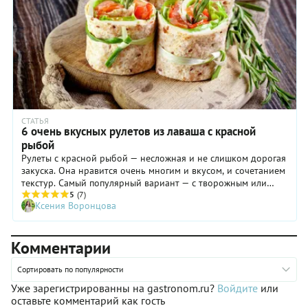
СТАТЬЯ
6 очень вкусных рулетов из лаваша с красной
рыбой
Рулеты с красной рыбой — несложная и не слишком дорогая
закуска. Она нравится очень многим и вкусом, и сочетанием
текстур. Самый популярный вариант — с творожным или
сливочным сыром, но мы предложим не только его. Вот
5
(7)
Ксения Воронцова
несколько интересных рецептов рулета из лаваша с красной
рыбой.
Комментарии
Сортировать по популярности
Уже зарегистрированны на gastronom.ru?
Войдите
или
оставьте комментарий как гость