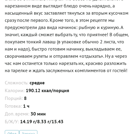
нарезанном виде выглядит блюдо очень нарядно, а
насыщенный вкус заставляет тянуться за вторым кусочком
сразу после первого. Кроме того, в этом рецепте мы
предусмотрели два вида начинок: рыбную и куриную. А
значит, каждый сможет выбрать ту, что приятнее! В общем,
покупаем тонкий лаваш (в упаковке обычно 2 листа, что
нам и надо), быстро готовим начинку, выкладываем ее,
сворачиваем рулеты и отправляем «отдыхать». Ну а через
час нам останется только нарезать их, красиво разложить
на тарелке и ждать заслуженных комплиментов от гостей!
Сложность:
средне
Калории:
190.12 ккал/порция
Порций:
8
Готовка:
1 ч
Доп. время:
30 мин
Б/Ж/У:
14.19 г/8.33 г/15.43
Обед
Закуска