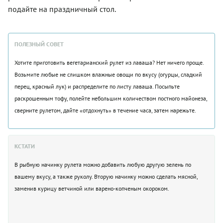
подайте на праздничный стол.
ПОЛЕЗНЫЙ СОВЕТ
Хотите приготовить вегетарианский рулет из лаваша? Нет ничего проще.
Возьмите любые не слишком влажные овощи по вкусу (огурцы, сладкий
перец, красный лук) и распределите по листу лаваша. Посыпьте
раскрошенным тофу, полейте небольшим количеством постного майонеза,
сверните рулетом, дайте «отдохнуть» в течение часа, затем нарежьте.
КСТАТИ
В рыбную начинку рулета можно добавить любую другую зелень по
вашему вкусу, а также руколу. Вторую начинку можно сделать мясной,
заменив курицу ветчиной или варено-копченым окороком.