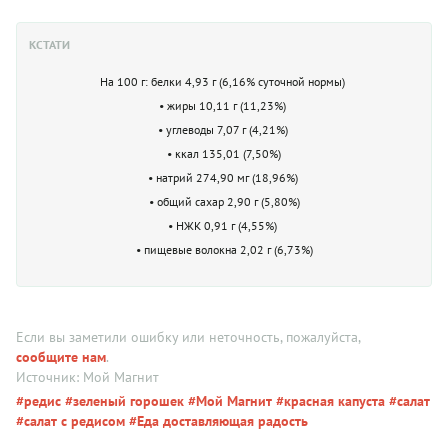
КСТАТИ
На 100 г: белки 4,93 г (6,16% суточной нормы)
• жиры 10,11 г (11,23%)
• углеводы 7,07 г (4,21%)
• ккал 135,01 (7,50%)
• натрий 274,90 мг (18,96%)
• общий сахар 2,90 г (5,80%)
• НЖК 0,91 г (4,55%)
• пищевые волокна 2,02 г (6,73%)
Если вы заметили ошибку или неточность, пожалуйста,
сообщите нам
.
Источник: Мой Магнит
#редис
#зеленый горошек
#Мой Магнит
#красная капуста
#салат
#салат с редисом
#Еда доставляющая радость