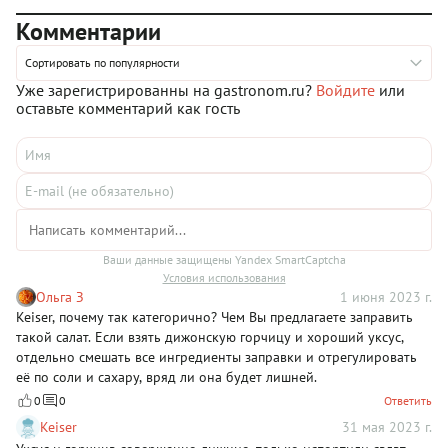
простых повседневных до изысканных, достойных
Комментарии
праздничного стола.
Сортировать по популярности
Уже зарегистрированны на gastronom.ru?
Войдите
или
оставьте комментарий как гость
Ваши данные защищены Yandex SmartCaptcha
Условия использования
Ольга З
1 июня 2023 г.
Keiser, почему так категорично? Чем Вы предлагаете заправить
такой салат. Если взять дижонскую горчицу и хороший уксус,
отдельно смешать все ингредиенты заправки и отрегулировать
её по соли и сахару, вряд ли она будет лишней.
0
0
Ответить
Keiser
31 мая 2023 г.