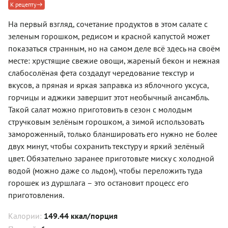
К рецепту
На первый взгляд, сочетание продуктов в этом салате с
зеленым горошком, редисом и красной капустой может
показаться странным, но на самом деле всё здесь на своём
месте: хрустящие свежие овощи, жареный бекон и нежная
слабосолёная фета создадут чередование текстур и
вкусов, а пряная и яркая заправка из яблочного уксуса,
горчицы и аджики завершит этот необычный ансамбль.
Такой салат можно приготовить в сезон с молодым
стручковым зелёным горошком, а зимой использовать
замороженный, только бланшировать его нужно не более
двух минут, чтобы сохранить текстуру и яркий зелёный
цвет. Обязательно заранее приготовьте миску с холодной
водой (можно даже со льдом), чтобы переложить туда
горошек из дуршлага – это остановит процесс его
приготовления.
Калории:
149.44 ккал/порция