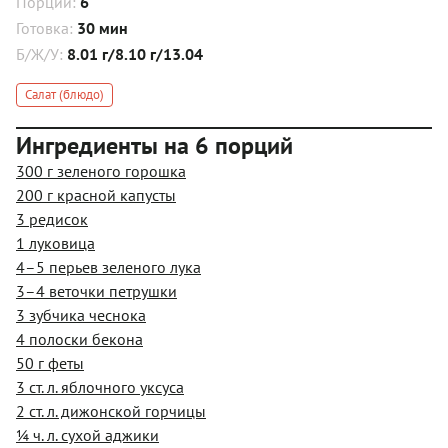
Порций:
6
Готовка:
30 мин
Б/Ж/У:
8.01 г/8.10 г/13.04
Салат (блюдо)
Ингредиенты на 6 порций
300 г зеленого горошка
200 г красной капусты
3 редисок
1 луковица
4–5 перьев зеленого лука
3–4 веточки петрушки
3 зубчика чеснока
4 полоски бекона
50 г феты
3 ст. л. яблочного уксуса
2 ст. л. дижонской горчицы
¼ ч. л. сухой аджики