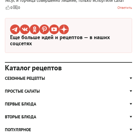
Уксус и горчица совершенно лишние, только испортили салат
0
0
Ответить
Еще больше идей и рецептов — в наших
соцсетях
Каталог рецептов
СЕЗОННЫЕ РЕЦЕПТЫ
Рецепты из капусты
ПРОСТЫЕ САЛАТЫ
Блюда с картошкой
Простые салаты
ПЕРВЫЕ БЛЮДА
Рецепты с грибами
Салат Оливье
Яблочные пироги
Щи
ВТОРЫЕ БЛЮДА
Салат Цезарь
Рецепты с клюквой
Борщ
Салат Нисуаз
Котлеты
ПОПУЛЯРНОЕ
Блюда из тыквы
Рассольник
Салат Мимоза
Плов