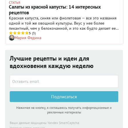
СТАТЬЯ
Салаты из красной капусты: 14 интересных
рецептов
Красная капуста, синяя или фиолетовая — все это названия
одной и той же овощной культуры. Вкус у нее более
пикантный, чем у белокочанной, и это как будто делает ее
менее универсальной. Но вот салаты с красной капустой
5
(3)
Мария Федина
получаются шикарные — яркие и вкусные. Чтобы у вас всегда
был ответ на вопрос, какой салат сделать из
краснокочанной капусты, мы отобрали лучшие рецепты. В
подборке есть как привычные сочетания, например, капуста
Лучшие рецепты и идеи для
с изюмом, так и экзотические — с креветками или сырными
шариками.
вдохновения каждую неделю
Подписаться
Нажимая на кнопку, я соглашаюсь получать информационные и
рекламные материалы
Ваши данные защищены Yandex SmartCaptcha
Условия использования