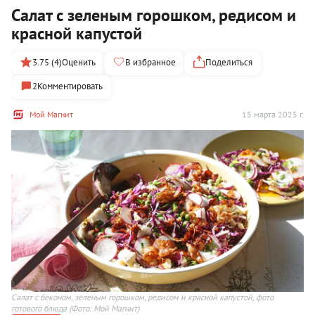
Салат с зеленым горошком, редисом и
красной капустой
3.75 (4)
Оценить
В избранное
Поделиться
2
Комментировать
Мой Магнит
15 марта 2025 г.
Салат с беконом, зеленым горошком, редисом и красной капустой, фото
готового блюда
(Фото: Мой Магнит)