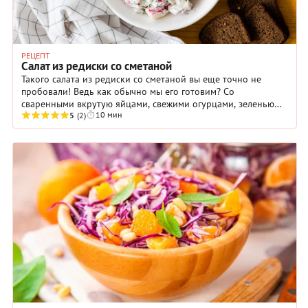
РЕЦЕПТ
Салат из редиски со сметаной
Такого салата из редиски со сметаной вы еще точно не
пробовали! Ведь как обычно мы его готовим? Со
сваренными вкрутую яйцами, свежими огурцами, зеленью…
10 мин
А в нашем случае редиска дополняется лишь ...
5
(2)