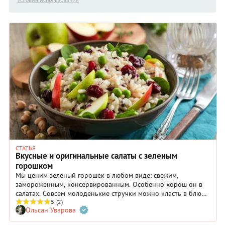
СТАТЬЯ
Вкусные и оригинальные салаты с зеленым
горошком
Мы ценим зеленый горошек в любом виде: свежим,
замороженным, консервированным. Особенно хорош он в
салатах. Совсем молоденькие стручки можно класть в блюдо
целиком, а тонкие усики микрозелени использовать для
5
(2)
Ольсан Уварова
подачи — в качестве финального штриха. В нашей подборке
салаты, где зеленый горошек играет главную роль: от