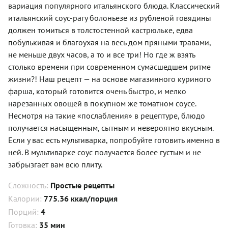
вариация популярного итальянского блюда. Классический
итальянский соус-рагу болоньезе из рубленой говядины
должен томиться в толстостенной кастрюльке, едва
побулькивая и благоухая на весь дом пряными травами,
не меньше двух часов, а то и все три! Но где ж взять
столько времени при современном сумасшедшем ритме
жизни?! Наш рецепт — на основе магазинного куриного
фарша, который готовится очень быстро, и мелко
нарезанных овощей в покупном же томатном соусе.
Несмотря на такие «послабления» в рецептуре, блюдо
получается насыщенным, сытным и невероятно вкусным.
Если у вас есть мультиварка, попробуйте готовить именно в
ней. В мультиварке соус получается более густым и не
забрызгает вам всю плиту.
Сложность:
Простые рецепты
Калории:
775.36 ккал/порция
Порций:
4
Готовка:
35 мин