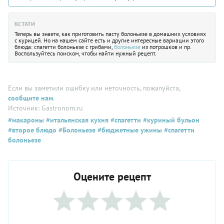
КСТАТИ
Теперь вы знаете, как приготовить пасту болоньезе в домашних условиях
с курицей. Но на нашем сайте есть и другие интересные вариации этого
блюда: спагетти болоньезе с грибами,
болоньезе
из потрошков и пр.
Воспользуйтесь поиском, чтобы найти нужный рецепт.
Если вы заметили ошибку или неточность, пожалуйста,
сообщите нам
.
Источник: Gastronom.ru
#макароны
#итальянская кухня
#спагетти
#куриный бульон
#второе блюдо
#Болоньезе
#бюджетные ужины
#спагетти
болоньезе
Оцените рецепт