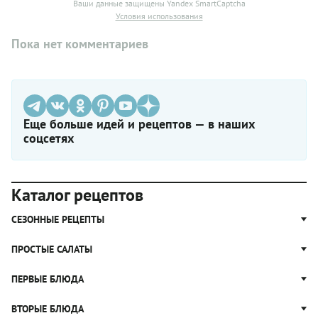
Ваши данные защищены Yandex SmartCaptcha
Условия использования
Пока нет комментариев
Еще больше идей и рецептов — в наших
соцсетях
Каталог рецептов
СЕЗОННЫЕ РЕЦЕПТЫ
Рецепты из капусты
ПРОСТЫЕ САЛАТЫ
Блюда с картошкой
Простые салаты
ПЕРВЫЕ БЛЮДА
Рецепты с грибами
Салат Оливье
Яблочные пироги
Щи
ВТОРЫЕ БЛЮДА
Салат Цезарь