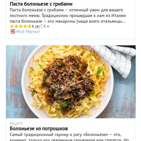
Паста болоньезе с грибами
Паста болоньезе с грибами – отличный ужин для вашего
постного меню. Традиционно пришедшая к нам из Италии
паста болоньезе – это макароны (чаще всего итальянцы
1 ч
используют широкие и плоские тальятелле) с густым и
5
(4)
Мой Магнит
насыщенным мясным томатным рагу. Впрочем, если заменить
мясо на грибы – шампиньоны, портобелло, вешенки или
даже лесные – выйдет ничуть не хуже. Причем
приготовление этого блюда только кажется сложным и
долгим: основное время ваш соус проведет в духовке, не
требуя никакого вашего участия. Что может быть проще, чем
нарезать грибы и овощи, подпечь их в духовке, смешать с
томатами, бальзамическим уксусом и сахаром и снова
поставить томиться? Но вот соус готов, паста отварена и
смешана с соусом, и можно принимать восторженные
комплименты близких вашим кулинарным способностям!
РЕЦЕПТ
Болоньезе из потрошков
Самый традиционный гарнир к рагу «Болоньезе» – это,
конечно, только что сваренные тальятелле или спагетти. Но