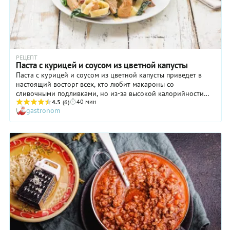
РЕЦЕПТ
Паста с курицей и соусом из цветной капусты
Паста с курицей и соусом из цветной капусты приведет в
настоящий восторг всех, кто любит макароны со
сливочными подливками, но из-за высокой калорийности
40 мин
вынужден себе отказывать в этом блюде. Густой
4.5
(6)
gastronom
шелковистый соус, который мы для вас приготовили,
прекрасно обволакивает длинные широкие ленточки
фетучини, и пусть вас не смущает насыщенный вкус капусты
— в сочетании с пармезаном ей не будет равных. А освоив
принцип приготовления, вы сможете составлять
бесконечный пазл из разных видов пасты, мяса и овощей.