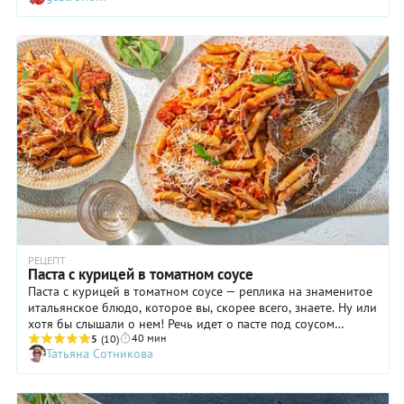
РЕЦЕПТ
Паста с курицей в томатном соусе
Паста с курицей в томатном соусе — реплика на знаменитое
итальянское блюдо, которое вы, скорее всего, знаете. Ну или
хотя бы слышали о нем! Речь идет о пасте под соусом
40 мин
болоньезе, который готовят из рубленого мяса (говядины) с
5
(10)
Татьяна Сотникова
помидорами. Кстати, в Италии его тушат в томатной
подливке в течение двух часов! За это время рубленая
говядина успевает едва ли не раствориться, и в результате