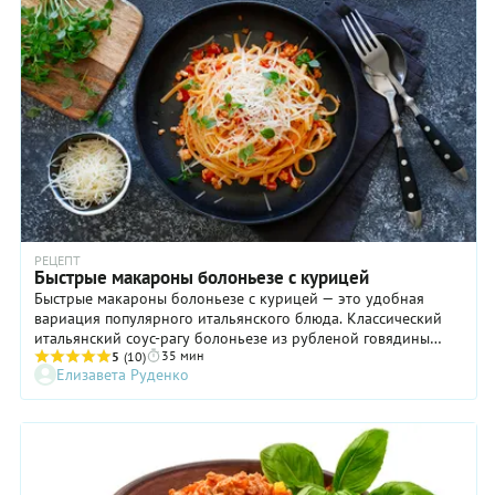
получается просто очень густой соус с насыщенным мясным
вкусом. Мы подумали и решили приготовить нечто подобное
с курицей, а именно с сочным филе бедрышек (грудка все же
суховата для такого блюда). Подробный рецепт вы найдете
ниже. Небольшой нюанс: мы не тушим томатный соус так
долго, как это делают итальянцы, но вкус блюда от этого
нисколько не страдает.
РЕЦЕПТ
Быстрые макароны болоньезе с курицей
Быстрые макароны болоньезе с курицей — это удобная
вариация популярного итальянского блюда. Классический
итальянский соус-рагу болоньезе из рубленой говядины
35 мин
должен томиться в толстостенной кастрюльке, едва
5
(10)
Елизавета Руденко
побулькивая и благоухая на весь дом пряными травами, не
меньше двух часов, а то и все три! Но где ж взять столько
времени при современном сумасшедшем ритме жизни?! Наш
рецепт — на основе магазинного куриного фарша, который
готовится очень быстро, и мелко нарезанных овощей в
покупном же томатном соусе. Несмотря на такие