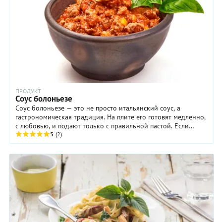
«послабления» в рецептуре, блюдо получается насыщенным,
сытным и невероятно вкусным. Если у вас есть мультиварка,
попробуйте готовить именно в ней. В мультиварке соус
получается более густым и не забрызгает вам всю плиту.
ПРОДУКТ
Соус болоньезе
Соус болоньезе — это не просто итальянский соус, а
гастрономическая традиция. На плите его готовят медленно,
с любовью, и подают только с правильной пастой. Если
увидите в меню «спагетти болоньезе» – знайте, это
5
(2)
туристическая версия блюда! Расскажем, как в Эмилии-
Романьи создают традиционный соус, какие его вариации
предлагают современные шеф-повара и что категорически
нельзя делать, готовя болоньезе.