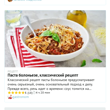
приготовление спагетти болоньезе (или пасты болоньезе)
занимало чуть ли не полдня! А еще говорят, что самый
старый рецепт соуса, созданный в городе Болонья (отсюда и
название), состоял совсем из других ингредиентов: из
куриной печенки, трюфелей и сливок. Но в современном
мире дело обстоит иначе. Во-первых, готовят соус
болоньезе из мяса и томатов, а во-вторых, никто уже не
тушит ингредиенты в течение несколько часов (в лучшем
случае полчаса). Кстати, разочаруем любителей искать
«самый правильный рецепт»: в данном случае его точно не
существует. Каждая итальянская хозяйка добавляет в соус
болоньезе продукты по своему вкусу (сладкий и острый
перец, шампиньоны, сельдерей или цукини) и считает этот
вариант идеальным. Поэтому мы решили предложить свой
рецепт спагетти болоньезе с мясным фаршем — довольно
простой, быстрый и весьма демократичный.
РЕЦЕПТ
Паста болоньезе, классический рецепт
Классический рецепт пасты болоньезе предусматривает
очень серьезный, очень основательный подход к делу.
Прежде всего, речь идет о времени: соус томится на
4 ч 20 мин
минимальном огне целых четыре часа! Столь строгое
5
(18)
gastronom
требование оправдано исторически, ведь когда-то рагу по-
болонски, прототип современного болоньезе, делали из
кусочков мяса, которое должно было буквально