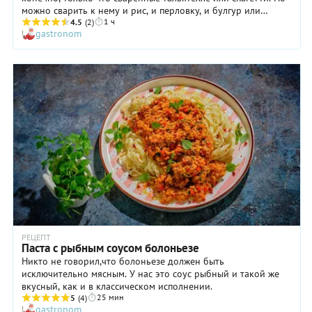
можно сварить к нему и рис, и перловку, и булгур или
1 ч
кускус.
4.5
(2)
gastronom
РЕЦЕПТ
Паста с рыбным соусом болоньезе
Никто не говорил,что болоньезе должен быть
исключительно мясным. У нас это соус рыбный и такой же
вкусный, как и в классическом исполнении.
25 мин
5
(4)
gastronom