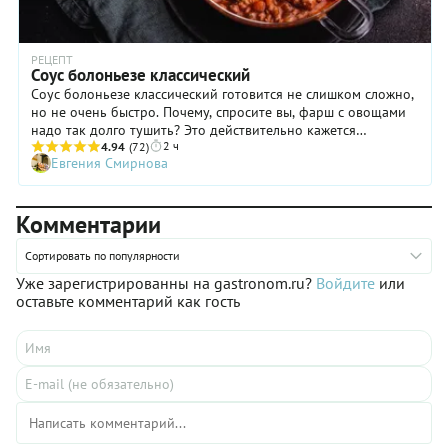
РЕЦЕПТ
Соус болоньезе классический
Соус болоньезе классический готовится не слишком сложно,
но не очень быстро. Почему, спросите вы, фарш с овощами
надо так долго тушить? Это действительно кажется
2 ч
странным, ведь до готовности эти ингредиенты дойдут
4.94
(72)
Евгения Смирнова
минут за двадцать. Однако причина есть и весьма
значительная! Именно в процессе длительного тушения соус
болоньезе приобретает свой неповторимый вкус,
Комментарии
насыщенный аромат и правильную консистенцию. Все
ингредиенты будто бы растворяются друг в друге! Именно
такой соус болоньезе считается классическим, именно так
Сортировать по популярности
его готовят в Италии!
Уже зарегистрированны на gastronom.ru?
Войдите
или
оставьте комментарий как гость