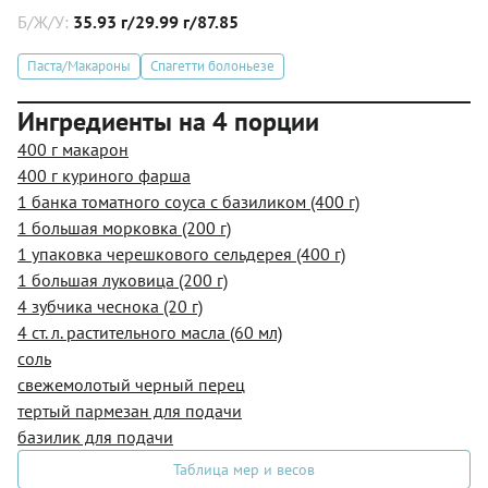
Б/Ж/У:
35.93 г/29.99 г/87.85
Паста/Макароны
Спагетти болоньезе
Ингредиенты на 4 порции
400 г макарон
400 г куриного фарша
1 банка томатного соуса с базиликом (400 г)
1 большая морковка (200 г)
1 упаковка черешкового сельдерея (400 г)
1 большая луковица (200 г)
4 зубчика чеснока (20 г)
4 ст. л. растительного масла (60 мл)
соль
свежемолотый черный перец
тертый пармезан для подачи
базилик для подачи
Таблица мер и весов