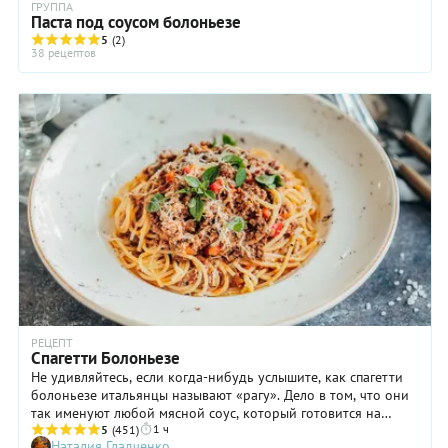
ГРУППА
Паста под соусом болоньезе
5
(2)
38 рецептов
РЕЦЕПТ
Спагетти Болоньезе
Не удивляйтесь, если когда-нибудь услышите, как спагетти
болоньезе итальянцы называют «рагу». Дело в том, что они
так именуют любой мясной соус, который готовится на
1 ч
слабом огне в течение нескольких часов. Да-да, изначально
5
(451)
Наталия Гладченко