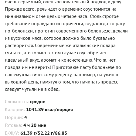
очень серьезный, очень основательный подход к делу.
Прежде всего, речь идет о времени: соус томится на
минимальном огне целых четыре часа! Столь строгое
требование оправдано исторически, ведь когда-то рагу
по-болонски, прототип современного болоньезе, делали
из кусочков мяса, которое должно было буквально
раствориться. Современные же итальянские повара
считают, что только в этом случае соус обретает
идеальный вкус, аромат и консистенцию. Что ж, нет
повода им не верить! Приготовьте пасту болоньезе по
нашему классическому рецепту, например, на ужин в
выходной день, памятуя о том, что начинать процесс
следует чуть ли не в обед.
Сложность:
средне
Калории:
1041.89 ккал/порция
Порций:
4
Готовка:
4 ч 20 мин
Б/Ж/У:
61.39 г/52.22 г/86.83