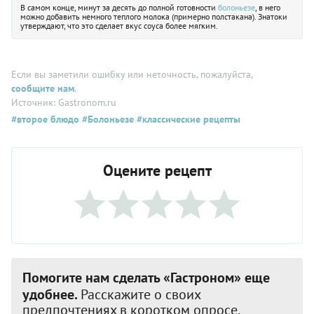
В самом конце, минут за десять до полной готовности
болоньезе
, в него
можно добавить немного теплого молока (примерно полстакана). Знатоки
утверждают, что это сделает вкус соуса более мягким.
Если вы заметили ошибку или неточность, пожалуйста,
сообщите нам
.
Источник: Gastronom.ru
#второе блюдо
#Болоньезе
#классические рецепты
Оцените рецепт
Помогите нам сделать «Гастроном» еще
удобнее.
Расскажите о своих
предпочтениях в коротком опросе.