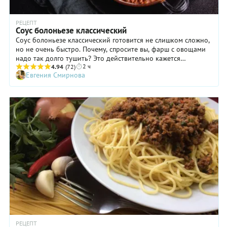
РЕЦЕПТ
Соус болоньезе классический
Соус болоньезе классический готовится не слишком сложно,
но не очень быстро. Почему, спросите вы, фарш с овощами
надо так долго тушить? Это действительно кажется
2 ч
странным, ведь до готовности эти ингредиенты дойдут
4.94
(72)
Евгения Смирнова
минут за двадцать. Однако причина есть и весьма
значительная! Именно в процессе длительного тушения соус
болоньезе приобретает свой неповторимый вкус,
насыщенный аромат и правильную консистенцию. Все
ингредиенты будто бы растворяются друг в друге! Именно
такой соус болоньезе считается классическим, именно так
его готовят в Италии!
РЕЦЕПТ