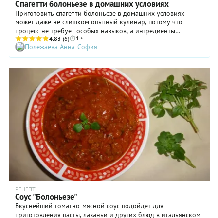
Спагетти болоньезе в домашних условиях
Приготовить спагетти болоньезе в домашних условиях
может даже не слишком опытный кулинар, потому что
процесс не требует особых навыков, а ингредиенты
1 ч
доступны по всем параметрам. Конечно, этот рецепт нельзя
4.83
(6)
Полежаева Анна-София
назвать классическим итальянским, но он вполне имеет
место быть, тем более что каждая хозяйка всегда привносит
в блюдо что-то свое. Чего и вам мы искренне желаем — не
бояться проявлять кулинарную фантазию! Считаете, что
базилик больше подходит для соуса? Замените им петрушку.
Забыли купить сладкий перец? Обойдитесь без него, просто
положите побольше морковки. Ну и так далее! Основные же
принципы рецепта спагетти болоньезе, конечно, следует
соблюдать, поэтому внимательно следуйте нашим указаниям
и не сомневайтесь в великолепном результате.
РЕЦЕПТ
Соус "Болоньезе"
Вкуснейший томатно-мясной соус подойдёт для
приготовления пасты, лазаньи и других блюд в итальянском