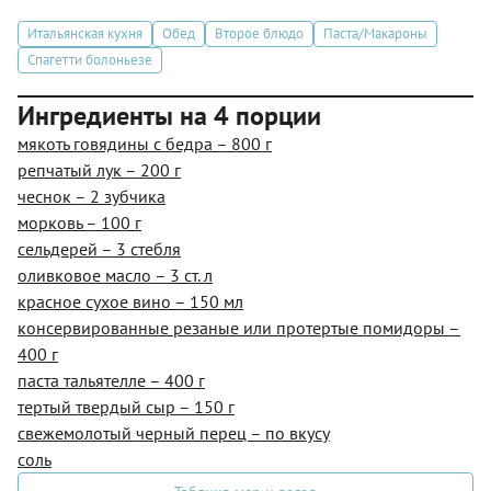
Итальянская кухня
Обед
Второе блюдо
Паста/Макароны
Спагетти болоньезе
Ингредиенты на 4 порции
мякоть говядины с бедра – 800 г
репчатый лук – 200 г
чеснок – 2 зубчика
морковь – 100 г
сельдерей – 3 стебля
оливковое масло – 3 ст. л
красное сухое вино – 150 мл
консервированные резаные или протертые помидоры –
400 г
паста тальятелле – 400 г
тертый твердый сыр – 150 г
свежемолотый черный перец – по вкусу
соль