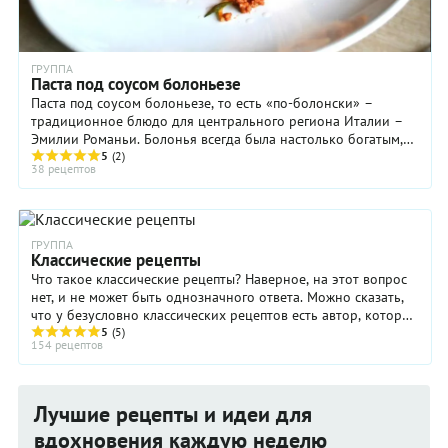
ГРУППА
Паста под соусом болоньезе
Паста под соусом болоньезе, то есть «по-болонски» –
традиционное блюдо для центрального региона Италии –
Эмилии Романьи. Болонья всегда была настолько богатым,
процветающим городом, что ее жители ...
5
(2)
38 рецептов
ГРУППА
Классические рецепты
Что такое классические рецепты? Наверное, на этот вопрос
нет, и не может быть однозначного ответа. Можно сказать,
что у безусловно классических рецептов есть автор, который
зафиксировал их ...
5
(5)
154 рецептов
Лучшие рецепты и идеи для
вдохновения каждую неделю