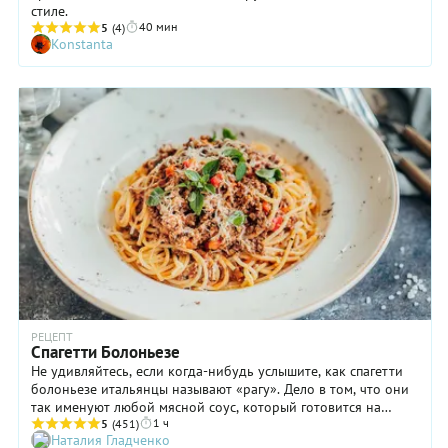
стиле.
40 мин
5
(4)
Konstanta
РЕЦЕПТ
Спагетти Болоньезе
Не удивляйтесь, если когда-нибудь услышите, как спагетти
болоньезе итальянцы называют «рагу». Дело в том, что они
так именуют любой мясной соус, который готовится на
1 ч
слабом огне в течение нескольких часов. Да-да, изначально
5
(451)
Наталия Гладченко
приготовление спагетти болоньезе (или пасты болоньезе)