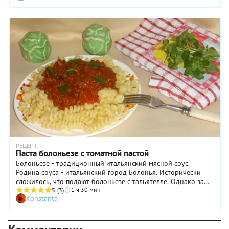
занимало чуть ли не полдня! А еще говорят, что самый
старый рецепт соуса, созданный в городе Болонья (отсюда и
название), состоял совсем из других ингредиентов: из
куриной печенки, трюфелей и сливок. Но в современном
мире дело обстоит иначе. Во-первых, готовят соус
болоньезе из мяса и томатов, а во-вторых, никто уже не
тушит ингредиенты в течение несколько часов (в лучшем
случае полчаса). Кстати, разочаруем любителей искать
«самый правильный рецепт»: в данном случае его точно не
существует. Каждая итальянская хозяйка добавляет в соус
болоньезе продукты по своему вкусу (сладкий и острый
перец, шампиньоны, сельдерей или цукини) и считает этот
вариант идеальным. Поэтому мы решили предложить свой
рецепт спагетти болоньезе с мясным фаршем — довольно
простой, быстрый и весьма демократичный.
РЕЦЕПТ
Паста болоньезе с томатной пастой
Болоньезе - традиционный итальянский мясной соус.
Родина соуса - итальянский город Болонья. Исторически
сложилось, что подают болоньезе с тальятелле. Однако за
1 ч 30 мин
пределами Италии соус сервируется и с другими видами
5
(3)
Konstanta
пасты. Я подавала болоньезе с фузилли.