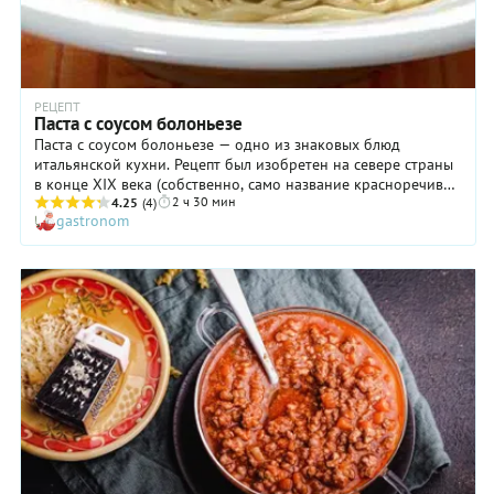
РЕЦЕПТ
Паста с соусом болоньезе
Паста с соусом болоньезе — одно из знаковых блюд
итальянской кухни. Рецепт был изобретен на севере страны
в конце XIX века (собственно, само название красноречиво
2 ч 30 мин
указывает на город Болонья). Говорят, что изначально в
4.25
(4)
gastronom
составе соуса не было никакого мяса: только куриная
печень, трюфели и сливки. Но уже к середине XX века
болоньезе готовили из измельченной говядины и
помидоров, и именно эта версия приобрела всемирную
известность. Что же такого необычного в соусе болоньезе?
Да хотя бы то, что тушится он в течение 4–5 часов! И дело
здесь, разумеется, не в готовности мяса, а в однородности и
насыщенности вкуса, которые достигаются посредством
длительного томления на слабом огне. Наша версия рецепта
пасты с соусом болоньезе — облегченная, однако все
основные принципы приготовления этого замечательного
блюда в ней соблюдены.