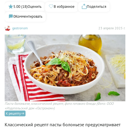
5.00 (18)
Оценить
В избранное
Поделиться
0
Комментировать
gastronom
23 апреля 2025 г.
Паста болоньезе, классический рецепт, фото готового блюда
(Фото: ООО
«Издательский дом «Гастроном»)
К рецепту
Классический рецепт пасты болоньезе предусматривает