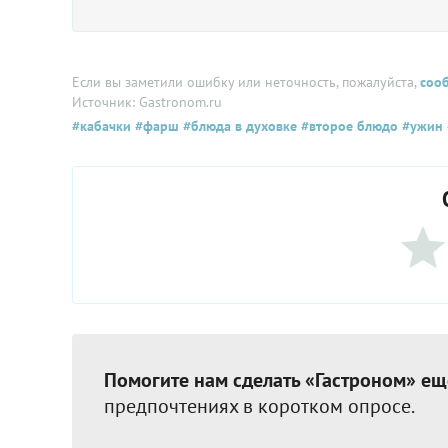
Если вы заметили ошибку или неточность, пожалуйста,
соо
Источник: Gastronom.ru
#кабачки
#фарш
#блюда в духовке
#второе блюдо
#ужин
Помогите нам сделать «Гастроном» ещ
предпочтениях в коротком опросе.