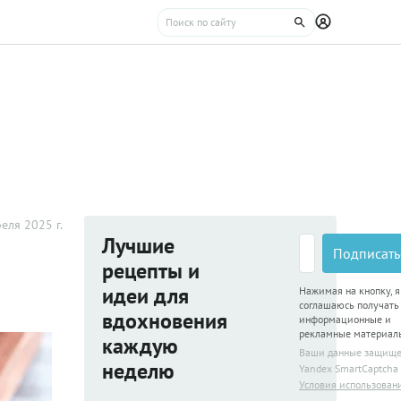
еля 2025 г.
Лучшие
Подписать
рецепты и
идеи для
Нажимая на кнопку, я
соглашаюсь получать
вдохновения
информационные и
рекламные материал
каждую
Ваши данные защищ
неделю
Yandex SmartCaptcha
Условия использован