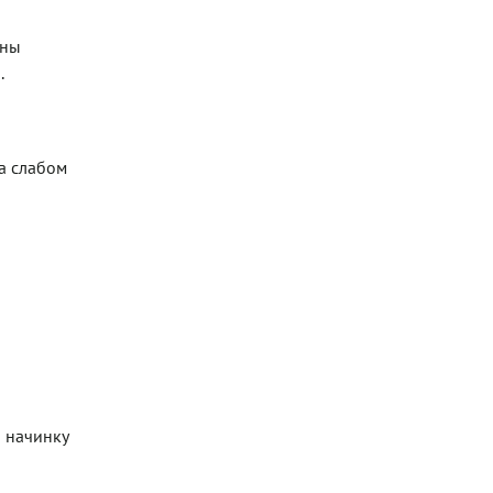
ины
.
на слабом
ю начинку