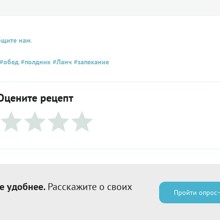
бщите нам
.
#обед
#полдник
#Ланч
#запекание
Оцените рецепт
е удобнее.
Расскажите о своих
Пройти опрос