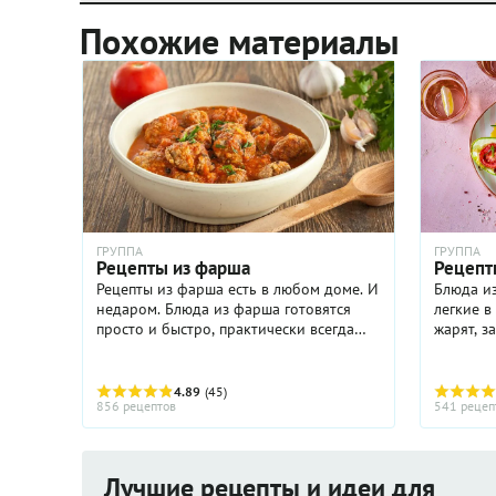
Похожие материалы
ГРУППА
ГРУППА
Рецепты из фарша
Рецепт
Рецепты из фарша есть в любом доме. И
Блюда из
недаром. Блюда из фарша готовятся
легкие в
просто и быстро, практически всегда
жарят, з
получаются, и едят их с удовольствием
кабачков
все члены семьи — и папа, и дедушка, и
котлеты, икру. Каб
даже свекровь. ...
ближайши
4.89
(45)
856 рецептов
541 рецеп
Лучшие рецепты и идеи для