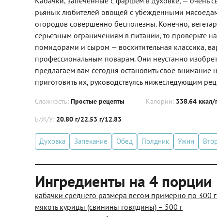
Кабачки, запеченные с фаршем в духовке, — очень 
рьяных любителей овощей с убежденными мясоедами,
огородов совершенно бесполезны. Конечно, вегетари
серьезным ограничениям в питании, то проверьте н
помидорами и сыром — восхитительная классика, ва
профессиональным поварам. Они неустанно изобрета
предлагаем вам сегодня остановить свое внимание 
приготовить их, руководствуясь нижеследующим реце
Сложность:
Простые рецепты
Калории:
338.64 ккал/
Б/Ж/У:
20.80 г/22.53 г/12.83
Духовка
Запекание
Обед
Полдник
Ужин
Вто
Ингредиенты на 4 порции
кабачки среднего размера весом примерно по 300 г 
мякоть курицы (свинины говядины) – 500 г