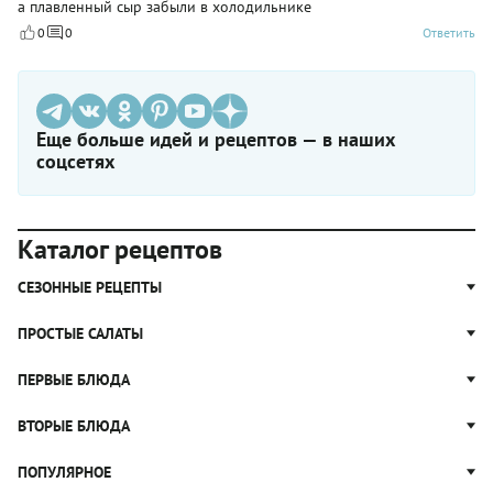
а плавленный сыр забыли в холодильнике
0
0
Ответить
Еще больше идей и рецептов — в наших
соцсетях
Каталог рецептов
СЕЗОННЫЕ РЕЦЕПТЫ
Рецепты из капусты
ПРОСТЫЕ САЛАТЫ
Блюда с картошкой
Простые салаты
ПЕРВЫЕ БЛЮДА
Рецепты с грибами
Салат Оливье
Яблочные пироги
Щи
ВТОРЫЕ БЛЮДА
Салат Цезарь
Рецепты с клюквой
Борщ
Салат Нисуаз
Котлеты
ПОПУЛЯРНОЕ
Блюда из тыквы
Рассольник