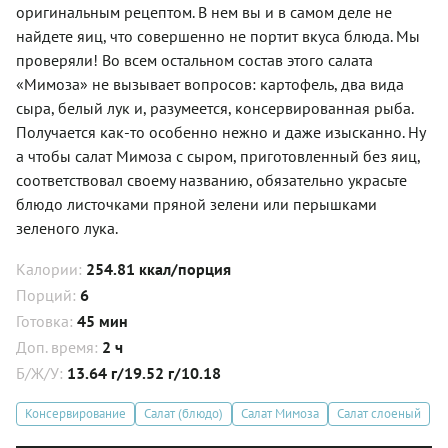
оригинальным рецептом. В нем вы и в самом деле не
найдете яиц, что совершенно не портит вкуса блюда. Мы
проверяли! Во всем остальном состав этого салата
«Мимоза» не вызывает вопросов: картофель, два вида
сыра, белый лук и, разумеется, консервированная рыба.
Получается как-то особенно нежно и даже изысканно. Ну
а чтобы салат Мимоза с сыром, приготовленный без яиц,
соответствовал своему названию, обязательно украсьте
блюдо листочками пряной зелени или перышками
зеленого лука.
Калории:
254.81 ккал/порция
Порций:
6
Готовка:
45 мин
Доп. время:
2 ч
Б/Ж/У:
13.64 г/19.52 г/10.18
Консервирование
Салат (блюдо)
Салат Мимоза
Салат слоеный