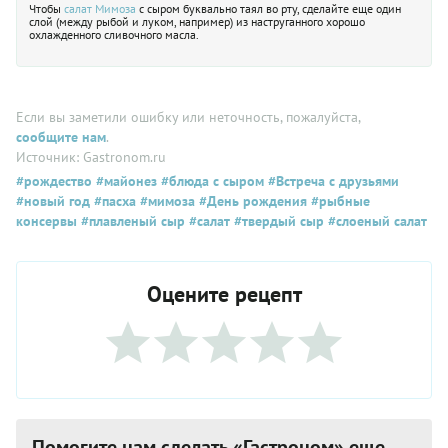
Чтобы
салат
Мимоза
с сыром буквально таял во рту, сделайте еще один
слой (между рыбой и луком, например) из наструганного хорошо
охлажденного сливочного масла.
Если вы заметили ошибку или неточность, пожалуйста,
сообщите нам
.
Источник: Gastronom.ru
#рождество
#майонез
#блюда с сыром
#Встреча с друзьями
#новый год
#пасха
#мимоза
#День рождения
#рыбные
консервы
#плавленый сыр
#салат
#твердый сыр
#слоеный салат
Оцените рецепт
Помогите нам сделать «Гастроном» еще