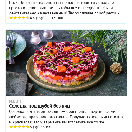
Пасха без яиц с вареной сгущенкой готовится довольно
просто и легко. Главное — чтобы все ингредиенты были
действительно качественными! Творог лучше приобрести на
1 ч 15 мин
рынке у проверенного продавца: тогда ...
4.6
(15)
РЕЦЕПТ
Селедка под шубой без яиц
Селедка под шубой без яиц — облегченная версия всеми
любимого праздничного салата. Получается очень аппетитно
и красиво! В этом варианте вы встретите все то же
45 мин
сочетание сельди, лука, свеклы и ...
5
(8)