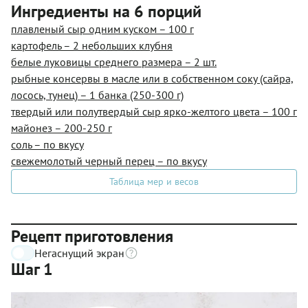
Ингредиенты на 6 порций
плавленый сыр одним куском – 100 г
картофель – 2 небольших клубня
белые луковицы среднего размера – 2 шт.
рыбные консервы в масле или в собственном соку (сайра,
лосось, тунец) – 1 банка (250-300 г)
твердый или полутвердый сыр ярко-желтого цвета – 100 г
майонез – 200-250 г
соль – по вкусу
свежемолотый черный перец – по вкусу
Таблица мер и весов
Рецепт приготовления
Негаснущий экран
Шаг 1