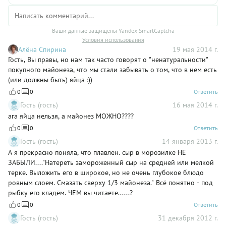
Ваши данные защищены Yandex SmartCaptcha
Условия использования
Алёна Спирина
19 мая 2014 г.
Гость, Вы правы, но нам так часто говорят о "ненатуральности"
покупного майонеза, что мы стали забывать о том, что в нем есть
(или должны быть) яйца :))
0
0
Ответить
Гость (гость)
16 мая 2014 г.
ага яйца нельзя, а майонез МОЖНО????
0
0
Ответить
Гость (гость)
14 января 2013 г.
А я прекрасно поняла, что плавлен. сыр в морозилке НЕ
ЗАБЫЛИ...."Натереть замороженный сыр на средней или мелкой
терке. Выложить его в широкое, но не очень глубокое блюдо
ровным слоем. Смазать сверху 1/3 майонеза." Всё понятно - под
рыбку его кладём. ЧЕМ вы читаете......?
0
0
Ответить
Гость (гость)
31 декабря 2012 г.