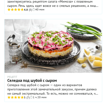
заинтересуетесь рецептом салата «Мимоза» с плавленым
сыром. Речь здесь идет вовсе не о смелых решениях, а лишь
40 мин
о вариациях на тему, так ...
4.8
(5)
РЕЦЕПТ
Селедка под шубой с сыром
Селедка под шубой с сыром — один из вариантов
приготовления этой замечательной закуски, причем далеко
не самый экстремальный. То есть, можно не сомневаться, что
1 ч 20 мин
близкие и гости дома по достоинству ...
5
(7)