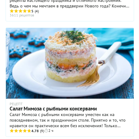
рецепты настоящего праздника и отличного настроения.
Ведь о чем мы мечтаем в преддверии Нового года? Конечно,
о чуде и о настоящем праздничном застолье в кругу родных
5
(4)
3611 рецептов
и близких. И вот — наши маленькие мечты сбываются.
РЕЦЕПТ
Салат Мимоза с рыбными консервами
Салат Мимоза с рыбными консервами уместен как на
повседневном, так и праздничном столе. Приятно и то, что
нравится он практически всем без исключения! Только
2 ч
непременно позаботьтесь, чтобы рыбка была ...
4.78
(9)