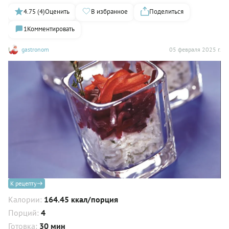
4.75 (4)
Оценить
В избранное
Поделиться
1
Комментировать
gastronom
05 февраля 2025 г.
К рецепту
Калории:
164.45 ккал/порция
Порций:
4
Готовка:
30 мин