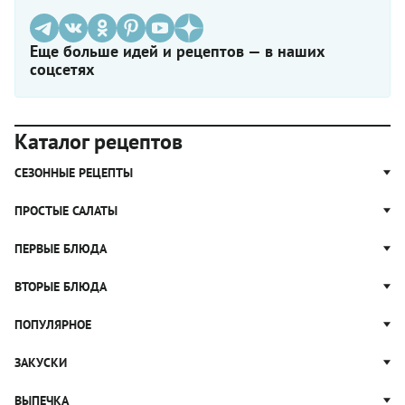
Еще больше идей и рецептов — в наших
соцсетях
Каталог рецептов
СЕЗОННЫЕ РЕЦЕПТЫ
Рецепты из капусты
ПРОСТЫЕ САЛАТЫ
Блюда с картошкой
Простые салаты
ПЕРВЫЕ БЛЮДА
Рецепты с грибами
Салат Оливье
Яблочные пироги
Щи
ВТОРЫЕ БЛЮДА
Салат Цезарь
Рецепты с клюквой
Борщ
Салат Нисуаз
Котлеты
ПОПУЛЯРНОЕ
Блюда из тыквы
Рассольник
Салат Мимоза
Плов
Гороховый суп
Пицца
ЗАКУСКИ
Крабовый салат
Пельмени
Суп солянка
Сырники
Вареники
Жюльен
ВЫПЕЧКА