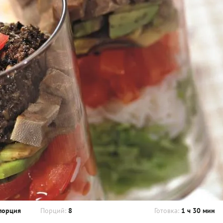
порция
Порций:
8
Готовка:
1 ч 30 мин