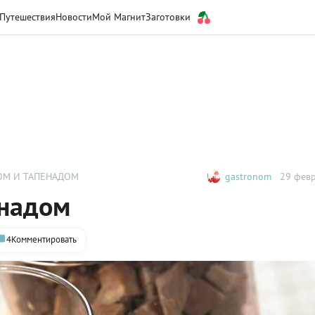
Путешествия
Новости
Мой Магнит
Заготовки
ОМ И ТАПЕНАДОМ
gastronom
29 февр
енадом
4
Комментировать