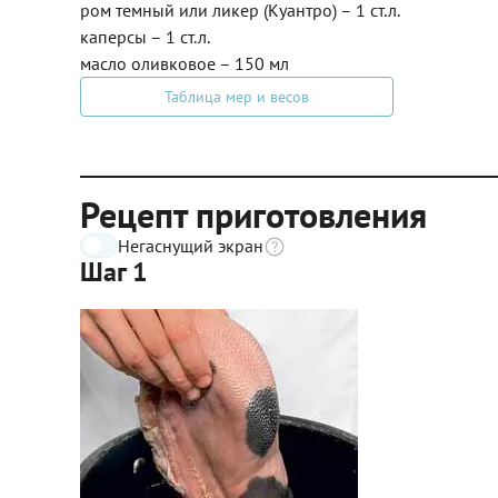
ром темный или ликер (Куантро) – 1 ст.л.
каперсы – 1 ст.л.
масло оливковое – 150 мл
Таблица мер и весов
Рецепт приготовления
Негаснущий экран
Шаг 1