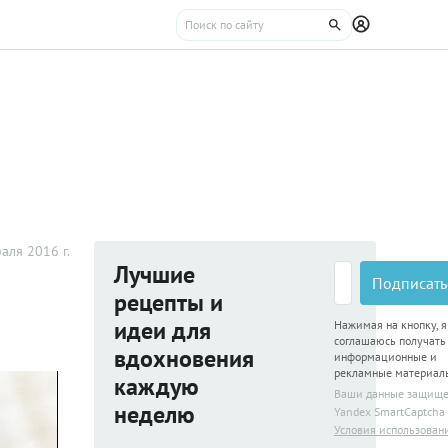
аля 2016 г.
Лучшие
Подписать
рецепты и
идеи для
Нажимая на кнопку, я
соглашаюсь получать
вдохновения
информационные и
рекламные материал
каждую
Ваши данные защищ
неделю
Yandex SmartCaptcha
Условия использован