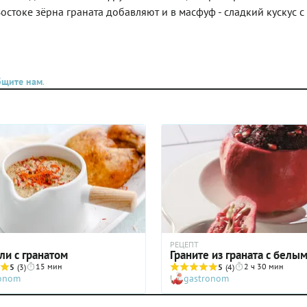
остоке зёрна граната добавляют и в масфуф - сладкий кускус с
бщите нам
.
РЕЦЕПТ
ли с гранатом
Граните из граната с белы
15 мин
2 ч 30 мин
5
(3)
5
(4)
ronom
gastronom