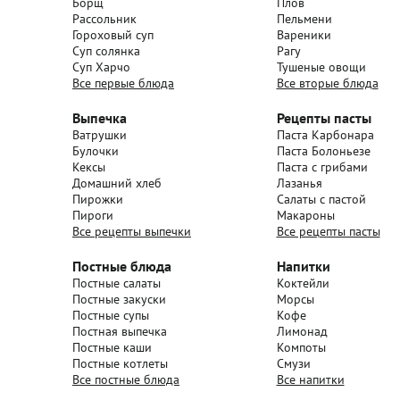
Борщ
Плов
Рассольник
Пельмени
Гороховый суп
Вареники
Суп солянка
Рагу
Суп Харчо
Тушеные овощи
Все первые блюда
Все вторые блюда
Выпечка
Рецепты пасты
Ватрушки
Паста Карбонара
Булочки
Паста Болоньезе
Кексы
Паста с грибами
Домашний хлеб
Лазанья
Пирожки
Салаты с пастой
Пироги
Макароны
Все рецепты выпечки
Все рецепты пасты
Постные блюда
Напитки
Постные салаты
Коктейли
Постные закуски
Морсы
Постные супы
Кофе
Постная выпечка
Лимонад
Постные каши
Компоты
Постные котлеты
Смузи
Все постные блюда
Все напитки