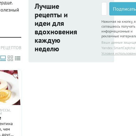
ердце.
Лучшие
Подписать
 полезный
рецепты и
идеи для
Нажимая на кнопку, я
соглашаюсь получать
вдохновения
информационные и
рекламные материал
каждую
Ваши данные защищ
неделю
 РЕЦЕПТОВ
Yandex SmartCaptcha
Условия использован
УССЫ,
Ы
е
лентина
, чем
ь друг