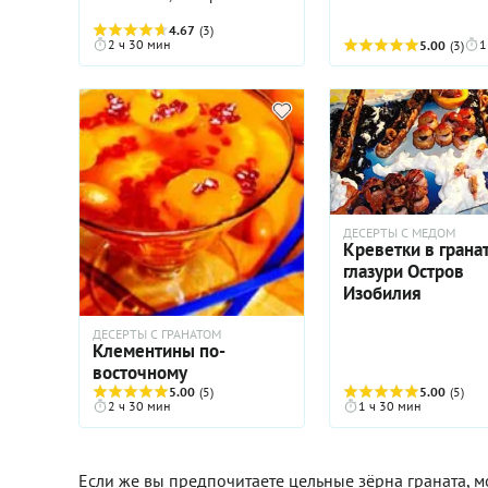
эффектное. Конечно,
4.67
(3)
французы знают толк в
2 ч 30 мин
1
5.00
(3)
десертах! Бланманже — это
зажелированное
миндальное молоко,
поданное с ягодами,
французский ответ
итальянской панна-коте. Мы
решили приготовить его с
гранатом.
ДЕСЕРТЫ С МЕДОМ
Креветки в грана
глазури Остров
Изобилия
ДЕСЕРТЫ С ГРАНАТОМ
Клементины по-
восточному
5.00
(5)
5.00
(5)
2 ч 30 мин
1 ч 30 мин
Если же вы предпочитаете цельные зёрна граната, м