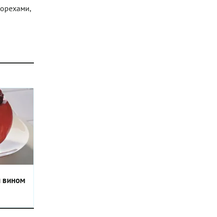
 орехами,
м вином