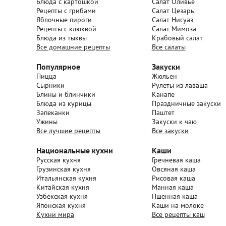
Блюда с картошкой
Салат Оливье
Рецепты с грибами
Салат Цезарь
Яблочные пироги
Салат Нисуаз
Рецепты с клюквой
Салат Мимоза
Блюда из тыквы
Крабовый салат
Все домашние рецепты
Все салаты
Популярное
Закуски
Пицца
Жюльен
Сырники
Рулеты из лаваша
Блины и блинчики
Канапе
Блюда из курицы
Праздничные закуски
Запеканки
Паштет
Ужины
Закуски к чаю
Все лучшие рецепты
Все закуски
Национальные кухни
Каши
Русская кухня
Гречневая каша
Грузинская кухня
Овсяная каша
Итальянская кухня
Рисовая каша
Китайская кухня
Манная каша
Узбекская кухня
Пшенная каша
Японская кухня
Каши на молоке
Кухни мира
Все рецепты каш