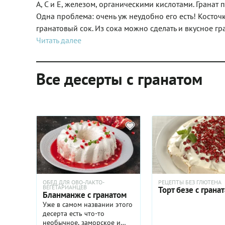
А, С и Е, железом, органическими кислотами. Гранат
Одна проблема: очень уж неудобно его есть! Косто
гранатовый сок. Из сока можно сделать и вкусное гр
Читать далее
Все десерты с гранатом
ОБЕД ДЛЯ ОВО-ЛАКТО-
РЕЦЕПТЫ БЕЗ ГЛЮТЕНА
ВЕГЕТАРИАНЦЕВ
Торт безе с грана
Бланманже с гранатом
Уже в самом названии этого
десерта есть что-то
необычное, заморское и