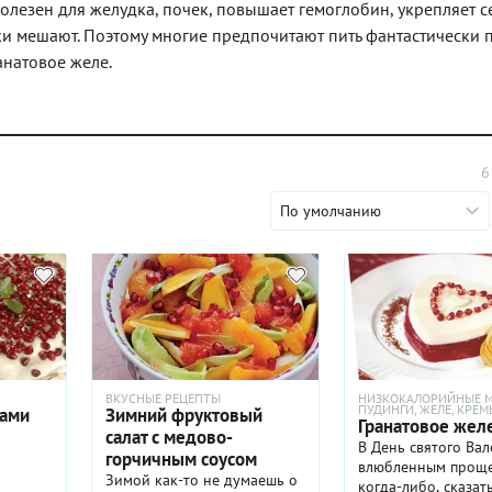
 полезен для желудка, почек, повышает гемоглобин, укрепляет с
чки мешают. Поэтому многие предпочитают пить фантастически
анатовое желе.
6
По умолчанию
ВКУСНЫЕ РЕЦЕПТЫ
НИЗКОКАЛОРИЙНЫЕ М
ПУДИНГИ, ЖЕЛЕ, КРЕМ
тами
Зимний фруктовый
Гранатовое жел
салат с медово-
В День святого Ва
горчичным соусом
влюбленным проще
Зимой как-то не думаешь о
когда-либо, сказат