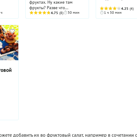
фруктах. Ну какие там
другу главные слов
фрукты? Разве что
4.25
(4)
обычный букетик 
 ч
30 мин
1 ч 30 мин
цитрусовые, в них еще
4.75
(8)
шоколадка воспри
верится. А все остальное
как признание.
либо привозное-безвкусное,
либо свое, но уже слегка
умершее. Этот салат
заставляет нас сменить угол
зрения.
товой
ожете добавить их во фруктовый салат, например в сочетании 