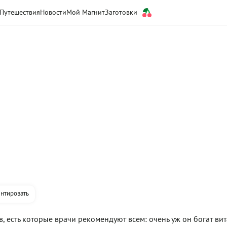
Путешествия
Новости
Мой Магнит
Заготовки
нтировать
в, есть которые врачи рекомендуют всем: очень уж он богат в