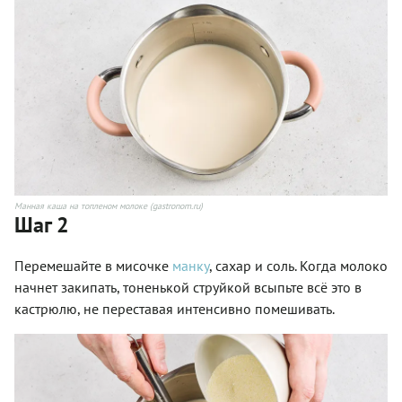
Манная каша на топленом молоке (gastronom.ru)
Шаг 2
Перемешайте в мисочке
манку
, сахар и соль. Когда молоко
начнет закипать, тоненькой струйкой всыпьте всё это в
кастрюлю, не переставая интенсивно помешивать.