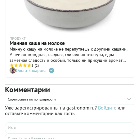
моцареллы; 2) груша + голубика + ванильный сахар; 3)
кубики персиков или абрикосов + рубленый миндаль; 4)
раскрошенный голубой сыр + виноград; 5) тертый пармезан
или овечий сыр + тимьян… Список можно продолжать
бесконечно. Как видите, манная каша при желании может
стать изысканным деликатесом.
ПРОДУКТ
Манная каша на молоке
Манную кашу на молоке не перепутаешь с другими кашами.
У нее однородная, гладкая, сливочная текстура, едва
заметная сладость и особый, только ей присущий аромат
свежего молока. У готовой манки нет ярко выраженного
5
(2)
Ольга Захарова
вкуса, зато манная каша выступает отличной базой для
добавок вроде сливочного масла, ягод, сезонных фруктов,
варенья, корицы или даже цедры цитрусовых.
Комментарии
Сортировать по популярности
Уже зарегистрированны на gastronom.ru?
Войдите
или
оставьте комментарий как гость