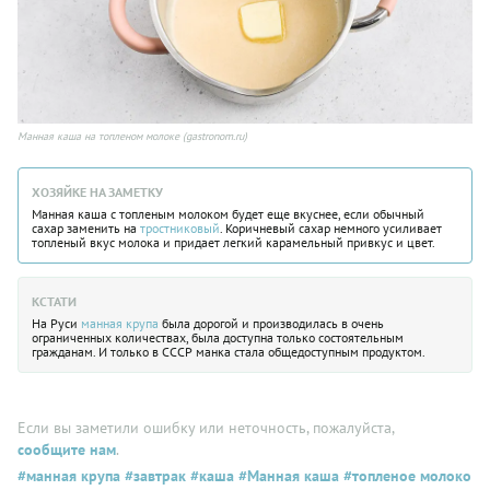
Манная каша на топленом молоке (gastronom.ru)
ХОЗЯЙКЕ НА ЗАМЕТКУ
Манная каша с топленым молоком будет еще вкуснее, если обычный
сахар заменить на
тростниковый
. Коричневый сахар немного усиливает
топленый вкус молока и придает легкий карамельный привкус и цвет.
КСТАТИ
На Руси
манная крупа
была дорогой и производилась в очень
ограниченных количествах, была доступна только состоятельным
гражданам. И только в СССР манка стала общедоступным продуктом.
Если вы заметили ошибку или неточность, пожалуйста,
сообщите нам
.
#манная крупа
#завтрак
#каша
#Манная каша
#топленое молоко