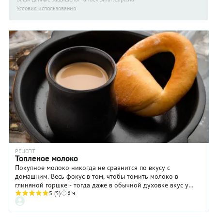
Условия использования
РЕЦЕПТ
Топленое молоко
Покупное молоко никогда не сравнится по вкусу с
домашним. Весь фокус в том, чтобы томить молоко в
глиняной горшке - тогда даже в обычной духовке вкус у
8 ч
него будет, как из печки. На топленом молоке получаются
5
(5)
вкуснейшие каши, хотя лучший из всех возможных завтраков
– топленое молоко со свежим белым хлебом или