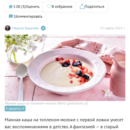
5.00 (3)
Оценить
В избранное
Поделиться
1
Комментировать
Марина Баранова
27 марта 2025 г.
Манная каша на топленом молоке
(Фото: gastronom.ru)
К рецепту
Манная каша на топленом молоке с первой ложки унесет
вас воспоминаниями в детство. А фантазией — в старый