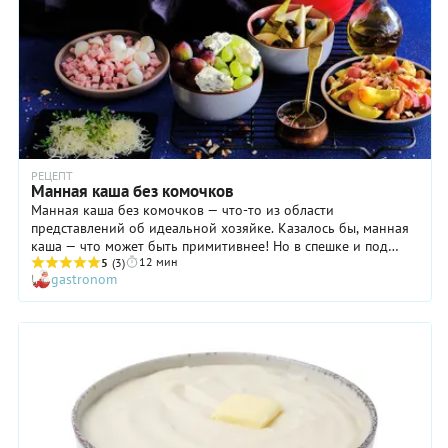
РЕЦЕПТ
Манная каша без комочков
Манная каша без комочков — что-то из области
представлений об идеальной хозяйке. Казалось бы, манная
каша — что может быть примитивнее! Но в спешке и под
12 мин
влиянием кулинарного самомнения мы допускаем ошибки и
5
(3)
gastronom
получаем в итоге нечто комковато-невразумительное.
Оставим в стороне тех, кому дороги комочки в манной
каше, как теплые воспоминания о детсадовском счастье
(таких мало). И приготовим манную кашу, которая заставит
вас постанывать от удовольствия во время еды. Но секрет
тут не только в правильном приготовлении и большом
количестве сливочек и масла, а в том, что каша по нашему
рецепту отлично сочетается с самыми разными вкусными
продуктами — от груши до ветчины. Вот возможные добавки
к манной каше: 1) мелкие кубики ветчины + шарики