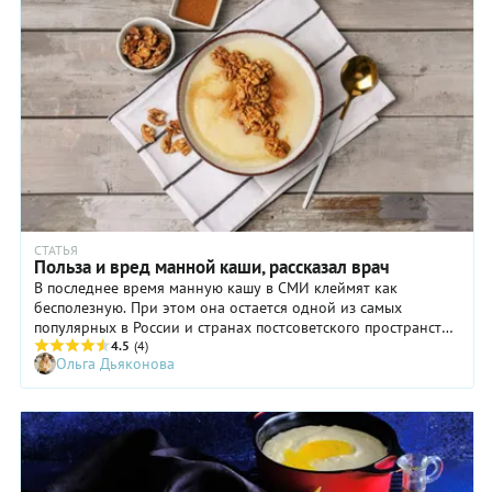
СТАТЬЯ
Польза и вред манной каши, рассказал врач
В последнее время манную кашу в СМИ клеймят как
бесполезную. При этом она остается одной из самых
популярных в России и странах постсоветского пространства.
Так можно ли ее давать детям и тем, у кого проблемы с
4.5
(4)
Ольга Дьяконова
желудком? Разбираемся с врачом.