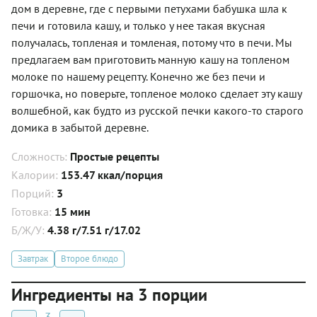
дом в деревне, где с первыми петухами бабушка шла к
печи и готовила кашу, и только у нее такая вкусная
получалась, топленая и томленая, потому что в печи. Мы
предлагаем вам приготовить манную кашу на топленом
молоке по нашему рецепту. Конечно же без печи и
горшочка, но поверьте, топленое молоко сделает эту кашу
волшебной, как будто из русской печки какого-то старого
домика в забытой деревне.
Сложность:
Простые рецепты
Калории:
153.47 ккал/порция
Порций:
3
Готовка:
15 мин
Б/Ж/У:
4.38 г/7.51 г/17.02
Завтрак
Второе блюдо
Ингредиенты на 3 порции