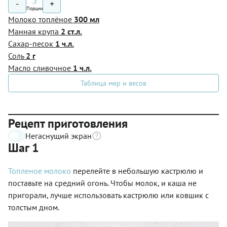
3
-
+
Порции
Молоко топлёное
300 мл
Манная крупа
2 ст.л.
Сахар-песок
1 ч.л.
Соль
2 г
Масло сливочное
1 ч.л.
Таблица мер и весов
Рецепт приготовления
Негаснущий экран
Шаг 1
Топленое молоко
перелейте в небольшую кастрюлю и
поставьте на средний огонь. Чтобы молок, и каша не
пригорали, лучше использовать кастрюлю или ковшик с
толстым дном.