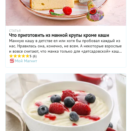
СТАТЬЯ
Что приготовить из манной крупы кроме каши
Манную кашу в детстве ел или хотя бы пробовал каждый из
нас. Нравилась она, конечно, не всем. А некоторые взрослые
и вовсе считают, что манка только для «детсадовской» каши
и годится. И зря! Ведь с этой крупой можно сделать много
5
(6)
Мой Магнит
других блюд, необычных и очень вкусных. Что приготовить
из манной крупы? Да что угодно — пудинги, запеканки,
манники, клецки, галушки, пироги и пирожки, кексы, оладьи,
халву, блинчики, печенье и суфле. И это речь идет только
про выпечку, десерты и мучные изделия. А еще манку
добавляют в супы и в фарш для котлет вместо муки. Мы
собрали рецепты, в которых манная крупа выступает если не
в роли главного ингредиента, то, по крайней мере, не
последнего. Выбирайте понравившееся блюдо с манной
крупой и готовьте с удовольствием.