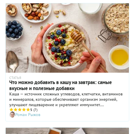
круассаном.
СТАТЬЯ
Что можно добавить в кашу на завтрак: самые
вкусные и полезные добавки
Каша — источник сложных углеводов, клетчатки, витаминов
и минералов, которые обеспечивают организм энергией,
улучшают пищеварение и укрепляют иммунитет.
Разнообразие злаков позволяет готовить новые варианты
5
(7)
Роман Рыжов
блюд и играть со вкусами. А чтобы привычная овсянка или
пшенка на молоке вам все-таки не приелась, используйте
всевозможные добавки — овощи, фрукты, орехи, цукаты,
сыры и многое другое.