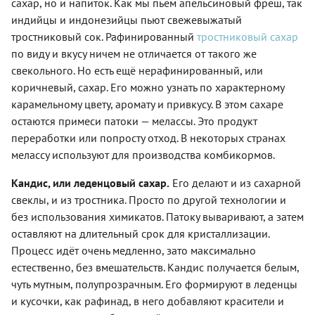
сахар, но и напиток. Как мы пьём апельсиновый фреш, так
индийцы и индонезийцы пьют свежевыжатый
тростниковый сок.
Рафинированный
тростниковый сахар
по виду и вкусу ничем не отличается от такого же
свекольного. Но есть ещё нерафинированный, или
коричневый, сахар. Его можно узнать по характерному
карамельному цвету, аромату и привкусу. В этом сахаре
остаются примеси патоки — мелассы. Это продукт
переработки или попросту отход. В некоторых странах
мелассу используют для производства комбикормов.
Кандис, или леденцовый сахар.
Его делают и из сахарной
свеклы, и из тростника. Просто по другой технологии и
без использования химикатов. Патоку вываривают, а затем
оставляют на длительный срок для кристаллизации.
Процесс идёт очень медленно, зато максимально
естественно, без вмешательств. Кандис получается белым,
чуть мутным, полупрозрачным. Его формируют в леденцы
и кусочки, как рафинад, в него добавляют красители и