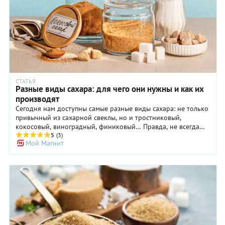
СТАТЬЯ
Разные виды сахара: для чего они нужны и как их
производят
Сегодня нам доступны самые разные виды сахара: не только
привычный из сахарной свеклы, но и тростниковый,
кокосовый, виноградный, финиковый… Правда, не всегда
они взаимозаменяемы. Разберемся, чем отличаются виды
5
(3)
Мой Магнит
сахара между собой и как их правильно использовать.