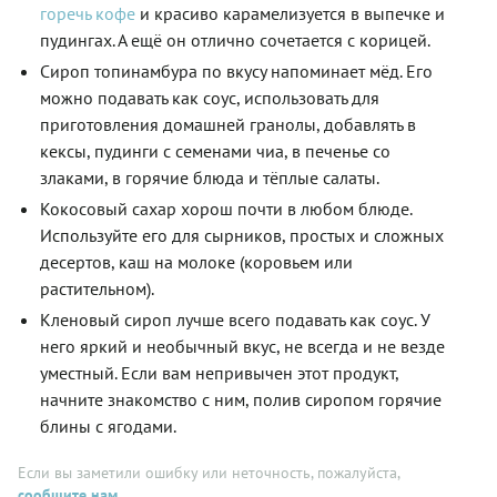
горечь кофе
и красиво карамелизуется в выпечке и
пудингах. А ещё он отлично сочетается с корицей.
Сироп топинамбура по вкусу напоминает мёд. Его
можно подавать как соус, использовать для
приготовления домашней гранолы, добавлять в
кексы, пудинги с семенами чиа, в печенье со
злаками, в горячие блюда и тёплые салаты.
Кокосовый сахар хорош почти в любом блюде.
Используйте его для сырников, простых и сложных
десертов, каш на молоке (коровьем или
растительном).
Кленовый сироп лучше всего подавать как соус. У
него яркий и необычный вкус, не всегда и не везде
уместный. Если вам непривычен этот продукт,
начните знакомство с ним, полив сиропом горячие
блины с ягодами.
Если вы заметили ошибку или неточность, пожалуйста,
сообщите нам
.