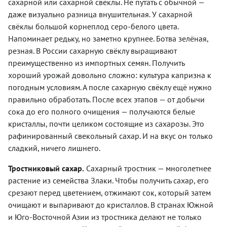
сахарной или сахарной свёклы. Не путать с обычной —
даже визуально разница внушительная. У сахарной
свёклы большой корнеплод серо-белого цвета.
Напоминает редьку, но заметно крупнее. Ботва зелёная,
резная. В России сахарную свёклу выращивают
преимущественно из импортных семян. Получить
хороший урожай довольно сложно: культура капризна к
погодным условиям. А после сахарную свёклу ещё нужно
правильно обработать. После всех этапов — от добычи
сока до его полного очищения — получаются белые
кристаллы, почти целиком состоящие из сахарозы. Это
рафинированный свекольный сахар. И на вкус он только
сладкий, ничего лишнего.
Тростниковый сахар.
Сахарный тростник — многолетнее
растение из семейства Злаки. Чтобы получить сахар, его
срезают перед цветением, отжимают сок, который затем
очищают и выпаривают до кристаллов. В странах Южной
и Юго-Восточной Азии из тростника делают не только