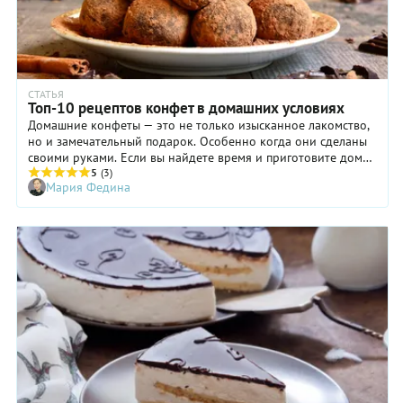
СТАТЬЯ
Топ-10 рецептов конфет в домашних условиях
Домашние конфеты — это не только изысканное лакомство,
но и замечательный подарок. Особенно когда они сделаны
своими руками. Если вы найдете время и приготовите дома
вкусные и красивые конфеты, то решите проблему подарков
5
(3)
Мария Федина
на Новый год тем, «у кого уже все есть». Или просто сможете
удивить и порадовать всю семью, а это дорогого стоит. Как
сделать конфеты в домашних условиях — трюфели,
«Рафаэлло», «Коровку», желейные и многие другие, —
рассказываем в нашей подборке.