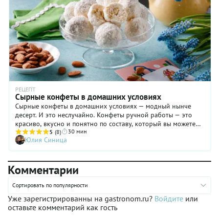
РЕЦЕПТ
Сырные конфеты в домашних условиях
Сырные конфеты в домашних условиях — модный нынче
десерт. И это неслучайно. Конфеты ручной работы — это
красиво, вкусно и понятно по составу, который вы можете
30 мин
варьировать на свой вкус, освоив основные принципы. Мы
5
(8)
Юлия Синица
приготовили для вас простой рецепт нежнейших конфет в
стиле рафаэлок на основе творожного сливочного сыра — с
белым шоколадом, в кокосовой обсыпке и с целым
Комментарии
миндальным орешком внутри. Сливочно-сырная нотка в
этих конфетах просто великолепна. Для загущения массы
можно использовать перемолотое в крошку печенье — самое
Сортировать по популярности
простое сахарное из пачки или затяжное. Количество
Уже зарегистрированны на gastronom.ru?
Войдите
или
сахарной пудры регулируйте по своему вкусу. Прекрасно,
оставьте комментарий как гость
когда можно добавить совсем немного сахара, в отличие от