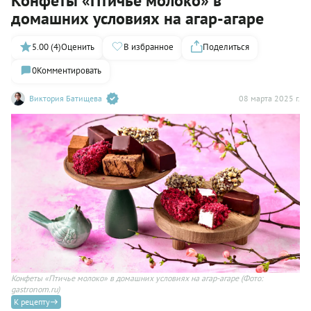
Конфеты «Птичье молоко» в
домашних условиях на агар-агаре
5.00 (4)
Оценить
В избранное
Поделиться
0
Комментировать
Виктория Батищева
08 марта 2025 г.
Конфеты «Птичье молоко» в домашних условиях на агар-агаре
(Фото:
gastronom.ru)
К рецепту