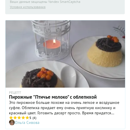
Ваши данные защищены Yandex SmartCaptcha
Условия использования
РЕЦЕПТ
Пирожные "Птичье молоко" с облепихой
Это пирожное больше похоже на очень легкое и воздушное
суфле. Облепиха придает ему очень приятную кислинку и
красивый цвет. Готовить десерт просто. Время придется
немного потратить, но это больше касается остывания
5
(4)
Ольга Сивова
заготовок, чем вашего участия. Единственная заморочка с
которой я столкнулась-достать десерт из формочек. Делала