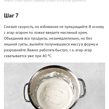
Конфеты «Птичье молоко» в домашних условиях на агар-агаре (gastronom.ru)
Шаг 7
Снизьте скорость, но взбивание не прекращайте. В основу
с агар-агаром по ложке введите масляный крем.
Объединив все продукты, незамедлительно, но без
лишней суеты, вылейте получившуюся массу в форму и
разровняйте. Важно работать быстро, т. к. агар-агар
схватывается уже при 40 ºC.