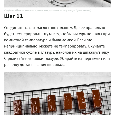
Конфеты «Птичье молоко» в домашних условиях на агар-агаре (gastronom.ru)
Шаг 11
Соедините какао-масло с шоколадом. Далее правильно
будет темперировать эту массу, чтобы глазурь не таяла при
комнатной температуре и была ломкой. Если это
непринципиально, можете не темперировать. Окунайте
квадратики суфле в глазурь, наколов их на шпажку/вилку.
Стряхивайте излишки глазури. Убирайте на пергамент или
решетку до застывания шоколада.