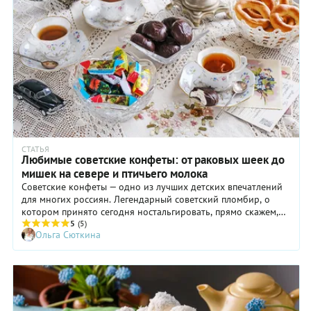
СТАТЬЯ
Любимые советские конфеты: от раковых шеек до
мишек на севере и птичьего молока
Советские конфеты — одно из лучших детских впечатлений
для многих россиян. Легендарный советский пломбир, о
котором принято сегодня ностальгировать, прямо скажем,
был знаком далеко не всем. Возгласы «А какой хлеб был при
5
(5)
Ольга Сюткина
СССР!» тоже вызывают очень разные реакции. А вот добрые
воспоминания о конфетах, похоже, объединяют всех нас.
Вернемся и мы на несколько минут в этот сладкий мир
детства и юности.