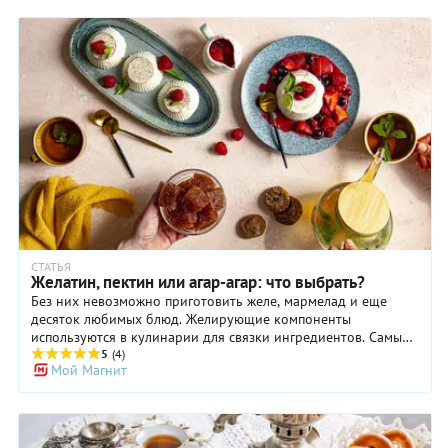
я это пирожное в силиконовых формочках для маффинов.
Потом опустила формочки ненадолго в кипяток и
перевернула на блюдце. Но масса настолько нежная, что
края десерта получаются немного неровные, а еще и
шоколад начинает плавится и теряет свою глянцевость
(это,конечно же, можно "замаскировать" украшением). Если
не хочется мучится, то можно собрать десерт в красивых
стаканчиках или бокалах. И использовать не растопленный
шоколад, а посыпать шоколадной стружкой.
СТАТЬЯ
Желатин, пектин или агар-агар: что выбрать?
Без них невозможно приготовить желе, мармелад и еще
десяток любимых блюд. Желирующие компоненты
используются в кулинарии для связки ингредиентов. Самый
известный и популярный из них — это желатин, хотя
5
(4)
Мой Магнит
некоторые предпочитают заменять его аналогами: агар-
агаром и пектином. У них похожие свойства, но, несмотря на
это, есть и серьезные различия. С этими продуктами следует
работать аккуратно, строго по инструкции, чтобы получить
желаемую консистенцию блюд.