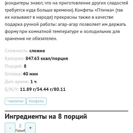
(кондитеры знают, что на приготовление других сладостей
требуется куда больше времени). Конфеты «Птичка» (так
их называют в народе) прекрасны также в качестве
подарка ручной работы: агар-агар позволяет им держать
форму при комнатной температуре и холодильник для
хранения не обязателен.
Сложность:
сложно
Калории:
847.63 ккал/порция
Порций:
8
Готовка:
40 мин
Доп. время:
1 ч
Б/Ж/У:
11.89 г/54.44 г/80.11
Чаепитие
Конфеты
Ингредиенты на 8 порций
8
-
+
Порций