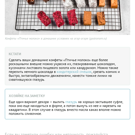
Конфеты «Птичье молоко» в домашних условиях на агар-агаре (gastronom.ru)
КСТАТИ
Сделать ваши домашние конфеты «Птичье молоко» еще более
роскошными внешне можно украсив их, глазированные шоколадом,
кусочками листового пищевого золота или кандурином. Можно также
перелить немного шоколада в
кондитерский смешок
, срезать кончик и
быстро, зигзагообразными движениями, нанести тонкие линии на
схватившуюся глазурь.
ХОЗЯЙКЕ НА ЗАМЕТКУ
Еще один вариант декора — вылить
глазурь
на хорошо застывшее суфле,
пока оно еще находиться в форме, а потом вынуть из нее и нарезать на
квадратики. В этом случае в глазурь вместо масла какао вполне можно
положить сливочное.
Если вы заметили ошибку или неточность, пожалуйста,