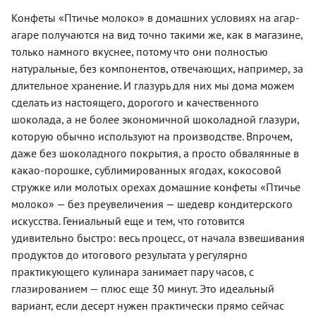
Конфеты «Птичье молоко» в домашних условиях на агар-
агаре получаются на вид точно такими же, как в магазине,
только намного вкуснее, потому что они полностью
натуральные, без компонентов, отвечающих, например, за
длительное хранение. И глазурь для них мы дома можем
сделать из настоящего, дорогого и качественного
шоколада, а не более экономичной шоколадной глазури,
которую обычно используют на производстве. Впрочем,
даже без шоколадного покрытия, а просто обвалянные в
какао-порошке, сублимированных ягодах, кокосовой
стружке или молотых орехах домашние конфеты «Птичье
молоко» — без преувеличения — шедевр кондитерского
искусства. Гениальный еще и тем, что готовится
удивительно быстро: весь процесс, от начала взвешивания
продуктов до итогового результата у регулярно
практикующего кулинара занимает пару часов, с
глазированием — плюс еще 30 минут. Это идеальный
вариант, если десерт нужен практически прямо сейчас