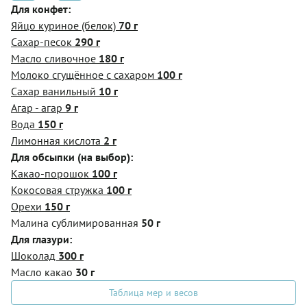
Для конфет:
Яйцо куриное (белок)
70 г
Сахар-песок
290 г
Масло сливочное
180 г
Молоко сгущённое с сахаром
100 г
Сахар ванильный
10 г
Агар - агар
9 г
Вода
150 г
Лимонная кислота
2 г
Для обсыпки (на выбор):
Какао-порошок
100 г
Кокосовая стружка
100 г
Орехи
150 г
Малина сублимированная
50 г
Для глазури:
Шоколад
300 г
Масло какао
30 г
Таблица мер и весов