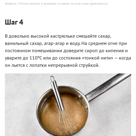
Конфеты «Птичье молоко» в домашних условиях на агар-агаре (gastronom.ru)
Шаг 4
В довольно высокой кастрюльке смешайте сахар,
ванильный сахар, агар-агар и воду. На среднем огне при
постоянном помешивании доведите сироп до кипения и
уварите до 110ºC или до состояния «тонкой нити» — когда
он льется с лопатки непрерывной струйкой.