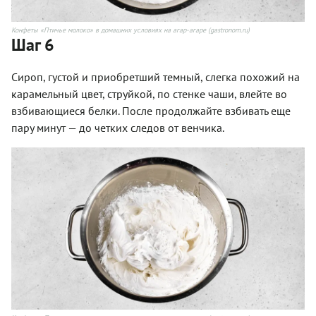
Конфеты «Птичье молоко» в домашних условиях на агар-агаре (gastronom.ru)
Шаг 6
Сироп, густой и приобретший темный, слегка похожий на
карамельный цвет, струйкой, по стенке чаши, влейте во
взбивающиеся белки. После продолжайте взбивать еще
пару минут — до четких следов от венчика.