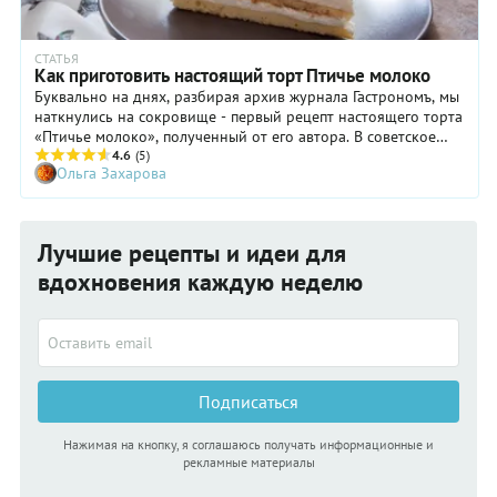
СТАТЬЯ
Как приготовить настоящий торт Птичье молоко
Буквально на днях, разбирая архив журнала Гастрономъ, мы
наткнулись на сокровище - первый рецепт настоящего торта
«Птичье молоко», полученный от его автора. В советское
время этот торт стал классикой для любого праздничного
4.6
(5)
Ольга Захарова
стола. Время прошло, но он не потерял своих поклонников.
Многие хозяйки готовят этот торт по-своему, но ведь всегда
интересно узнать первоисточник – оригинальный рецепт.
Он перед вами. Мы проверили рецепт на практике и у нас
Лучшие рецепты и идеи для
всё получилось. Только мы изменили форму выпечки и
немного иначе его украсили, но всё остальное - как задумал
вдохновения каждую неделю
автор!
Подписаться
Нажимая на кнопку, я соглашаюсь получать информационные и
рекламные материалы