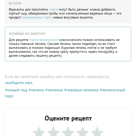
КСТАТИ
Варианты для прослойки
торта
могут быть разные: можно добавить
тертый сыр, обжаренные грибы или измельченные вареные яйца — это
придаст
печеночному торту
новые вкусовые акценты.
ХОЗЯЙКЕ НА ЗАМЕТКУ
Для рецепта
торта печеночного
классического можно использовать не
только говяжью печень. Свиная печень также подойдет, но ее стоит
вымачивать в молоке подольше. Куриная печень мягче и не требует
вымачивания, так что ее можно сразу пропустить через мясорубку и
далее следовать нашему рецепту.
Если вы заметили ошибку или неточность, пожалуйста,
сообщите нам
.
#новый год
#печень
#печенка
#говяжья печенка
#печеночный
торт
Оцените рецепт