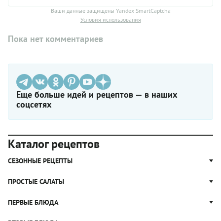
Ваши данные защищены Yandex SmartCaptcha
Условия использования
Пока нет комментариев
Еще больше идей и рецептов — в наших
соцсетях
Каталог рецептов
СЕЗОННЫЕ РЕЦЕПТЫ
Рецепты из капусты
ПРОСТЫЕ САЛАТЫ
Блюда с картошкой
Простые салаты
ПЕРВЫЕ БЛЮДА
Рецепты с грибами
Салат Оливье
Яблочные пироги
Щи