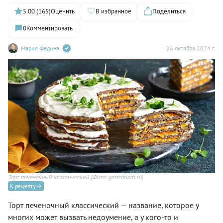
5.00 (165)
Оценить
В избранное
Поделиться
0
Комментировать
Мария Федина
26 октября 2024 г.
Торт печеночный классический
(Фото: gastronom.ru)
К рецепту
Торт печеночный классический — название, которое у
многих может вызвать недоумение, а у кого-то и