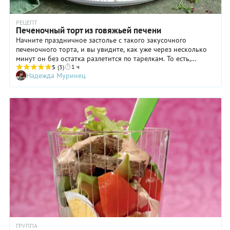
РЕЦЕПТ
Печеночный торт из говяжьей печени
Начните праздничное застолье с такого закусочного
печеночного торта, и вы увидите, как уже через несколько
минут он без остатка разлетится по тарелкам. То есть,
1 ч
задумываться, как его хранить, просто не придется! Тонкие
5
(3)
Надежда Муринец
блинчики-коржи прослаиваются соусом и овощной
начинкой, что делает печеночный торт невероятно сочным,
нежным, вкусным. Некоторые предпочитают не класть в него
чеснок, опасаясь, что он может «отпугнуть» гостей. Нам же
кажется, именно этот ароматный ингредиент играет
немаловажную роль во вкусе печеночного торта, делая его
особенно пикантным и выразительным.
ГРУППА