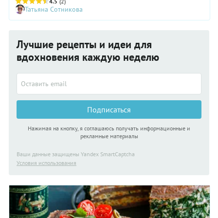
здесь можно ошибиться, ведь процесс этот максимально
4.5
(2)
Татьяна Сотникова
простой. Однако в этом деле есть тонкости, которые точно
стоит учитывать, и хитрости, способствующие достижению
идеального результата.
Лучшие рецепты и идеи для
вдохновения каждую неделю
Подписаться
Нажимая на кнопку, я соглашаюсь получать информационные и
рекламные материалы
Ваши данные защищены Yandex SmartCaptcha
Условия использования