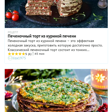
уплотниться и стабилизироваться. Украсьте печеночный торт
зеленью, кольцами красного лука, стружками твердого сыра,
оливками, помидорами черри или ломтиками корнишонов, а
уже на столе нарежьте порционными кусками.
РЕЦЕПТ
Печеночный торт из куриной печени
Печеночный торт из куриной печени – это эффектная
холодная закуска, приготовить которую достаточно просто.
Классический печеночный торт состоит из тонких
45 мин
блинчиков, основным ингредиентом которых является фарш
5
(6)
liza1975
из куриной печенки. Блинчики выкладывают один на другой
и смазывают каждый слой ароматным соусом из сметаны,
майонеза и рубленого чеснока. Украсить торт можно
измельченными вареными яйцами, помидорами черри,
ломтиками корнишонов, зеленым луком или мелко
порубленными пряными травами. Приготовить вкусный
торт из печенки вам поможет наш пошаговый рецепт,
неоднократно проверенный практикой!