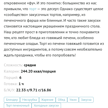
откровенное «фу». И это понятно: большинство из нас
привыкли, что
торт
— это десерт. Однако существует целое
«сообщество» закусочных тортов, например, из
печеночного фарша или блинные. И часто такие закуски
становятся настоящим украшением праздничного стола.
Наш рецепт прост в приготовлении и точно понравится
тем, кто любит блюда из говяжьей печени, особенно
печеночные оладьи. Торт из печени говяжьей готовится из
доступных ингредиентов, а потому совсем необязательно
ждать праздника, чтобы его попробовать!
Сложность:
средне
Калории:
244.20 ккал/порция
Порций:
6
Готовка:
1 ч
Б/Ж/У:
22.33 г/9.71 г/16.86
Блендер
Мясорубка
Жарение
Обед
Ужин
Закуска
Торт печеночный
Холодные закуски