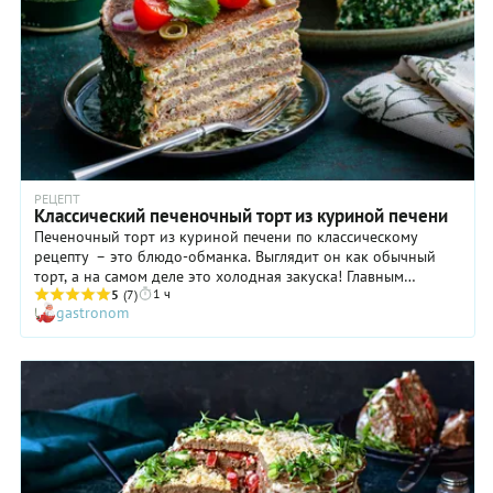
РЕЦЕПТ
Классический печеночный торт из куриной печени
Печеночный торт из куриной печени по классическому
рецепту – это блюдо-обманка. Выглядит он как обычный
торт, а на самом деле это холодная закуска! Главным
1 ч
ингредиентом коржей является куриная печенка, а
5
(7)
gastronom
прослоены они сочной начинкой, состоящей из моркови,
кабачка, лука и петрушки, смешанных с майонезом. Это
блюдо непременно произведет на ваших гостей самое
благоприятное впечатление, поэтому вы смело можете
приготовить его на Новый год или на день рождения – в те
праздники, когда мы с особенной тщательностью
продумываем меню. Подают печеночный торт в начале
застолья как оригинальную закуску, а готовят заранее,
обычно накануне праздника – за это время торт успевает