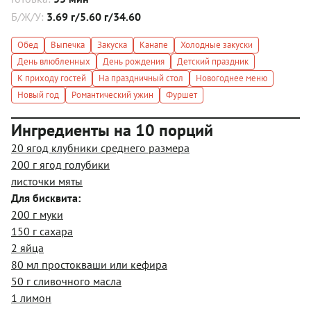
Б/Ж/У:
3.69 г/5.60 г/34.60
Обед
Выпечка
Закуска
Канапе
Холодные закуски
День влюбленных
День рождения
Детский праздник
К приходу гостей
На праздничный стол
Новогоднее меню
Новый год
Романтический ужин
Фуршет
Ингредиенты на 10 порций
20 ягод клубники среднего размера
200 г ягод голубики
листочки мяты
Для бисквита:
200 г муки
150 г сахара
2 яйца
80 мл простокваши или кефира
50 г сливочного масла
1 лимон