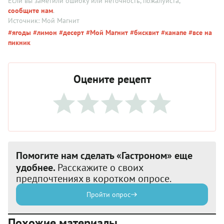
Если вы заметили ошибку или неточность, пожалуйста,
сообщите нам
.
Источник: Мой Магнит
#ягоды
#лимон
#десерт
#Мой Магнит
#бисквит
#канапе
#все на
пикник
Оцените рецепт
Помогите нам сделать «Гастроном» еще
удобнее.
Расскажите о своих
предпочтениях в коротком опросе.
Пройти опрос
Похожие материалы