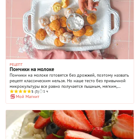
или зеленого с матча? Ягоды подбирайте по сезону, но мы
советуем остановить выбор на малине или красной
смородине. В них присутствует небольшая кислинка,
которая хорошо оттенит сладкую насыщенность вкуса.
Остается только посыпать пирожные рубленными
фисташками и угощать гостей.
РЕЦЕПТ
Пончики на молоке
Пончики на молоке готовятся без дрожжей, поэтому назвать
рецепт классическим нельзя. Но наше тесто без привычной
микрокультуры все равно получается пышным, мягким,
1 ч
пористым, воздушным. Хороши золотистые пончики тем, что
5
(3)
Мой Магнит
приготовить огромную миску для большой компании за
короткий срок не составит труда. Формат пышки без
дырочки также упрощает процесс: скатали руками шарики
размером с грецкий орех и отправили в сотейник с
разогретым маслом. Кстати, любопытный факт, связанный с
формой и ее названием, которое выпечка получила от
польского слова pączek – бутон, почка. Внешнее сходство
между жаренными во фритюре пирожками без начинки и