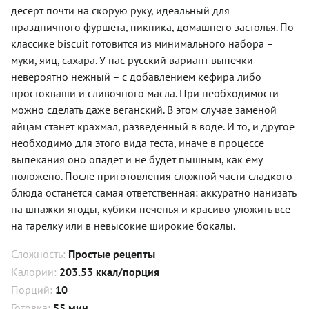
десерт почти на скорую руку, идеальный для
праздничного фуршета, пикника, домашнего застолья. По
классике biscuit готовится из минимального набора –
муки, яиц, сахара. У нас русский вариант выпечки –
невероятно нежный – с добавлением кефира либо
простокваши и сливочного масла. При необходимости
можно сделать даже веганский. В этом случае заменой
яйцам станет крахмал, разведенный в воде. И то, и другое
необходимо для этого вида теста, иначе в процессе
выпекания оно опадет и не будет пышным, как ему
положено. После приготовления сложной части сладкого
блюда останется самая ответственная: аккуратно нанизать
на шпажки ягоды, кубики печенья и красиво уложить всё
на тарелку или в невысокие широкие бокалы.
Сложность:
Простые рецепты
Калории:
203.53 ккал/порция
Порций:
10
Готовка:
55 мин