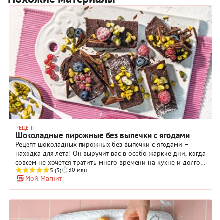
РЕЦЕПТ
Шоколадные пирожные без выпечки с ягодами
Рецепт шоколадных пирожных без выпечки с ягодами –
находка для лета! Он выручит вас в особо жаркие дни, когда
совсем не хочется тратить много времени на кухне и долго
30 мин
стоять у раскаленной плиты. Особенно актуален он будет
5
(3)
Мой Магнит
для тех, у кого нет духовки. В основе пирожных – все самое
полезное и вкусное: измельченные финики, кешью и какао.
Украшать десерт мы будем растопленным шоколадом.
Выбирайте любимый: темный, молочный или белый, а быть
может у вас в шкафчике есть плитка из розовых какао-бобов