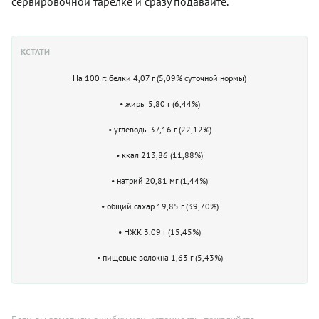
сервировочной тарелке и сразу подавайте.
КСТАТИ
На 100 г: белки 4,07 г (5,09% суточной нормы)
• жиры 5,80 г (6,44%)
• углеводы 37,16 г (22,12%)
• ккал 213,86 (11,88%)
• натрий 20,81 мг (1,44%)
• общий сахар 19,85 г (39,70%)
• НЖК 3,09 г (15,45%)
• пищевые волокна 1,63 г (5,43%)