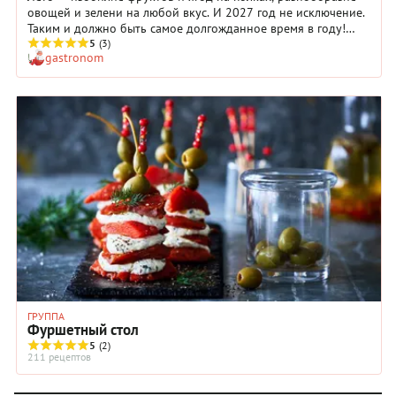
овощей и зелени на любой вкус. И 2027 год не исключение.
Таким и должно быть самое долгожданное время в году!
Провести его всегда хочется активно, по-отпускному
5
(3)
gastronom
радостно и вкусно. Мы собрали для вас кулинарные идеи, с
которыми это точно удастся.
ГРУППА
Фуршетный стол
5
(2)
211 рецептов