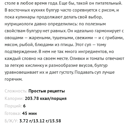
столе в любое время года. Еще бы, такой он питательный.
В восточных кухнях булгур часто соревнуется с рисом, и
пока кулинары продолжают делать свой выбор,
нутрициологи давно определились: по полезным
свойствам булгуру нет равных. Он идеально гармонирует с
овощами — жареными, тушеными, свежими — и с грибами,
мясом, рыбой, блюдами из птицы. Этот суп — тому
подтверждение. В нем не так много ингредиентов, но
каждый словно на своем месте. Оливки и томаты отвечают
за легкую кислинку и разнообразие вкусов, булгур
уравновешивает их и дает густоту. Подавать суп лучше
горячим.
Сложность:
Простые рецепты
Калории:
203.78 ккал/порция
Порций:
6
Готовка:
45 мин
Б/Ж/У:
3.72 г/13.12 г/15.58