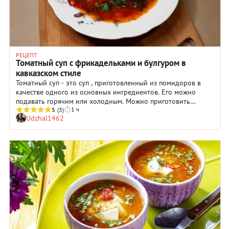
РЕЦЕПТ
Томатный суп с фрикадельками и булгуром в
кавказском стиле
Томатный суп - это суп , приготовленный из помидоров в
качестве одного из основных ингредиентов. Его можно
подавать горячим или холодным. Можно приготовить
1 ч
разными способами. Он может быть гладкой консистенции, а
5
(3)
Udzhal1462
также существуют рецепты, включающие кусочки помидора,
курицу , вермишель , кусочки других овощей и фрикадельки
(в моём случае). Так как в зимнее время не найти хороших
свежих помидоров, я их заменил на качественные томаты в
томатном соусе. И, вкус супа от этого ничуть не пострадал.
Хотите убедиться в этом, попробуйте приготовить по моему
рецепту.