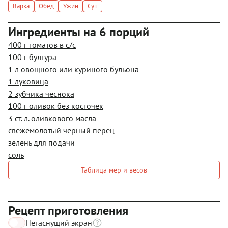
Варка
Обед
Ужин
Суп
Ингредиенты на 6 порций
400 г томатов в с/с
100 г булгура
1 л овощного или куриного бульона
1 луковица
2 зубчика чеснока
100 г оливок без косточек
3 ст. л. оливкового масла
свежемолотый черный перец
зелень для подачи
соль
Таблица мер и весов
Рецепт приготовления
Негаснущий экран