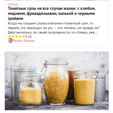
СТАТЬЯ
Томатные супы на все случаи жизни: с хлебом,
мидиями, фрикадельками, килькой и черными
грибами
Когда мы слышим словосочетание «томатный суп», то
первое, что приходит на ум, — это гаспачо, не правда ли?
Действительно, по своей популярности это блюдо уже
сопоставимо с пиццей — летом его подают почти на каждой
5
(3)
Роман Рыжов
ресторанной веранде. Однако кроме гаспачо существует
еще несколько десятков великолепных томатных супов,
которые едят как холодными, так и горячими. Например,
итальянский зуппа де помодоро, греческий доматосупа,
испанский сальморехо и многие другие.