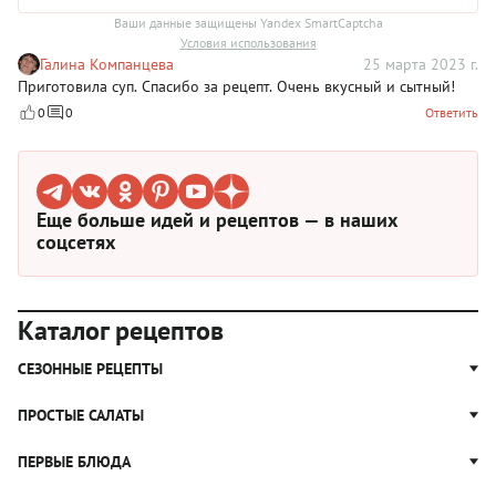
Ваши данные защищены Yandex SmartCaptcha
Условия использования
Галина Компанцева
25 марта 2023 г.
Приготовила суп. Спасибо за рецепт. Очень вкусный и сытный!
0
0
Ответить
Еще больше идей и рецептов — в наших
соцсетях
Каталог рецептов
СЕЗОННЫЕ РЕЦЕПТЫ
Рецепты из капусты
ПРОСТЫЕ САЛАТЫ
Блюда с картошкой
Простые салаты
ПЕРВЫЕ БЛЮДА
Рецепты с грибами
Салат Оливье