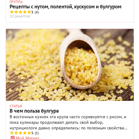
ГРУППА
Рецепты с нутом, полентой, кускусом и булгуром
5
(4)
20 рецептов
СТАТЬЯ
В чем польза булгура
В восточных кухнях эта крупа часто соревнуется с рисом, и
пока кулинары продолжают делать свой выбор,
нутрициологи давно определились: по полезным свойствам
булгуру нет равных. Если для вас золотистая крупа все еще
5
(5)
Мой Магнит