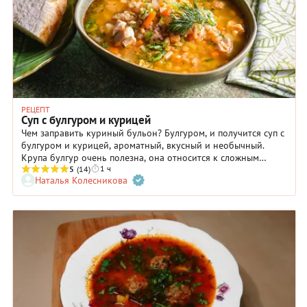
РЕЦЕПТ
Суп с булгуром и курицей
Чем заправить куриный бульон? Булгуром, и получится суп с
булгуром и курицей, ароматный, вкусный и необычный.
Крупа булгур очень полезна, она относится к сложным
1 ч
углеводам. Содержит много микроэлементов и клетчатки,
5
(14)
Наталья Колесникова
варится быстро и обладает оригинальным вкусом. Этот суп
имеет турецкие корни и получается очень вкусным. Главное
купить правильную птицу. Выбирайте для супа деревенскую
или фермерскую курицу, или куриные бедрышки, чтобы
получить насыщенный бульон. Если вы на диете, варите суп
из куриной грудки без кожи, бульон получится
обезжиренный, но не менее вкусный.