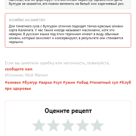
булгура не окажется, его можно заменить на белый или коричневый рис.
ХОЗЯЙКЕ НА ЗАМЕТКУ
Для томатного супа с булгуром отлично подходят темно-красные оливки
сорта Каламата. У нас такие иногда называют маслинами, хотя это
неверно. В русском языке под этим термином имеют в виду обычные
оливки, которые окисляют и консервируют, в результате они становятся
черными.
Если вы заметили ошибку или неточность, пожалуйста,
сообщите нам
.
Источник: Мой Магнит
#оливки
#булгур
#варка
#суп
#ужин
#обед
#томатный суп
#Клуб
про здоровье
Оцените рецепт