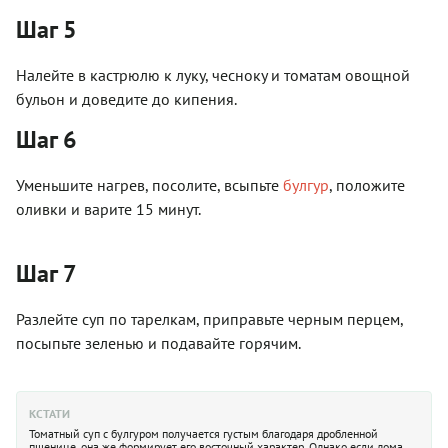
Шаг 5
Налейте в кастрюлю к луку, чесноку и томатам овощной
бульон и доведите до кипения.
Шаг 6
Уменьшите нагрев, посолите, всыпьте
булгур
, положите
оливки и варите 15 минут.
Шаг 7
Разлейте суп по тарелкам, приправьте черным перцем,
посыпьте зеленью и подавайте горячим.
КСТАТИ
Томатный суп с булгуром получается густым благодаря дробленной
пшенице, она же формирует его восточный характер. Однако если дома