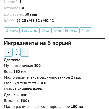
Порций:
6
Готовка:
1 ч
Доп. время:
30 мин
Б/Ж/У:
22.23 г/43.12 г/40.42
Духовка
Выпекание
Обед
Ужин
Выпечка
Пирог
Ингредиенты на 6 порций
6
-
+
Порций
Для теста:
Мука пшеничная
300 г
Вода
130 мл
Масло растительное рафинированное
2 ст.л.
Разрыхлитель теста
1 ч.л.
Соль
на кончике ножа
Для начинки:
Говядина
500 г
Масло растительное рафинированное
150 мл