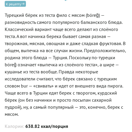
К рецепту
Турецкий бёрек из теста фило с мясом (böreğ) —
разновидность самого популярного балканского блюда.
Классический вариант чаще всего делают из слоёного
теста. А вот начинка берека бывает самая разная —
творожная, мясная, овощная и даже сладкая фруктовая. В
общем, выпечка на все случаи жизни. Предположительно,
родина этого блюда — Турция. Поскольку по-турецки
böreğ означает «выпечка из слоёного теста», а шире —
кушанье из теста вообще. Правда некоторые
исследователи считают, что бёрек связано с турецким
словом bur — «свивать» и идет от внешнего вида пирога.
Чаще всего в Турции едят берек с творогом, курдский
бёрек (он без начинки и просто посыпан сахарной
пудрой), ну, а самый популярный — это, конечно, берек с
мясом.
Калории:
638.82 ккал/порция