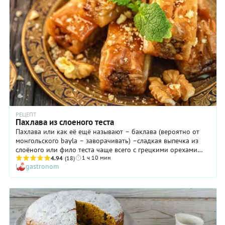
шоколадного вкуса.
РЕЦЕПТ
Пахлава из слоеного теста
Пахлава или как её ещё называют – баклава (вероятно от
монгольского baγla – заворачивать) –сладкая выпечка из
слоёного или фило теста чаще всего с грецкими орехами
1 ч 10 мин
или фисташками, которое щедро пропитывают сахарным
4.94
(18)
gastronom
или медовым сиропом. Именно толщина теста, орехи и
пропитка делают эту сладость пахлавой (или баклавой, тут
как вам больше нравится). Готовьте её дома сами из
доступного всем бездрожжевого слоёного теста из
супермаркета.