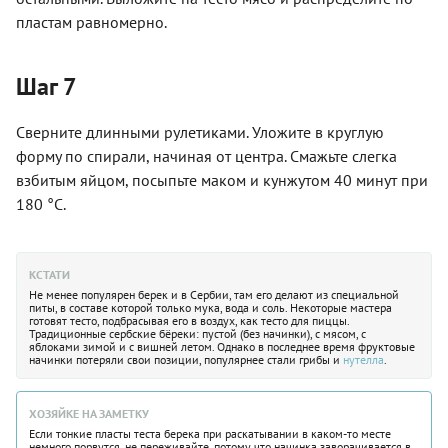
пластам равномерно.
Шаг 7
Сверните длинными рулетиками. Уложите в круглую
форму по спирали, начиная от центра. Смажьте слегка
взбитым яйцом, посыпьте маком и кунжутом 40 минут при
180 °C.
КСТАТИ
Не менее популярен берек и в Сербии, там его делают из специальной
питы, в составе которой только мука, вода и соль. Некоторые мастера
готовят тесто, подбрасывая его в воздух, как тесто для пиццы.
Традиционные сербские бёреки: пустой (без начинки), с мясом, с
яблоками зимой и с вишней летом. Однако в последнее время фруктовые
начинки потеряли свои позиции, популярнее стали грибы и
нутелла
.
ХОЗЯЙКЕ НА ЗАМЕТКУ
Если тонкие пласты теста берека при раскатывании в каком-то месте
немного порвутся, не переживайте, потому что начинка заворачивается в