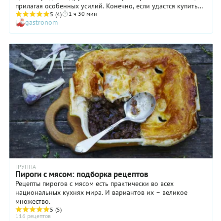
прилагая особенных усилий. Конечно, если удастся купить
1 ч 30 мин
готовое тесто.
5
(4)
gastronom
ГРУППА
Пироги с мясом: подборка рецептов
Рецепты пирогов с мясом есть практически во всех
национальных кухнях мира. И вариантов их – великое
множество.
5
(5)
116 рецептов