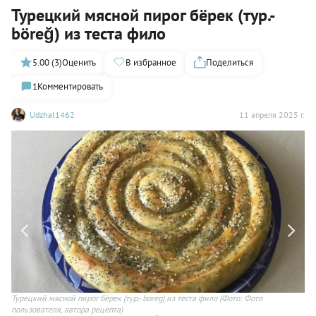
Турецкий мясной пирог бёрек (тур.-
böreğ) из теста фило
5.00 (3)
Оценить
В избранное
Поделиться
1
Комментировать
Udzhal1462
11 апреля 2025 г.
Турецкий мясной пирог бёрек (тур.- boreg) из теста фило
(Фото: Фото
пользователя, автора рецепта)