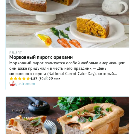
РЕЦЕПТ
Морковный пирог с орехами
Морковный пирог пользуется особой любовью американцев:
они даже придумали в честь него праздник — День
морковного пирога (National Carrot Cake Day), который
50 мин
отмечается 3 февраля. Но появилось лакомство не за
4.87
(30)
gastronom
океаном, а в Великобритании, причем, как говорится, не от
хорошей жизни. Произошло это после окончания Второй
мировой войны, когда с продуктами, особенно с сахаром,
было непросто, зато консервированной моркови было
более чем достаточно. Поэтому британское правительство
дало указание всем СМИ провести масштабную компанию,
призванную возвести полезные свойства корнеплода в
превосходную степень, и настойчиво рекомендовать его к
употреблению. Кондитеры, которые по вышеобозначенным
причинам терпели убытки, схватились за идею, как за