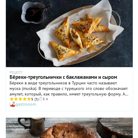
РЕЦЕПТ
Бёреки-треугольнички с баклажанами и сыром
Бёреки в виде треугольников в Турции часто называют
муска (muska). В переводе с турецкого это слово обозначает
амулет, который, как правило, имеет треугольную форму. А
1 ч
само блюдо хвучит по-турецки как Patlıcanlı Muska Borek.
5
(3)
gastronom