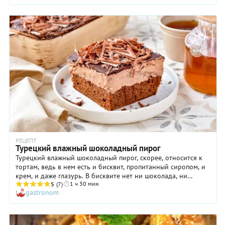
РЕЦЕПТ
Турецкий влажный шоколадный пирог
Турецкий влажный шоколадный пирог, скорее, относится к
тортам, ведь в нем есть и бисквит, пропитанный сиропом, и
крем, и даже глазурь. В бисквите нет ни шоколада, ни
1 ч 30 мин
сливочного масла, но растительное масло позволяет
5
(7)
gastronom
получить пирог с мелкопористой, деликатной текстурой.
Кофейная пропитка усиливает «шоколадность» этого пирога.
Крем на основе шоколадно-фундучной пасты также
комплиментарен шоколаду. Завершает формирование мега-