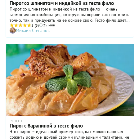
Пирог со шпинатом и индейкой из теста фило
Пирог со шпинатом и индейкой из теста фило — очень
гармоничная комбинация, которую вы вправе как повторить
точно, так и придумать на ее основе свою. Тесто фило дает
25 мин
невероятный простор для творчества, ведь из этих тонких
5
(3)
Михаил Степанов
невесомых листов можно сделать пирог, пахлаву или даже
штрудель! Корочка запекается хрустящей, сохраняя внутри
сочную и нежную начинку. Попробуйте экспериментировать
с приправами, добавляйте в начинку другие сыры, например,
рикотту или моцареллу, и используйте разную зелень,
которая нравится.
РЕЦЕПТ
Пирог с бараниной в тесте фило
Этот пирог – идеальный пример того, как можно наповал
сразить родню и друзей своими кулинарными талантами, не