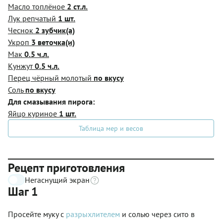
Масло топлёное
2 ст.л.
Лук репчатый
1 шт.
Чеснок
2 зубчик(а)
Укроп
3 веточка(и)
Мак
0.5 ч.л.
Кунжут
0.5 ч.л.
Перец чёрный молотый
по вкусу
Соль
по вкусу
Для смазывания пирога:
Яйцо куриное
1 шт.
Таблица мер и весов
Рецепт приготовления
Негаснущий экран
Шаг 1
Просейте муку с
разрыхлителем
и солью через сито в