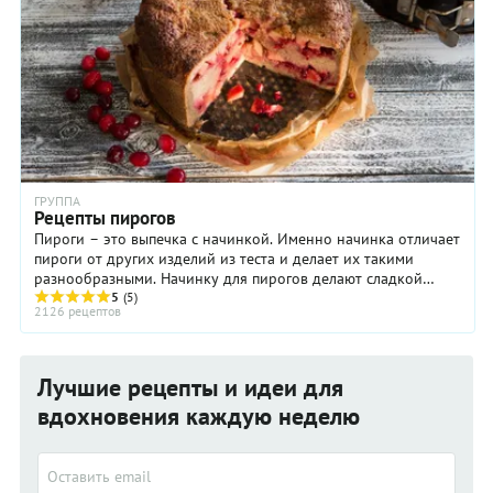
ГРУППА
Рецепты пирогов
Пироги – это выпечка с начинкой. Именно начинка отличает
пироги от других изделий из теста и делает их такими
разнообразными. Начинку для пирогов делают сладкой
(ягоды, фрукты, творог, мак) и несладкой (овощи, мясо,
5
(5)
2126 рецептов
рыба).Тесто для пирогов может быть дрожжевым (сдобным
или обычным), слоёным, песочным. Пироги бывают
закрытыми (кулебяка, курник), открытыми (ватрушка,
шарлотка), полуоткрытыми (расстегай, эчпочмак), в виде
Лучшие рецепты и идеи для
рулета (штрудель).
вдохновения каждую неделю