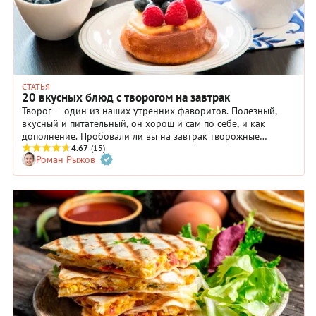
СТАТЬЯ
20 вкусных блюд с творогом на завтрак
Творог — один из наших утренних фаворитов. Полезный,
вкусный и питательный, он хорош и сам по себе, и как
дополнение. Пробовали ли вы на завтрак творожные
лепешки, паровой пудинг с творогом или необычные
4.67
(15)
Роман Рыжов
сырники с зеленью? Рецепты этих и многих других простых и
вкусных творожных блюд вы найдете в нашей подборке.