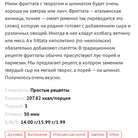
Мини-фриттата с творогом и шпинатом будет очень
хороша на завтрак или ланч. Фриттата — итальянская
яичница, точнее — омлет (именно так переводится это
слово), которую на родине готовят с добавлением сыра и
различных овощей. Иногда в нее кладут колбасу, ветчину
или мясо. А к frittata наполитано (по-неапольски)
обязательно добавляют спагетти. В традиционном
рецепте фриттаты обычно присутствуют лук-порей и
пармезан. Мы предлагает рецепт, в котором заменили
твердый сыр на мягкий творог, а порей — на шпинат.
Получилось очень вкусно.
Сложность:
Простые рецепты
Калории:
207.82 ккал/порция
Порций:
3
Готовка:
30 мин
Б/Ж/У:
14.00 г/15.99 г/1.99
Духовка
Выпекание
Итальянская кухня
Завтрак
Обед