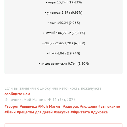
• жиры 13,74 г (19,63%)
• углеводы 2,89 г (0,95%)
• ккал 190,24 (9,06%)
• натрий 186,27 мг (26,61%)
• общий сахар 1,20 г (4,00%)
• НЖК 6,84 г (29,74%)
• пищевые волокна 0,76 г (3,80%)
Если вы заметили ошибку или неточность, пожалуйста,
сообщите нам
.
Источник: Мой Магнит
, № 11 (35), 2023
#творог
#выпечка
#Мой Магнит
#завтрак
#полдник
#выпекание
#Ланч
#рецепты для детей
#закуска
#Фриттата
#духовка