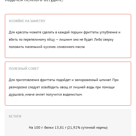
ХОЗЯЙКЕ НА ЗАМЕТКУ
Для красоты можете сделать в каждой порции фриттаты углубление и
вбить по перепелиному яйцу — лишним оно не будет. Либо сверху
положить маленький кусочек сливочного масла.
ПОЛЕЗНЫЙ СОВЕТ
Для приготовления фриттаты подойдет и замороженный шпинат. При
разморозке следует освободить овощ от лишней воды при помощи
дуршлага, иначе омлет получится водянистым.
КСТАТИ
На 100 г: белки 13,81 г (21,92% суточной нормы)