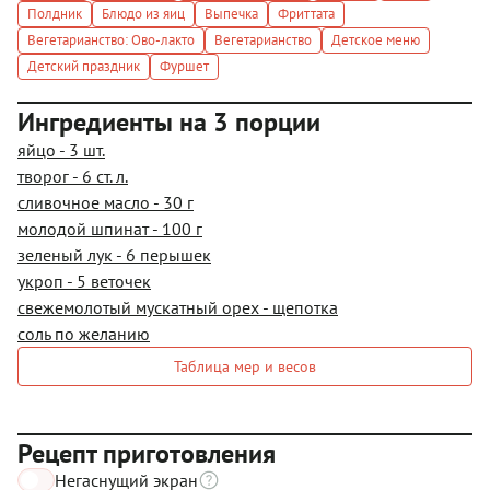
Полдник
Блюдо из яиц
Выпечка
Фриттата
Вегетарианство: Ово-лакто
Вегетарианство
Детское меню
Детский праздник
Фуршет
Ингредиенты на 3 порции
яйцо - 3 шт.
творог - 6 ст. л.
сливочное масло - 30 г
молодой шпинат - 100 г
зеленый лук - 6 перышек
укроп - 5 веточек
свежемолотый мускатный орех - щепотка
соль по желанию
Таблица мер и весов
Рецепт приготовления
Негаснущий экран