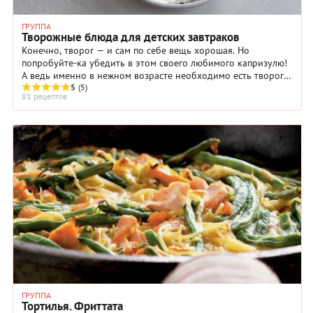
ГРУППА
Творожные блюда для детских завтраков
Конечно, творог — и сам по себе вещь хорошая. Но
попробуйте-ка убедить в этом своего любимого капризулю!
А ведь именно в нежном возрасте необходимо есть творог
хотя бы раз в день.
5
(5)
81 рецептов
ГРУППА
Тортилья. Фриттата