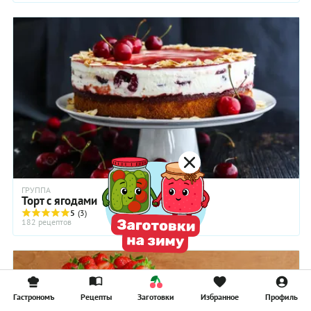
ГРУППА
Торт с ягодами
5
(3)
182 рецептов
Гастрономъ
Рецепты
Заготовки
Избранное
Профиль