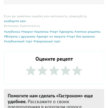
Если вы заметили ошибку или неточность, пожалуйста,
сообщите нам
.
Источник: Gastronom.ru
#клубника
#творог
#выпечка
#торт
#десерты
#летние рецепты
#Встреча с друзьями
#десерт из творога
#торт без выпечки
#клубничный торт
#творожный торт
Оцените рецепт
Помогите нам сделать «Гастроном» еще
удобнее.
Расскажите о своих
предпочтениях в коротком опросе.