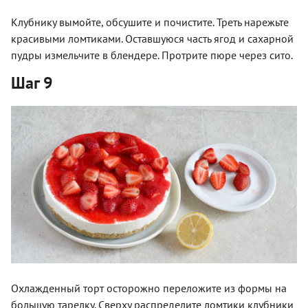
Клубнику вымойте, обсушите и почистите. Треть нарежьте
красивыми ломтиками. Оставшуюся часть ягод и сахарной
пудры измельчите в блендере. Протрите пюре через сито.
Шаг 9
Охлажденный торт осторожно переложите из формы на
большую тарелку. Сверху распределите ломтики клубники