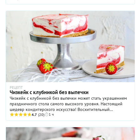
РЕЦЕПТ
Чизкейк с клубникой без выпечки
Чизкейк с клубникой без выпечки может стать украшением
праздничного стола самого высокого уровня. Настоящий
шедевр кондитерского искусства! Восхитительный
1 ч
4.7
(20)
мраморный узор сделать совсем не сложно ...