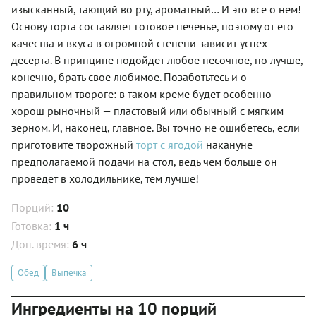
изысканный, тающий во рту, ароматный… И это все о нем!
Основу торта составляет готовое печенье, поэтому от его
качества и вкуса в огромной степени зависит успех
десерта. В принципе подойдет любое песочное, но лучше,
конечно, брать свое любимое. Позаботьтесь и о
правильном твороге: в таком креме будет особенно
хорош рыночный — пластовый или обычный с мягким
зерном. И, наконец, главное. Вы точно не ошибетесь, если
приготовите творожный
торт с ягодой
накануне
предполагаемой подачи на стол, ведь чем больше он
проведет в холодильнике, тем лучше!
Порций:
10
Готовка:
1 ч
Доп. время:
6 ч
Обед
Выпечка
Ингредиенты на 10 порций