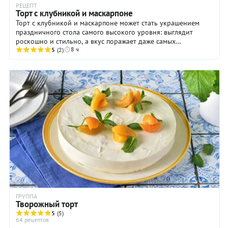
РЕЦЕПТ
Торт с клубникой и маскарпоне
Торт с клубникой и маскарпоне может стать украшением
праздничного стола самого высокого уровня: выглядит
роскошно и стильно, а вкус поражает даже самых
8 ч
искушенных гурманов. Интересно, что внешний вид ...
5
(2)
ГРУППА
Творожный торт
5
(5)
64 рецептов