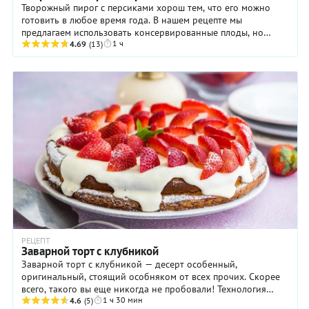
Творожный пирог с персиками хорош тем, что его можно
готовить в любое время года. В нашем рецепте мы
предлагаем использовать консервированные плоды, но
1 ч
очевидно, что и свежие тоже вполне подойдут. ...
4.69
(13)
РЕЦЕПТ
Заварной торт с клубникой
Заварной торт с клубникой — десерт особенный,
оригинальный, стоящий особняком от всех прочих. Скорее
всего, такого вы еще никогда не пробовали! Технология
1 ч 30 мин
приготовления торта не слишком сложна, но ...
4.6
(5)