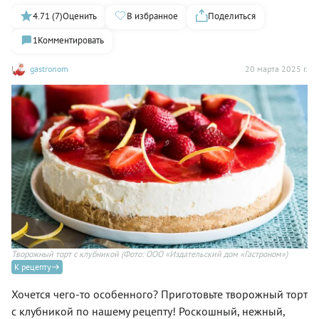
4.71 (7)
Оценить
В избранное
Поделиться
1
Комментировать
gastronom
20 марта 2025 г.
Творожный торт с клубникой
(Фото: ООО «Издательский дом «Гастроном»)
К рецепту
Хочется чего-то особенного? Приготовьте творожный торт
с клубникой по нашему рецепту! Роскошный, нежный,