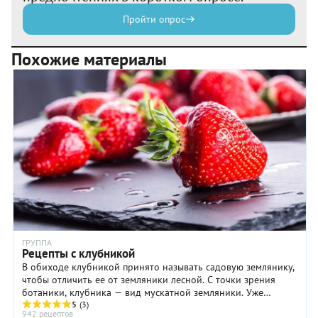
Пройти опрос
Похожие материалы
ГРУППА
Рецепты с клубникой
В обиходе клубникой принято называть садовую землянику,
чтобы отличить ее от земляники лесной. С точки зрения
ботаники, клубника — вид мускатной земляники. Уже
запутались? Не будем вдаваться в научные ...
5
(3)
942 рецептов