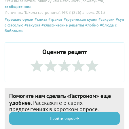
Если вы заметили ошибку или неточность, пожалуйста,
сообщите нам
.
Источник: "Школа гастронома"
, №08 (226) апрель 2013
#грецкие орехи
#кинза
#гранат
#грузинская кухня
#закуски
#суп
с фасолью
#закуска
#классические рецепты
#лобио
#блюда с
бобовыми
Оцените рецепт
Помогите нам сделать «Гастроном» еще
удобнее.
Расскажите о своих
предпочтениях в коротком опросе.
Пройти опрос