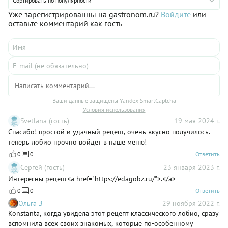
сопровождают и завтрак, и обед, и ужин. Фасоль по-
Сортировать по популярности
абхазски, рецепт приготовления которой ждет вас ниже, —
Уже зарегистрированны на gastronom.ru?
Войдите
или
один из примеров почитания всех перечисленных
оставьте комментарий как гость
компонентов в одном блюде.
Ваши данные защищены Yandex SmartCaptcha
Условия использования
Svetlana (гость)
19 мая 2024 г.
Спасибо! простой и удачный рецепт, очень вкусно получилось.
теперь лобио прочно войдёт в наше меню!
0
0
Ответить
Сергей (гость)
23 января 2023 г.
Интересны рецепт<a href="https://edagobz.ru/">.</a>
0
0
Ответить
Ольга З
29 ноября 2022 г.
Konstanta, когда увидела этот рецепт классического лобио, сразу
вспомнила всех своих знакомых, которые по-особенному