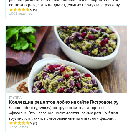
ее можно разделить на два отдельных продукта: стручковую
фасоль и зрелую фасоль. Соответственно, и ...
5
(3)
1002 рецептов
ГРУППА
Коллекция рецептов лобио на сайте Гастроном.ру
Слово лобио (ლობიო) по-грузински значит просто
«фасоль». Это название носят десятки самых разных блюд
грузинской кухни, приготовленные из отварной фасоли.
Одно лобио от другого может отличаться не ...
5
(2)
37 рецептов