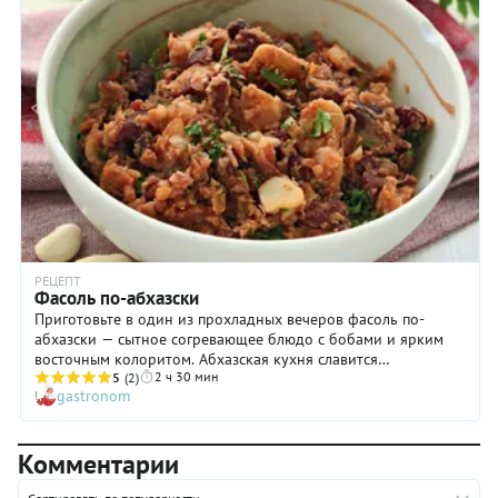
РЕЦЕПТ
Фасоль по-абхазски
Приготовьте в один из прохладных вечеров фасоль по-
абхазски — сытное согревающее блюдо с бобами и ярким
восточным колоритом. Абхазская кухня славится
2 ч 30 мин
питательной едой с большим количеством пряной зелени,
5
(2)
gastronom
орехов и восточных приправ — всем, что предлагает этому
региону сама природа. А несмотря на возможность рыбного
промысла, мясо занимает центральное место в
Комментарии
национальной кухне. Без бобовых абхазский стол тоже
невозможно представить! Фасоль и нут в разных ипостасях