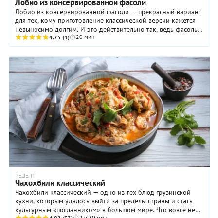
Лобио из консервированной фасоли
Лобио из консервированной фасоли — прекрасный вариант
для тех, кому приготовление классической версии кажется
невыносимо долгим. И это действительно так, ведь фасоль
20 мин
4.75
(4)
для такого варианта требует ...
РЕЦЕПТ
Чахохбили классический
Чахохбили классический — одно из тех блюд грузинской
кухни, которым удалось выйти за пределы страны и стать
культурным «посланником» в большом мире. Что вовсе не
2 ч 30 мин
4.82
(33)