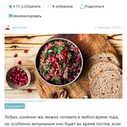
4.75 (12)
Оценить
В избранное
Поделиться
6
Комментировать
gastronom
27 февраля 2024 г.
Лобио классический рецепт
Ло
К рецепту
Лобио, конечно же, можно готовить в любое время года,
но особенно актуальным оно будет во время постов, если