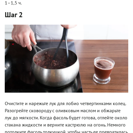
1–1,5 ч.
Шаг 2
Очистите и нарежьте лук для лобио четвертинками колец.
Разогрейте сковороду с оливковым маслом и обжарьте
лук до мягкости. Когда фасоль будет готова, отлейте около
стакана жидкости и верните кастрюлю на огонь. Немного
потолките фасоль толкушкой, чтобы часть ее превратилась