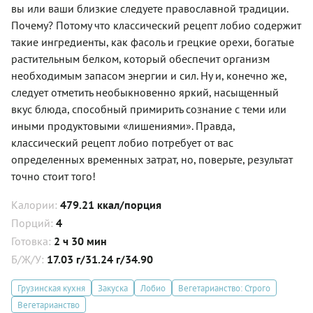
вы или ваши близкие следуете православной традиции.
Почему? Потому что классический рецепт лобио содержит
такие ингредиенты, как фасоль и грецкие орехи, богатые
растительным белком, который обеспечит организм
необходимым запасом энергии и сил. Ну и, конечно же,
следует отметить необыкновенно яркий, насыщенный
вкус блюда, способный примирить сознание с теми или
иными продуктовыми «лишениями». Правда,
классический рецепт лобио потребует от вас
определенных временных затрат, но, поверьте, результат
точно стоит того!
Калории:
479.21 ккал/порция
Порций:
4
Готовка:
2 ч 30 мин
Б/Ж/У:
17.03 г/31.24 г/34.90
Грузинская кухня
Закуска
Лобио
Вегетарианство: Строго
Вегетарианство