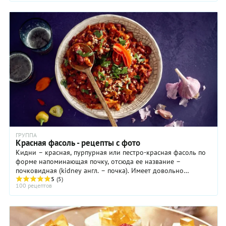
ГРУППА
Красная фасоль - рецепты с фото
Кидни – красная, пурпурная или пестро-красная фасоль по
форме напоминающая почку, отсюда ее название –
почковидная (kidney англ. – почка). Имеет довольно
плотную кожуру и ярко-выраженный вкус. При ...
5
(5)
100 рецептов