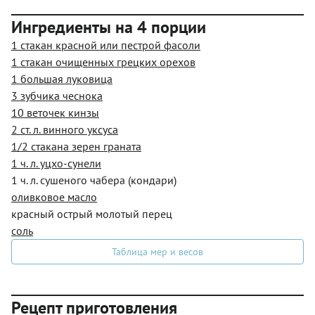
Ингредиенты на 4 порции
1 стакан красной или пестрой фасоли
1 стакан очищенных грецких орехов
1 большая луковица
3 зубчика чеснока
10 веточек кинзы
2 ст. л. винного уксуса
1/2 стакана зерен граната
1 ч. л. уцхо-сунели
1 ч. л. сушеного чабера (кондари)
оливковое масло
красный острый молотый перец
соль
Таблица мер и весов
Рецепт приготовления