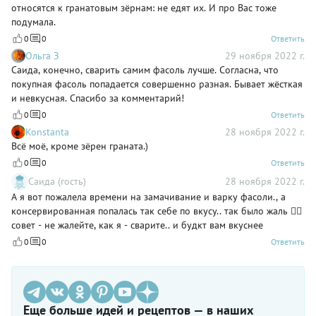
относятся к гранатовым зёрнам: не едят их. И про Вас тоже
подумала.
0
0
Ответить
Ольга З
29 ноября 2022 г.
Саида, конечно, сварить самим фасоль лучше. Согласна, что
покупная фасоль попадается совершенно разная. Бывает жёсткая
и невкусная. Спасибо за комментарий!
0
0
Ответить
Konstanta
28 ноября 2022 г.
Всё моё, кроме зёрен граната.)
0
0
Ответить
Саида (гость)
28 ноября 2022 г.
А я вот пожалела времени на замачивание и варку фасоли., а
консервированная попалась так себе по вкусу.. так было жаль 🤦‍♀️
совет - не жалейте, как я - сварите.. и будкт вам вкуснее
0
0
Ответить
Еще больше идей и рецептов — в наших