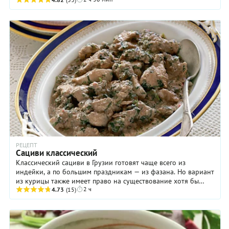
удивительно: оно готовится из вполне ...
РЕЦЕПТ
Сациви классический
Классический сациви в Грузии готовят чаще всего из
индейки, а по большим праздникам — из фазана. Но вариант
из курицы также имеет право на существование хотя бы
2 ч
потому, что эта птица доступна каждому ...
4.73
(15)