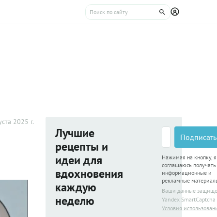
уста 2025 г.
Лучшие
Подписать
рецепты и
идеи для
Нажимая на кнопку, я
соглашаюсь получать
вдохновения
информационные и
рекламные материал
каждую
Ваши данные защищ
неделю
Yandex SmartCaptcha
Условия использован