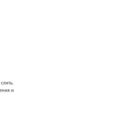
слить.
ения и