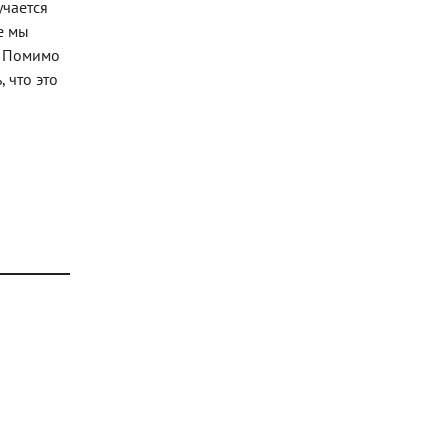
учается
е мы
! Помимо
 что это