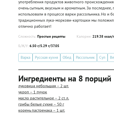
употребления продуктов животного происхождения. О
очень сытным, вкусным и ароматным. За последнее, 
использовали в процессе варки рассольника. Но и 
традиционных лука-моркови-картошки мы положили в
отлично работает!
Сложность:
Простые рецепты
Калории:
219.38 ккал/
Б/Ж/У:
6.50 г/5.29 г/37.05
Варка
Русская кухня
Обед
Рассольник
Суп
Ве
Ингредиенты на 8 порций
луковица небольшая – 2 шт.
укроп – 1 пучок
масло растительное – 2 ст. л.
грибы белые сухие – 50 г
корень пастренака – 1 шт.