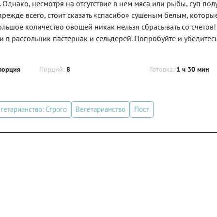
днако, несмотря на отсутствие в нем мяса или рыбы, суп пол
прежде всего, стоит сказать «спасибо» сушеным белым, которы
большое количество овощей никак нельзя сбрасывать со счетов
 рассольник пастернак и сельдерей. Попробуйте и убедитесь,
порция
Порций:
8
Готовка:
1 ч 30 мин
гетарианство: Строго
Вегетарианство
Пост