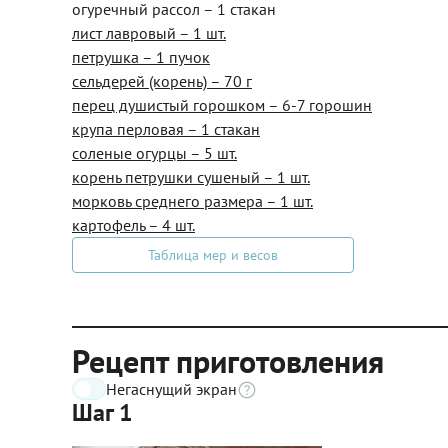
огуречный рассол – 1 стакан
лист лавровый – 1 шт.
петрушка – 1 пучок
сельдерей (корень) – 70 г
перец душистый горошком – 6-7 горошин
крупа перловая – 1 стакан
соленые огурцы – 5 шт.
корень петрушки сушеный – 1 шт.
морковь среднего размера – 1 шт.
картофель – 4 шт.
Таблица мер и весов
Рецепт приготовления
Негаснущий экран
Шаг 1