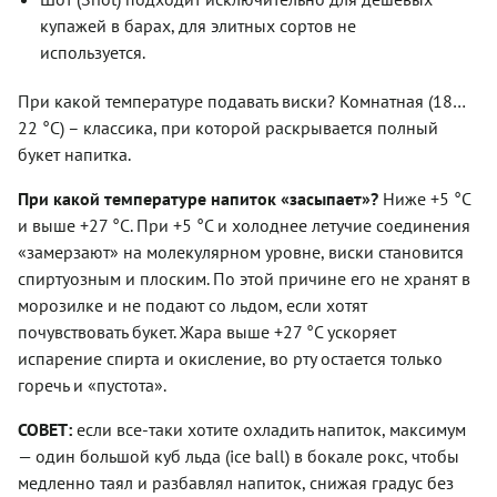
купажей в барах, для элитных сортов не
используется.
При какой температуре подавать виски? Комнатная (18…
22 °C) – классика, при которой раскрывается полный
букет напитка.
При какой температуре напиток «засыпает»?
Ниже +5 °C
и выше +27 °C. При +5 °C и холоднее летучие соединения
«замерзают» на молекулярном уровне, виски становится
спиртуозным и плоским. По этой причине его не хранят в
морозилке и не подают со льдом, если хотят
почувствовать букет. Жара выше +27 °C ускоряет
испарение спирта и окисление, во рту остается только
горечь и «пустота».
СОВЕТ:
если все-таки хотите охладить напиток, максимум
— один большой куб льда (ice ball) в бокале рокс, чтобы
медленно таял и разбавлял напиток, снижая градус без