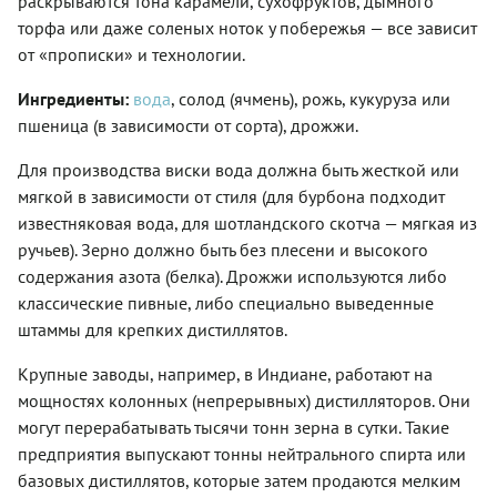
раскрываются тона карамели, сухофруктов, дымного
торфа или даже соленых ноток у побережья — все зависит
от «прописки» и технологии.
Ингредиенты:
вода
, солод (ячмень), рожь, кукуруза или
пшеница (в зависимости от сорта), дрожжи.
Для производства виски вода должна быть жесткой или
мягкой в зависимости от стиля (для бурбона подходит
известняковая вода, для шотландского скотча — мягкая из
ручьев). Зерно должно быть без плесени и высокого
содержания азота (белка). Дрожжи используются либо
классические пивные, либо специально выведенные
штаммы для крепких дистиллятов.
Крупные заводы, например, в Индиане, работают на
мощностях колонных (непрерывных) дистилляторов. Они
могут перерабатывать тысячи тонн зерна в сутки. Такие
предприятия выпускают тонны нейтрального спирта или
базовых дистиллятов, которые затем продаются мелким