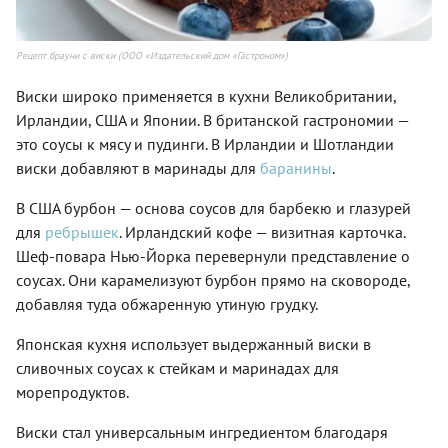
Рецепт брауни с виски (ООО «Издательский дом «Гастроном»)
Виски широко применяется в кухни Великобритании,
Ирландии, США и Японии. В британской гастрономии —
это соусы к мясу и пудинги. В Ирландии и Шотландии
виски добавляют в маринады для
баранины
.
В США бурбон — основа соусов для барбекю и глазурей
для
ребрышек
. Ирландский кофе — визитная карточка.
Шеф-повара Нью-Йорка перевернули представление о
соусах. Они карамелизуют бурбон прямо на сковороде,
добавляя туда обжаренную утиную грудку.
Японская кухня использует выдержанный виски в
сливочных соусах к стейкам и маринадах для
морепродуктов.
Виски стал универсальным ингредиентом благодаря