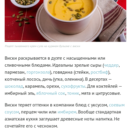
Рецепт тыквенного крем-супа на курином бульоне с виски
Виски раскрывается в дуэте с насыщенными или
сливочными блюдами. Идеальны зрелые сыры (
чеддер
,
пармезан,
горгонзола
), говядина (стейки,
ростбиф
),
копченый лосось, дичь (утка, оленина). В десертах —
шоколад
, карамель, орехи,
сухофрукты
. Для коктейлей —
имбирный эль,
яблочный сок
,
тоник
, мята и цитрусовые.
Виски теряет оттенки в компании блюд с уксусом,
соевым
соусом
, перцем чили или
имбирем
. Вообще стандартная
азиатская кухня заглушает древесные ноты напитка. Не
сочетайте его с чесноком.