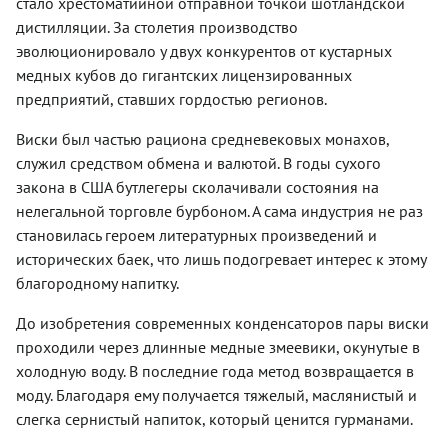
стало хрестоматийной отправной точкой шотландской
дистилляции. За столетия производство
эволюционировало у двух конкурентов от кустарных
медных кубов до гигантских лицензированных
предприятий, ставших гордостью регионов.
Виски был частью рациона средневековых монахов,
служил средством обмена и валютой. В годы сухого
закона в США бутлегеры сколачивали состояния на
нелегальной торговле бурбоном. А сама индустрия не раз
становилась героем литературных произведений и
исторических баек, что лишь подогревает интерес к этому
благородному напитку.
До изобретения современных конденсаторов пары виски
проходили через длинные медные змеевики, окунутые в
холодную воду. В последние года метод возвращается в
моду. Благодаря ему получается тяжелый, маслянистый и
слегка сернистый напиток, который ценится гурманами.