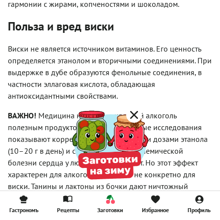
гармонии с жирами, копченостями и шоколадом.
Польза и вред виски
Виски не является источником витаминов. Его ценность
определяется этанолом и вторичными соединениями. При
выдержке в дубе образуются фенольные соединения, в
частности эллаговая кислота, обладающая
антиоксидантными свойствами.
ВАЖНО!
Медицина не считает крепкий алкоголь
полезным продуктом. Однако некоторые исследования
показывают корреляцию между низкими дозами этанола
(10–20 г в день) и снижением риска ишемической
болезни сердца у людей старше 40 лет. Но этот эффект
характерен для алкоголя в целом, а не конкретно для
виски. Танины и лактоны из бочки дают ничтожный
антиоксидантный эффект по сравнению с фруктами или
чаем.
Гастрономъ
Рецепты
Заготовки
Избранное
Профиль