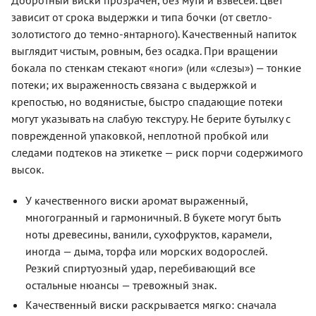
зависит от срока выдержки и типа бочки (от светло-
золотистого до темно-янтарного). Качественный напиток
выглядит чистым, ровным, без осадка. При вращении
бокала по стенкам стекают «ноги» (или «слезы») — тонкие
потеки; их выраженность связана с выдержкой и
крепостью, но водянистые, быстро спадающие потеки
могут указывать на слабую текстуру. Не берите бутылку с
поврежденной упаковкой, неплотной пробкой или
следами подтеков на этикетке — риск порчи содержимого
высок.
У качественного виски аромат выраженный,
многогранный и гармоничный. В букете могут быть
ноты древесины, ванили, сухофруктов, карамели,
иногда — дыма, торфа или морских водорослей.
Резкий спиртуозный удар, перебивающий все
остальные нюансы — тревожный знак.
Качественный виски раскрывается мягко: сначала