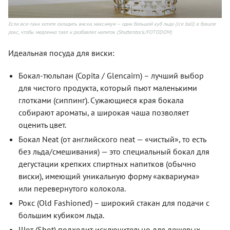
Если все-таки хотите охладить виски, максимум — один большой куб льда (ice ball) в бокале
рокс, чтобы медленно таял и разбавлял напиток (Shutterstock/FOTODOM)
Идеальная посуда для виски:
Бокал-тюльпан (Copita / Glencairn) – лучший выбор
для чистого продукта, который пьют маленькими
глотками (сиппинг). Сужающиеся края бокала
собирают ароматы, а широкая чаша позволяет
оценить цвет.
Бокал Neat (от английского neat — «чистый», то есть
без льда/смешивания) — это специальный бокал для
дегустации крепких спиртных напитков (обычно
виски), имеющий уникальную форму «аквариума»
или перевернутого колокола.
Рокс (Old Fashioned) – широкий стакан для подачи с
большим кубиком льда.
Шот (Shot) подходит исключительно для дешевых