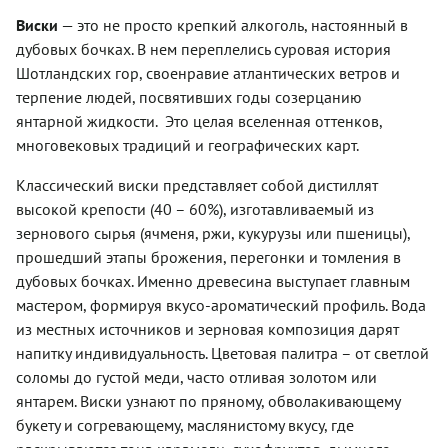
Виски
— это не просто крепкий алкоголь, настоянный в
дубовых бочках. В нем переплелись суровая история
Шотландских гор, своенравие атлантических ветров и
терпение людей, посвятивших годы созерцанию
янтарной жидкости. Это целая вселенная оттенков,
многовековых традиций и географических карт.
Классический виски представляет собой дистиллят
высокой крепости (40 – 60%), изготавливаемый из
зернового сырья (ячменя, ржи, кукурузы или пшеницы),
прошедший этапы брожения, перегонки и томления в
дубовых бочках. Именно древесина выступает главным
мастером, формируя вкусо-ароматический профиль. Вода
из местных источников и зерновая композиция дарят
напитку индивидуальность. Цветовая палитра – от светлой
соломы до густой меди, часто отливая золотом или
янтарем. Виски узнают по пряному, обволакивающему
букету и согревающему, маслянистому вкусу, где