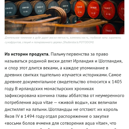
Длительное томление в дубе дарит виски мягкость, комплексность, глубокие ноты карамели,
сухофруктов, специй и полированного дерева (Shutterstock/FOTODOM)
Из истории продукта.
Пальму первенства за право
называться родиной виски делят Ирландия и Шотландия,
и спор этот длится веками, а каждое упоминание в
древних свитках тщательно изучается историками. Самое
древнее документальное свидетельство относится к 1405
году. В ирландских монастырских хрониках
зафиксирована кончина главы аббатства от неумеренного
потребления aqua vitae — «живой воды», как величали
дистиллят на латыни. Шотландцы не отстают: их король
Яков IV в 1494 году отдал распоряжение о закупке
«восьми болов ячменя для сотворения aqua vitae», что