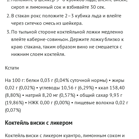
сироп и лимонный сок и взбивайте 30 сек.
В стакан рокс положите 2–3 кубика льда и влейте
через ситечко смесь из шейкера.
По тыльной стороне коктейльной ложки медленно
влейте каберне-совиньон. Держите ложку близко к
краю стакана, таким образом вино не смешается с
нижним слоем коктейля.
Кстати
На 100 г: белки 0,03 г (0,04% суточной нормы) • жиры
0,02 г (0,02%) • углеводы 10,56 г (6,29%) • ккал 158,40
(8,80%) • натрий 8,20 мг (0,57%) • общий сахар 9,93 г
(19,86%) • НЖК 0,00 г (0,00%) • пищевые волокна 0,02 г
(0,07%)
Коктейль виски с ликером
Коктейль виски с ликером куантро, лимонным соком и