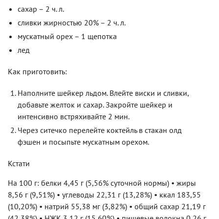
сахар – 2 ч. л.
сливки жирностью 20% – 2 ч. л.
мускатный орех – 1 щепотка
лед
Как приготовить:
Наполните шейкер льдом. Влейте виски и сливки,
добавьте желток и сахар. Закройте шейкер и
интенсивно встряхивайте 2 мин.
Через ситечко перелейте коктейль в стакан олд
фэшен и посыпьте мускатным орехом.
Кстати
На 100 г: белки 4,45 г (5,56% суточной нормы) • жиры
8,56 г (9,51%) • углеводы 22,31 г (13,28%) • ккал 183,55
(10,20%) • натрий 55,38 мг (3,82%) • общий сахар 21,19 г
(42,38%) • НЖК 3,12 г (15,60%) • пищевые волокна 0,26 г