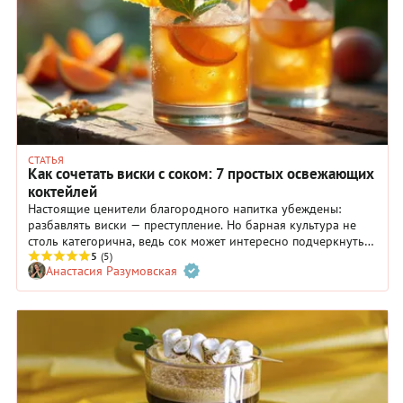
СТАТЬЯ
Как сочетать виски с соком: 7 простых освежающих
коктейлей
Настоящие ценители благородного напитка убеждены:
разбавлять виски — преступление. Но барная культура не
столь категорична, ведь сок может интересно подчеркнуть
вкус виски и сделать напиток более мягким. Рассказываем, с
5
(5)
Анастасия Разумовская
каким соком лучше обновлять вкусовые рецепторы, делимся
проверенными рецептами коктейлей для уютных вечеров и
ярких летних вечеринок.