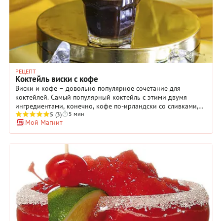
РЕЦЕПТ
Коктейль виски с кофе
Виски и кофе – довольно популярное сочетание для
коктейлей. Самый популярный коктейль с этими двумя
ингредиентами, конечно, кофе по-ирландски со сливками,
5 мин
который подается горячим. Наш рецепт коктейля виски с
5
(3)
Мой Магнит
кофе – это холодный напиток с добавлением апельсинового
сока и ликера амаретто с ярким ароматом миндаля или
абрикосовых косточек, который был придуман в Италии еще
в 16 веке. Коктейль готовится в шейкере со льдом, а затем
переливается и подается в бокале типа рокс с тяжелым дном,
традиционным для виски и многих коктейлей на его основе.