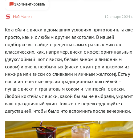
1
Комментировать
Мой Магнит
12 января 2024 г.
Коктейли с виски в домашних условиях приготовить также
просто, как и с любым другим алкоголем. В нашей
подборке вы найдете рецепты самых разных миксов –
классических, как, например, виски с кофе; оригинальных
(двухслойный шот с виски, белым вином и лимонным
соком) и очень необычных (виски с куантро и джемом из
инжира или виски со сливками и яичным желтком). Есть у
нас и интересные версии традиционных коктейлей –
пунш с виски и гранатовым соком и глинтвейн с виски.
Любой коктейль с виски, какой бы вы не выбрали, украсит
ваш праздничный ужин. Только не переусердствуйте с
дегустацией, чтобы было что вспомнить после вечеринки.