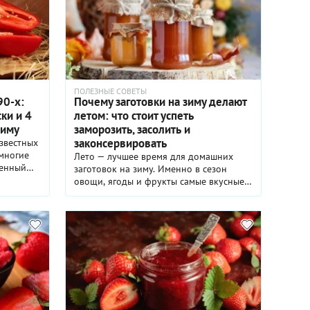
ПОЛЕЗНЫЕ СОВЕТЫ
90-х:
Почему заготовки на зиму делают
ки и 4
летом: что стоит успеть
зиму
заморозить, засолить и
законсервировать
известных
многие
Лето — лучшее время для домашних
менный
заготовок на зиму. Именно в сезон
ом
овощи, ягоды и фрукты самые вкусные,
полезные и доступные по цене.
овощную
Рассказываем, почему не стоит
томатами
откладывать консервацию на осень,
кусом.
какие продукты заготавливают в июле и
августе, а также как сохранить урожай с
му его
максимальной пользой.
делимся
цептами,