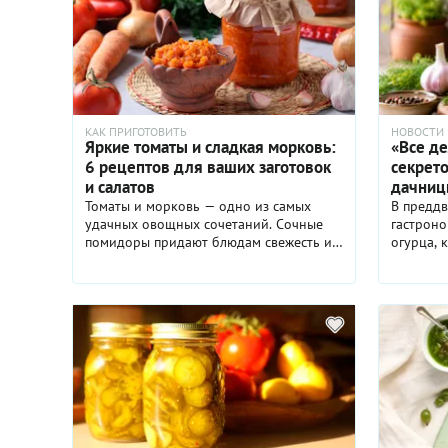
КАК ПРИГОТОВИТЬ
НОВОСТИ
Яркие томаты и сладкая морковь:
«Все де
6 рецептов для ваших заготовок
секрето
и салатов
дачниц
Томаты и морковь — одно из самых
В преддв
удачных овощных сочетаний. Сочные
гастроно
помидоры придают блюдам свежесть и
огурца, 
легкую кислинку, а морковь добавляет
будут от
естественную сладость, насыщенный
время вс
вкус и приятную текстуру. Вместе они
хрустящи
создают гармоничную основу для самых
оближешь
разных рецептов — от легких салатов до
полвека)
ароматных соусов и домашних
огурцов
заготовок. В этой подборке вы найдете
выработа
блюда, которые одинаково хороши и
процессу
для повседневного стола, и для
идеальн
хранения впрок. Готовьте свежие салаты,
огурцов 
закрывайте овощные закуски на зиму и
дачница 