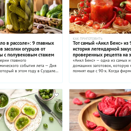
КАК ПРИГОТОВИТЬ
ло в рассоле»: 9 главных
Тот самый «Анкл Бенс» из 
в засолки огурцов от
история легендарной закус
ы с полувековым стажем
проверенных рецепта на 
ерии главного
«Анкл Бенс» — одна из самых 
мического события лета — Дня
домашних заготовок, которую 
который в этом году в Суздале
помнят еще с 90-х. Когда фир
мечать 1 и 2 августа, — самое
американский соус был слишк
помнить, как засолить этот
дорогим, хозяйки придумали
й овощ так, что пальчики
собственную версию: густую 
. Многолетний опыт (почти
закуску с кабачками, перцем, 
 выращивания и закатки
и узнаваемым кисло-сладким в
 позволил Зинаиде Николаевне
Рассказываем, откуда появился
ть особый подход к этому
легендарный «Анкл Бенс», поче
 — секретами приготовления
до сих пор готовят на зиму, и 
ых солёных и маринованных
несколькими проверенными ре
поделилась с Гастроном.ру
которые легко повторить дома.
из Санкт-Петербурга.