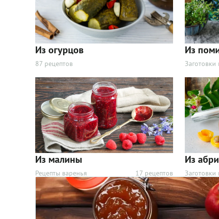
Из огурцов
Из пом
87 рецептов
Заготовки 
Из абр
Из малины
Заготовки 
Рецепты варенья
17 рецептов