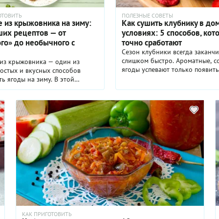
ОТОВИТЬ
ПОЛЕЗНЫЕ СОВЕТЫ
 из крыжовника на зиму:
Как сушить клубнику в д
ших рецептов — от
условиях: 5 способов, кот
го» до необычного с
точно сработают
Сезон клубники всегда заканчи
слишком быстро. Ароматные, с
из крыжовника — один из
ягоды успевают только появить
остых и вкусных способов
вот уже снова осень. Варить в
ть ягоды на зиму. В этой
Слишком сладко. Замораживать
е вы найдете 11 проверенных
может потерять вид и вкус. А в
: от классического изумрудного
сушка — идеальный компромис
и «царского» десерта до
Минимум сахара, максимум по
х вариантов с цитрусовыми,
универсальность в применении:
и даже с луком. Рассказываем,
выпечку, в каши и даже просто
отовить варенье из крыжовника
полезные снеки. Главное — выб
их условиях, какие ягоды
правильный способ. Разбираемс
и как добиться идеальной
сушить клубнику дома, чтобы 
 и вкуса.
сохранила вкус, аромат и вита
КАК ПРИГОТОВИТЬ