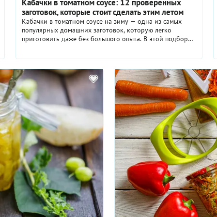
Кабачки в томатном соусе: 12 проверенных
заготовок, которые стоит сделать этим летом
Кабачки в томатном соусе на зиму — одна из самых
популярных домашних заготовок, которую легко
приготовить даже без большого опыта. В этой подборке
вы найдете 12 проверенных рецептов: от классических
до более оригинальных вариантов с чесноком,
специями и овощами. Такие кабачки отлично подойдут
как закуска, гарнир или основа для быстрых блюд —
сохраняйте идеи, чтобы не потерять в сезон.