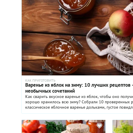
КАК ПРИГОТОВИТЬ
Варенье из яблок на зиму: 10 лучших рецептов 
необычных сочетаний
Как сварить вкусное варенье из яблок, чтобы оно получ
хорошо хранилось всю зиму? Собрали 10 проверенных р
классическое яблочное варенье дольками, густое повидл
варианты с корицей, апельсином, лимоном, орехами и д