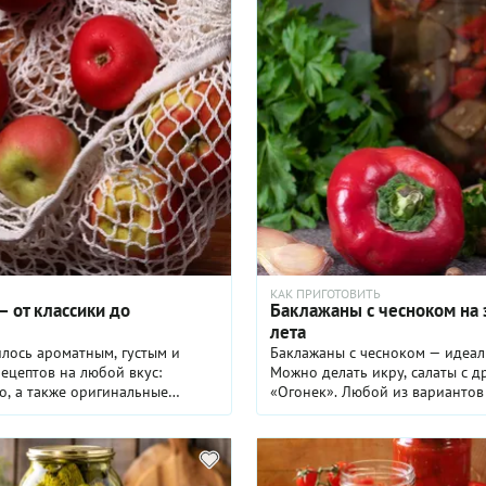
КАК ПРИГОТОВИТЬ
— от классики до
Баклажаны с чесноком на 
лета
илось ароматным, густым и
Баклажаны с чесноком — идеал
ецептов на любой вкус:
Можно делать икру, салаты с д
о, а также оригинальные
«Огонек». Любой из вариантов 
ругими добавками.
гарниры — рис или горячую кар