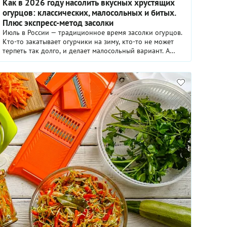
Как в 2026 году насолить вкусных хрустящих
огурцов: классических, малосольных и битых.
Плюс экспресс-метод засолки
Июль в России — традиционное время засолки огурцов.
Кто-то закатывает огурчики на зиму, кто-то не может
терпеть так долго, и делает малосольный вариант. А
некоторые готовят модные битые огурцы. Мы
поговорим обо всех вариантах.