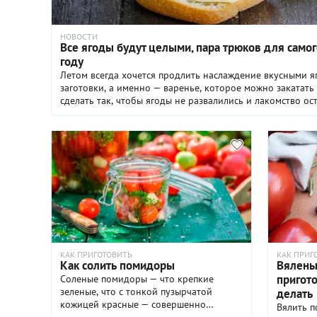
НОВОСТИ
Все ягоды будут целыми, пара трюков для самог
году
Летом всегда хочется продлить наслаждение вкусными я
заготовки, а именно — варенье, которое можно закатать 
сделать так, чтобы ягоды не развалились и лакомство о
холодов? Мы делимся несколькими лайфхаками.
КАК ПРИГОТОВИТЬ
КАК ПРИГ
Как солить помидоры
Вялены
пригото
Соленые помидоры — что крепкие
зеленые, что с тонкой пузырчатой
делать
кожицей красные — совершенно
Вялить п