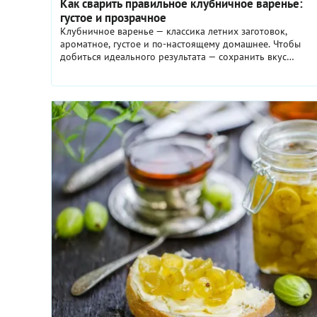
Как сварить правильное клубничное варенье:
густое и прозрачное
Клубничное варенье — классика летних заготовок,
ароматное, густое и по-настоящему домашнее. Чтобы
добиться идеального результата — сохранить вкус
свежих ягод, прозрачность сиропа и нужную густоту, —
важно соблюдать проверенные принципы. В этом
руководстве собраны все ключевые этапы: от мытья
ягод до тонкостей варки.