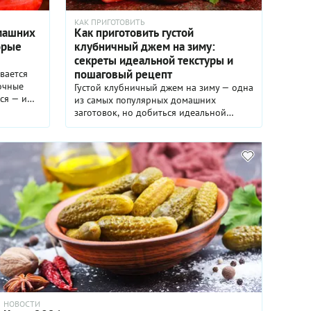
КАК ПРИГОТОВИТЬ
омашних
Как приготовить густой
орые
клубничный джем на зиму:
секреты идеальной текстуры и
пошаговый рецепт
вается
очные
Густой клубничный джем на зиму — одна
ся — и
из самых популярных домашних
аренье?
заготовок, но добиться идеальной
? Ягода
текстуры получается не всегда. В этом
от
материале вы узнаете, как правильно
с.
выбрать клубнику, подготовить ягоды и
льзы и
загустить джем — с пектином, агар-
 в чай, в
агаром или без добавок. Делимся
 как
проверенными способами и пошаговым
рать
рецептом, чтобы джем получился
я, как
ароматным, насыщенным и по-
она
настоящему густым.
мины.
НОВОСТИ