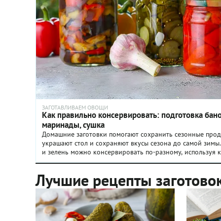
ЗАГОТАВЛИВАЕМ ОВОЩИ
Как правильно консервировать: подготовка бано
маринады, сушка
Домашние заготовки помогают сохранить сезонные прод
украшают стол и сохраняют вкусы сезона до самой зимы.
и зелень можно консервировать по-разному, используя 
сушку или уваривание. Главное — соблюдать технологию
и крышки, чтобы заготовки получились вкусными и безо
Лучшие рецепты заготово
консервировать продукты в домашних условиях, какие с
почему современные закатки не ограничиваются одними