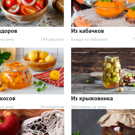
идоров
Из кабачков
на зиму
144 рецепта
Блюда из кабачков
7
икосов
Из крыжовника
на зиму
36 рецептов
Заготовки на зиму