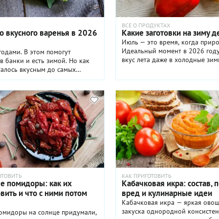
ВСЕ О ПРОДУКТАХ
о вкусного варенья в 2026
Какие заготовки на зиму 
Июль — это время, когда прир
Идеальный момент в 2026 году
годами. В этом помогут
вкус лета даже в холодные зи
в банки и есть зимой. Но как
сделать уже сейчас.
сталось вкусным до самых
ОТОВИТЬ
КАК ПРИГОТОВИТЬ
е помидоры: как их
Кабачковая икра: состав, п
вить и что с ними потом
вред и кулинарные идеи
Кабачковая икра — яркая ово
закуска однородной консистен
омидоры на солнце придумали,