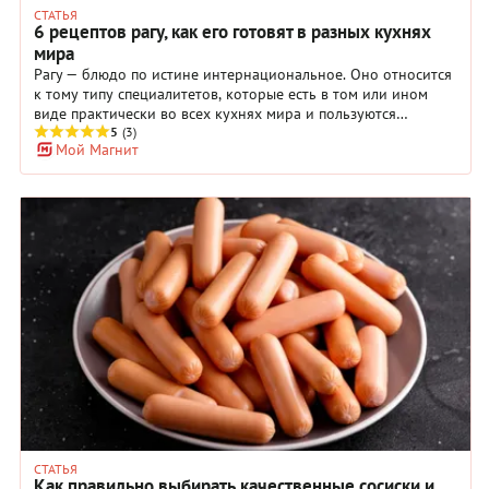
СТАТЬЯ
6 рецептов рагу, как его готовят в разных кухнях
мира
Рагу — блюдо по истине интернациональное. Оно относится
к тому типу специалитетов, которые есть в том или ином
виде практически во всех кухнях мира и пользуются
всеобщей любовью. Все рецепты, будь то рагу с картошкой
5
(3)
Мой Магнит
или мясом, морепродуктами, рыбное, грибное или рагу с
овощами, объединяет простота приготовления. Продукты
сначала быстро обжариваются, а затем тушатся — в
собственном соку, в соусе, с небольшим количеством воды
или вина, в специях и травах — вот и вся технология. В
нашей подборке вы найдете самые интересные варианты
«возбуждающего аппетит» (именно так переводится с
французского слово ragu) блюда, собранные в разных частях
света. Нежное соте со сладким перцем и шампиньонами из
Прованса; основательное греческое коккинисто с говядиной
и овощами; пикантное испанское софрито с курицей,
каперсами и маслинами; необычное венгерское рагу из
морского окуня; экзотическое куриное карри в кокосовом
молоке по-малазийски; брутальное португальское молья де
карне — все рагу настолько хороши, что выбор предстоит
сложный…Но такой вкусный!
СТАТЬЯ
Как правильно выбирать качественные сосиски и