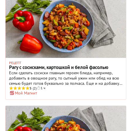
какие предпочитаете, сладкий перец (мы взяли красный —
для цветового контраста), кукуруза — вареная или
консервированная, цукини или кабачки, томаты в
собственном соку (прекрасно подойдут и свежие), лук,
чеснок. Не забудьте про специи — они добавят рагу
особенный, колоритный вкус.
РЕЦЕПТ
Рагу с сосисками, картошкой и белой фасолью
Если сделать сосиски главным героем блюда, например,
добавить в овощное рагу, то сытный ужин или обед на всю
семью будет готов буквально за полчаса. Еще и на добавку
1 ч
останется. Запоминайте рецепт, который выручит вас в
5
(2)
Мой Магнит
любой ситуации. Чтобы приготовить рагу с сосисками,
картошкой и белой фасолью, обжарьте лук, морковь,
сладкий перец и сельдерей, добавьте в заправку бульон,
положите картофель, томаты и чеснок и тушите все до
готовности. Консервированную фасоль и обжаренные
сосиски нужно добавить в самом конце приготовления.
Осталось приправить рагу специями и вустерским соусом –
и можно подавать на стол.