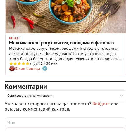
РЕЦЕПТ
Мексиканское рагу с мясом, овощами и фасолью
Мексиканское рагу с мясом, овощами и фасолью готовится
долго и со вкусом. Почему долго? Потому что обычно для
этого блюда берется говядина для тушения и разваривается
2 ч 30 мин
до очень мягкого состояния — в готовом виде она легко
5
(2)
Юлия Синица
распадается на волокна. Есть тысячи вариантов
приготовления такого рагу — мало того, что в каждом
мексиканском штате его готовят по-своему, так еще и каждая
Комментарии
хозяйка фантазирует, как хочет. Мексиканская кухня очень
богата не только блюдами и их вариациями, но и
ингредиентами, добрая половина которых для нас
Сортировать по популярности
недоступна. Поэтому мы предлагаем вам адаптированный
Уже зарегистрированны на gastronom.ru?
Войдите
или
под наши возможности рецепт мяса по-мексикански с
оставьте комментарий как гость
овощами без специфических особенностей. Главное остается
незыблемым: хорошее мясо, много специй, острый перец,
помидоры и, конечно, фасоль. Лучше берите черную, за
неимением такой — красную, но можно и любую другую.