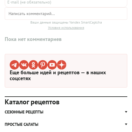
Рецепт предполагает, что вы ее уже отварили,
предварительно замочив. Разваривать ее сильно не надо —
она дойдет в рагу. ¡Vamos! Ну, то есть, поехали!
Ваши данные защищены Yandex SmartCaptcha
Условия использования
Пока нет комментариев
Еще больше идей и рецептов — в наших
соцсетях
Каталог рецептов
СЕЗОННЫЕ РЕЦЕПТЫ
Рецепты из капусты
ПРОСТЫЕ САЛАТЫ
Блюда с картошкой