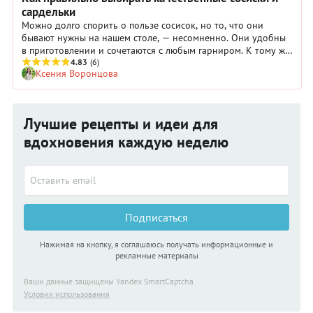
сардельки
Можно долго спорить о пользе сосисок, но то, что они
бывают нужны на нашем столе, — несомненно. Они удобны
в приготовлении и сочетаются с любым гарниром. К тому же
выбор сосисок так велик, что можно найти
4.83
(6)
Ксения Воронцова
даже «натуральные», без лишних добавок. Да, вкус и
плотность у них другие, но это уже другой вопрос. Сейчас
же попробуем научить вас, как выбрать
качественные сосиски и сардельки.
Лучшие рецепты и идеи для
вдохновения каждую неделю
Подписаться
Нажимая на кнопку, я соглашаюсь получать информационные и
рекламные материалы
Ваши данные защищены Yandex SmartCaptcha
Условия использования