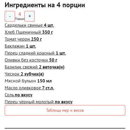
Ингредиенты на 4 порции
4
-
+
Порции
Сардельки свиные
4 шт.
Хлеб Пшеничный
350 г
Томат черри
250 г
Баклажан
1 шт.
Перец сладкий красный
1 шт.
Оливки без косточки
50 г
Базилик свежий
2 веточка(и)
Чеснок
2 зубчик(а)
Мясной бульон
150 мл
Масло оливковое
7 ст.л.
Соль
по вкусу
Перец чёрный молотый
по вкусу
Таблица мер и весов