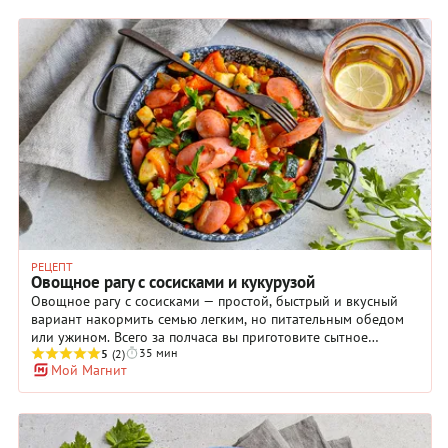
РЕЦЕПТ
Овощное рагу с сосисками и кукурузой
Овощное рагу с сосисками — простой, быстрый и вкусный
вариант накормить семью легким, но питательным обедом
или ужином. Всего за полчаса вы приготовите сытное
35 мин
ароматное блюдо, которое не нуждается ни в каких
5
(2)
Мой Магнит
дополнениях. Ну, разве что будет не лишним посыпать
готовое рагу свежей зеленью, например, петрушкой. И
добавить при подаче любимый свежий хлеб — его очень
вкусно будет макать в образовавшийся во время тушения
овощей соус. Что потребуется из продуктов: любые сосиски,