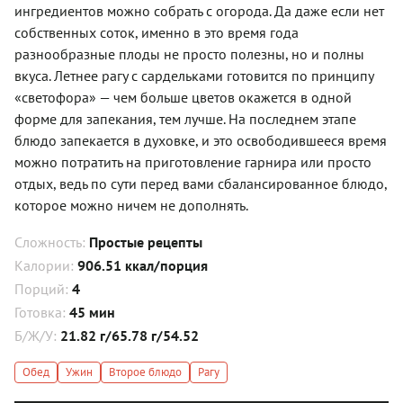
ингредиентов можно собрать с огорода. Да даже если нет
собственных соток, именно в это время года
разнообразные плоды не просто полезны, но и полны
вкуса. Летнее рагу с сардельками готовится по принципу
«светофора» — чем больше цветов окажется в одной
форме для запекания, тем лучше. На последнем этапе
блюдо запекается в духовке, и это освободившееся время
можно потратить на приготовление гарнира или просто
отдых, ведь по сути перед вами сбалансированное блюдо,
которое можно ничем не дополнять.
Сложность:
Простые рецепты
Калории:
906.51 ккал/порция
Порций:
4
Готовка:
45 мин
Б/Ж/У:
21.82 г/65.78 г/54.52
Обед
Ужин
Второе блюдо
Рагу