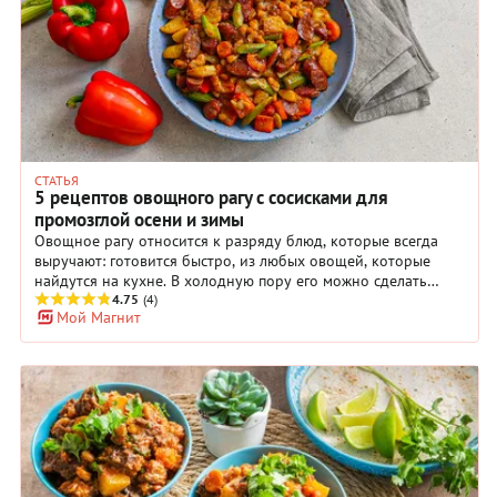
СТАТЬЯ
5 рецептов овощного рагу с сосисками для
промозглой осени и зимы
Овощное рагу относится к разряду блюд, которые всегда
выручают: готовится быстро, из любых овощей, которые
найдутся на кухне. В холодную пору его можно сделать
более питательным, если добавить к картошке, капусте или
4.75
(4)
Мой Магнит
кабачкам сосиски. Мясные полуфабрикаты отлично
сочетаются с самыми разными плодами и, что немаловажно,
их не нужно долго жарить или тушить, в отличие от мяса.
Как приготовить овощное рагу с сосисками в разных
вариантах и сочетаниях, расскажем в рецептах. Выбирайте
понравившийся, и сытный ужин для всей семьи будет готов
буквально через полчаса.