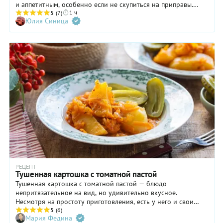
и аппетитным, особенно если не скупиться на приправы.
1 ч
Кроме чеснока, паприки и черного перца, заявленных в
5
(7)
Юлия Синица
нашем рецепте, вы можете добавить в картошку с фаршем
порошок карри или любимые сухие травы – орегано,
тимьян, базилик. Или использовать готовую смесь пряностей
для картофеля. Фарш берите любой – говяжий, свиной,
куриный или их смесь. Конечно, будет вкуснее, если вы
приготовите его сами из качественного мяса.
РЕЦЕПТ
Тушенная картошка с томатной пастой
Тушенная картошка с томатной пастой — блюдо
непритязательное на вид, но удивительно вкусное.
Несмотря на простоту приготовления, есть у него и свои
секреты, и в нашем рецепте тушенной картошки с томатной
5
(6)
Мария Федина
пастой мы их раскроем! Главный же, как нам кажется, в том,