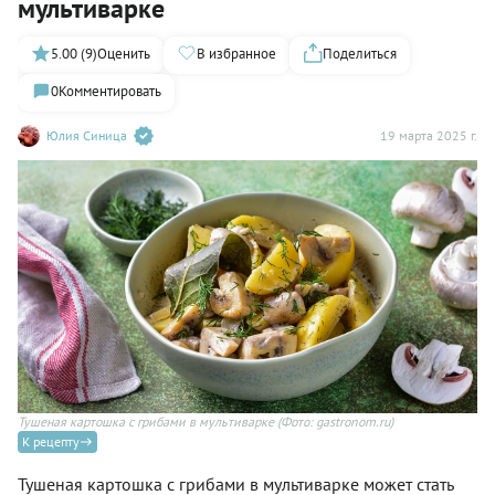
мультиварке
5.00 (9)
Оценить
В избранное
Поделиться
0
Комментировать
Юлия Синица
19 марта 2025 г.
Тушеная картошка с грибами в мультиварке
(Фото: gastronom.ru)
К рецепту
Тушеная картошка с грибами в мультиварке может стать