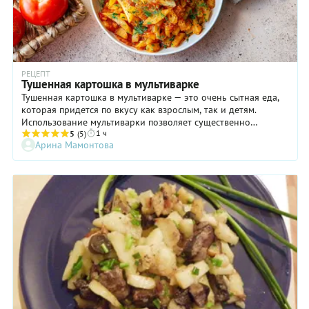
РЕЦЕПТ
Тушенная картошка в мультиварке
Тушенная картошка в мультиварке — это очень сытная еда,
которая придется по вкусу как взрослым, так и детям.
Использование мультиварки позволяет существенно
1 ч
сократить силы и время, потраченные на приготовление, но
5
(5)
Арина Мамонтова
при этом получить достойный результат. Консистенция
тушеной картошки напоминает густое рагу, которое при
этом получается не калорийным и очень питательным. Его
точно оценят люди, которые следят за своим весом. К тому
же в процессе вы можете отступить от рецепта и кроме
картофеля и лука добавить в чашу мультиварки другие
овощи, например, морковь, кабачки, тыкву или цветную
капусту. А если вы не представляете обеда без мясных
продуктов, то к картошке можно положить копченый бекон
или охотничьи колбаски, они придадут пикантный аромат и
вкус. Их нужно класть в начале приготовления вместе с
луком и чесноком.