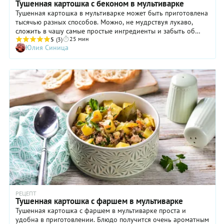
Тушенная картошка с беконом в мультиварке
Тушенная картошка в мультиварке может быть приготовлена
тысячью разных способов. Можно, не мудрствуя лукаво,
сложить в чашу самые простые ингредиенты и забыть об
25 мин
этом на час-другой, а можно, используя разные функции
5
(3)
Юлия Синица
мультиварки, сотворить что-то особенное. Мы решили
приготовить картошку со сливочным вкусом, ярким
ароматом чеснока и тимьяна и оттенком копченостей,
который даст жареный бекон. Бекон можно взять в длинных
ломтиках, а картофель практически любого сорта, как
молодой, так и «зрелый». В нашем рецепте используется
куриный бульон. Но в упрощенном варианте можно
растворить в кипятке сухой рассыпной бульон или кубик.
РЕЦЕПТ
Тушенная картошка с фаршем в мультиварке
Тушенная картошка с фаршем в мультиварке проста и
удобна в приготовлении. Блюдо получится очень ароматным