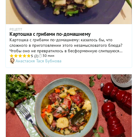
РЕЦЕПТ
Картошка с грибами по-домашнему
Картошка с грибами по-домашнему: казалось бы, что
сложного в приготовлении этого незамысловатого блюда?
Чтобы оно не превратилось в бесформенную слипшуюся
30 мин
массу, грибы и картошку мы пожарим по отдельности до
5
(2)
Анастасия Тася Бубнова
золотистой корочки, и только потом соединим. Грибы
можете использовать любые, какие нравятся, главное —
понять сам принцип приготовления. В нашем рецепте —
лесные, с мясистой структурой и глубоким насыщенным
ароматом. Они хоть и требуют более тщательной
предварительной обработки, но результат однозначно стоит
всех потраченных усилий.