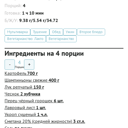
Порций:
4
Готовка:
1 ч 10 мин
Б/Ж/У:
9.38 г/5.54 г/34.72
Мультиварка
Тушение
Обед
Ужин
Второе блюдо
Вегетарианство: Лакто
Вегетарианство
Ингредиенты на 4 порции
4
-
+
Порции
Картофель
700 г
Шампиньоны свежие
400 г
Лук репчатый
150 г
Чеснок
2 зубчика
Перец чёрный горошек
6 шт.
Лавровый лист
1 шт.
Укроп сушеный
1 ч.л.
Сметана 20% (средней жирности)
3 ст.л.
Соль
по вкусу