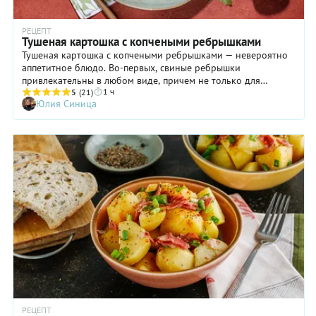
РЕЦЕПТ
Тушеная картошка с копчеными ребрышками
Тушеная картошка с копчеными ребрышками — невероятно
аппетитное блюдо. Во-первых, свиные ребрышки
привлекательны в любом виде, причем не только для
1 ч
мужчин, как принято считать. Гурманы обоих полов с
5
(21)
Юлия Синица
наслаждением будут расправляться с косточками,
покрытыми ароматным сочным мяском. И, разумеется, в
этом смысле «обычные» свиные ребра вряд ли могут
конкурировать с копчеными. Но, кстати, наш рецепт при
случае можно вполне применить к сырым ребрышками,
разве что варить их придётся подольше, плюс понадобится
больше соли и специй. Когда работаете с копчеными
ребрами, помните, что в них уже есть соль, так что
аккуратнее с досаливанием. Даже если соли в готовом
блюде окажется маловато, вы всегда сможете подсолить
картошку у себя в тарелке.
РЕЦЕПТ