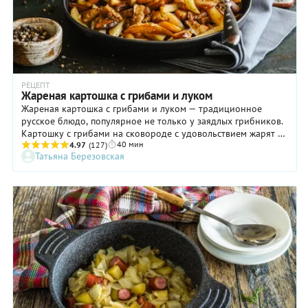
РЕЦЕПТ
Жареная картошка с грибами и луком
Жареная картошка с грибами и луком — традиционное
русское блюдо, популярное не только у заядлых грибников.
Картошку с грибами на сковороде с удовольствием жарят в
40 мин
любом деревенском доме и городской квартире, включают в
4.97
(127)
Татьяна Березовская
меню столичных ресторанов, готовят на дачах и в походах.
Картошка, жаренная с грибами и луком, давно перестала
быть сезонным блюдом. Сегодня в любом супермаркете, в
любое время года, можно купить свежие или замороженные
грибы, в том числе — грибное ассорти. Если вы оказались
перед выбором и не знаете, с какими грибами лучше жарить
картошку, советуем использовать белые.