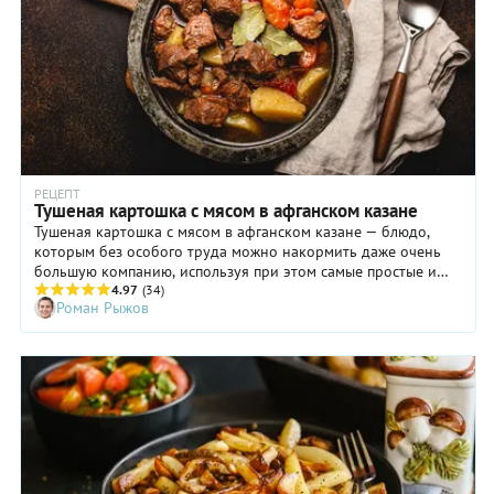
РЕЦЕПТ
Тушеная картошка с мясом в афганском казане
Тушеная картошка с мясом в афганском казане — блюдо,
которым без особого труда можно накормить даже очень
большую компанию, используя при этом самые простые и
бюджетные продукты. Принцип работы афганского казана
4.97
(34)
Роман Рыжов
тот же, что у скороварки — благодаря герметично закрытой
крышке, внутри образуется повышенное давление,
вследствие чего любое блюдо будет готово намного
быстрее. Например, с увеличением давления на 1 Бар время
тушения уменьшается в 3 раза, поэтому смело берите самые
жесткие куски говядины (лопатка, голяшка, зарез) и не
беспокойтесь, что они останутся жесткими. Обратите
внимание: приготовить мясо с картошкой в афганском
казане можно и без предварительного обжаривания
ингредиентов.