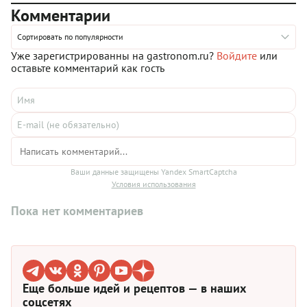
Комментарии
нашей подборке вы найдете 15 рецептов, с которыми
справится каждый.
Сортировать по популярности
Уже зарегистрированны на gastronom.ru?
Войдите
или
оставьте комментарий как гость
Ваши данные защищены Yandex SmartCaptcha
Условия использования
Пока нет комментариев
Еще больше идей и рецептов — в наших
соцсетях