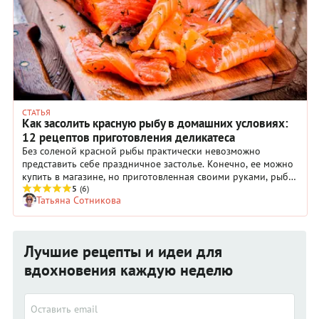
СТАТЬЯ
Как засолить красную рыбу в домашних условиях:
12 рецептов приготовления деликатеса
Без соленой красной рыбы практически невозможно
представить себе праздничное застолье. Конечно, ее можно
купить в магазине, но приготовленная своими руками, рыба
всегда кажется вкуснее. Выбирайте любой из 12
5
(6)
Татьяна Сотникова
проверенных рецептов и солите красную рыбу
самостоятельно в домашних условиях.
Лучшие рецепты и идеи для
вдохновения каждую неделю