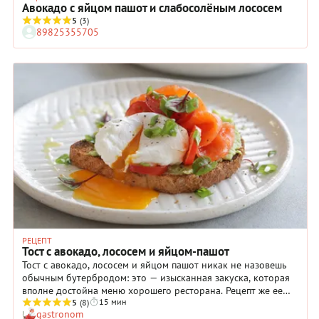
Авокадо с яйцом пашот и слабосолёным лососем
5
(3)
89825355705
РЕЦЕПТ
Тост с авокадо, лососем и яйцом-пашот
Тост с авокадо, лососем и яйцом пашот никак не назовешь
обычным бутербродом: это — изысканная закуска, которая
вполне достойна меню хорошего ресторана. Рецепт же ее
15 мин
довольно простой и понятный. Правда, приготовление яйца
5
(8)
gastronom
пашот может вызывать вопросы. Но если не торопиться и