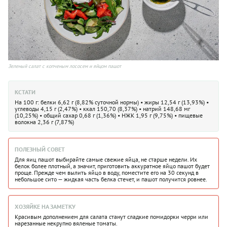
Зеленый салат с копченым лососем и яйцом пашот
КСТАТИ
На 100 г: белки 6,62 г (8,82% суточной нормы) • жиры 12,54 г (13,93%) •
углеводы 4,15 г (2,47%) • ккал 150,70 (8,37%) • натрий 148,68 мг
(10,25%) • общий сахар 0,68 г (1,36%) • НЖК 1,95 г (9,75%) • пищевые
волокна 2,36 г (7,87%)
ПОЛЕЗНЫЙ СОВЕТ
Для яиц пашот выбирайте самые свежие яйца, не старше недели. Их
белок более плотный, а значит, приготовить аккуратное яйцо пашот будет
проще. Прежде чем вылить яйцо в воду, поместите его на 30 секунд в
небольшое сито — жидкая часть белка стечет, и пашот получится ровнее.
ХОЗЯЙКЕ НА ЗАМЕТКУ
Красивым дополнением для салата станут сладкие помидорки черри или
нарезанные некрупно вяленые томаты.