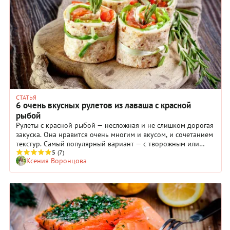
СТАТЬЯ
6 очень вкусных рулетов из лаваша с красной
рыбой
Рулеты с красной рыбой — несложная и не слишком дорогая
закуска. Она нравится очень многим и вкусом, и сочетанием
текстур. Самый популярный вариант — с творожным или
сливочным сыром, но мы предложим не только его. Вот
5
(7)
Ксения Воронцова
несколько интересных рецептов рулета из лаваша с красной
рыбой.