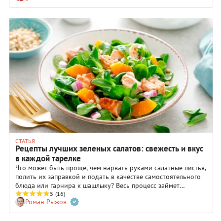
принять к сведению наши подробные комментарии, все
получится наилучшим образом. И тогда к завтраку, себе или
любимому человеку, вы сможете подать тост с авокадо,
лососем и яйцом пашот, чтобы сделать утро не просто
добрым, но и невыразимо прекрасным!
СТАТЬЯ
Рецепты лучших зеленых салатов: свежесть и вкус
в каждой тарелке
Что может быть проще, чем нарвать руками салатные листья,
полить их заправкой и подать в качестве самостоятельного
блюда или гарнира к шашлыку? Весь процесс займет
буквально несколько минут, а на выходе получится
5
(16)
Роман Рыжов
универсальное угощение даже для самой голодной
компании — ведь зеленый салат можно дополнять мясом,
яйцами, грибами, морепродуктами и многим другим. В