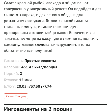
Салат с красной рыбой, авокадо и яйцом пашот —
совершенно универсальный рецепт. Он подойдет и для
сытного завтрака, и для легкого обеда, и для
романтического ужина. Готовится такой салат за
считанные минуты, и самое сложное здесь —
приноровиться готовить яйцо пашот. Впрочем, и эта
задачка, несмотря на кажущуюся сложность, под силу
каждому. Главное следовать инструкциям, и тогда
обязательно все получится!
Сложность:
Простые рецепты
Калории:
451.43 ккал/порция
Порций:
2
Готовка:
15 мин
Б/Ж/У:
20.05 г/37.38 г/7.74
Салат (блюдо)
Ингредиенты на 2 порции