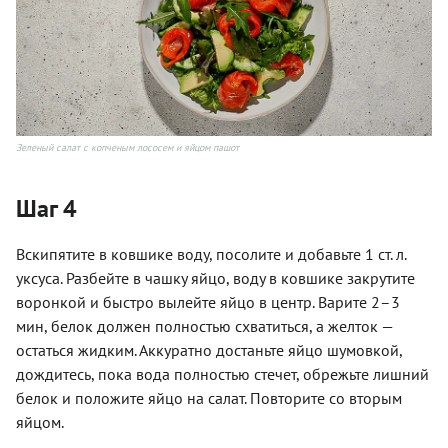
Зеленый салат с копченым лососем и яйцом пашот
Шаг 4
Вскипятите в ковшике воду, посолите и добавьте 1 ст. л.
уксуса. Разбейте в чашку яйцо, воду в ковшике закрутите
воронкой и быстро вылейте яйцо в центр. Варите 2–3
мин, белок должен полностью схватиться, а желток —
остаться жидким. Аккуратно достаньте яйцо шумовкой,
дождитесь, пока вода полностью стечет, обрежьте лишний
белок и положите яйцо на салат. Повторите со вторым
яйцом.