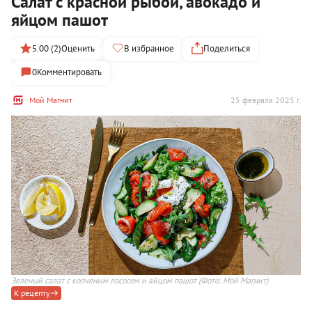
Салат с красной рыбой, авокадо и
яйцом пашот
5.00 (2)
Оценить
В избранное
Поделиться
0
Комментировать
Мой Магнит
25 февраля 2025 г.
Зеленый салат с копченым лососем и яйцом пашот
(Фото: Мой Магнит)
К рецепту