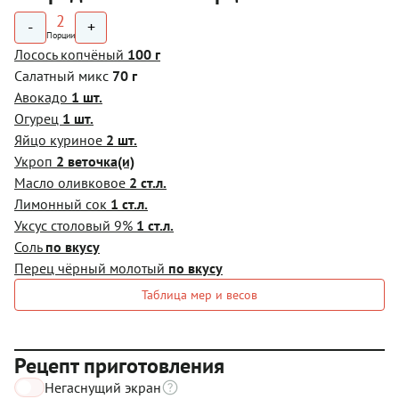
2
-
+
Порции
Лосось копчёный
100 г
Салатный микс
70 г
Авокадо
1 шт.
Огурец
1 шт.
Яйцо куриное
2 шт.
Укроп
2 веточка(и)
Масло оливковое
2 ст.л.
Лимонный сок
1 ст.л.
Уксус столовый 9%
1 ст.л.
Соль
по вкусу
Перец чёрный молотый
по вкусу
Таблица мер и весов
Рецепт приготовления
Негаснущий экран