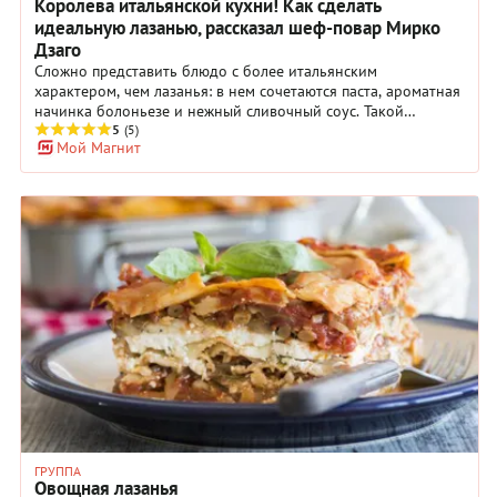
Королева итальянской кухни! Как сделать
идеальную лазанью, рассказал шеф-повар Мирко
Дзаго
Сложно представить блюдо с более итальянским
характером, чем лазанья: в нем сочетаются паста, ароматная
начинка болоньезе и нежный сливочный соус. Такой
кулинарный шедевр никого не оставит равнодушным.
5
(5)
Мой Магнит
Конечно, готовить лазанью весьма хлопотно, но если
соблюдать все правила, то результат точно того стоит.
ГРУППА
Овощная лазанья