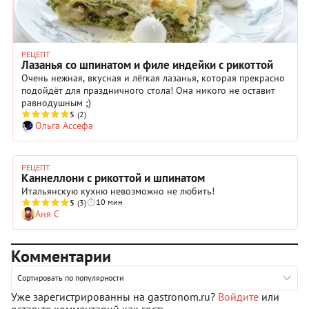
РЕЦЕПТ
Лазанья со шпинатом и филе индейки с рикоттой
Очень нежная, вкусная и лёгкая лазанья, которая прекрасно
подойдёт для праздничного стола! Она никого не оставит
равнодушным ;)
5
(2)
Ольга Ассефа
РЕЦЕПТ
Каннеллони с рикоттой и шпинатом
Итальянскую кухню невозможно не любить!
10 мин
5
(3)
Аня С
Комментарии
Сортировать по популярности
Уже зарегистрированны на gastronom.ru?
Войдите
или