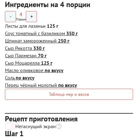
Ингредиенты на 4 порции
4
-
+
Порции
Листы для лазаньи
125 г
Соус томатный с базиликом
350 г
Шпинат замороженный
250 г
Сыр Рикотта
330 г
Сыр Пармезан
70 г
Сыр Моцарелла
125 г
Масло оливковое
по вкусу
Соль
по вкусу
Перец чёрный молотый
по вкусу
Таблица мер и весов
Рецепт приготовления
Негаснущий экран
Шаг 1