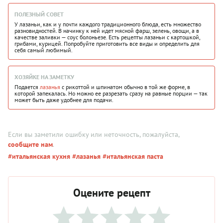
ПОЛЕЗНЫЙ СОВЕТ
У лазаньи, как и у почти каждого традиционного блюда, есть множество
разновидностей. В начинку к ней идет мясной фарш, зелень, овощи, а в
качестве заливки — соус болоньезе. Есть рецепты лазаньи с картошкой,
грибами, курицей. Попробуйте приготовить все виды и определить для
себя самый любимый.
ХОЗЯЙКЕ НА ЗАМЕТКУ
Подается
лазанья
с рикоттой и шпинатом обычно в той же форме, в
которой запекалась. Но можно ее разрезать сразу на равные порции — так
может быть даже удобнее для подачи.
Если вы заметили ошибку или неточность, пожалуйста,
сообщите нам
.
#итальянская кухня
#лазанья
#итальянская паста
Оцените рецепт