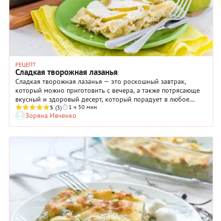
отправляем в духовку и в результате получаем вкуснейшую
низкокалорийную лазанью, которую без опасений можно
есть в любом количестве и в любое время суток! Приятного
аппетита!
РЕЦЕПТ
Сладкая творожная лазанья
Сладкая творожная лазанья — это роскошный завтрак,
который можно приготовить с вечера, а также потрясающе
вкусный и здоровый десерт, который порадует в любое
1 ч 30 мин
время дня. Особенно он порадует тех, кто с советского
5
(3)
Зоряна Ивченко
времени помнит завтрак из макарон со сладким творогом —
это было лучше вареников! Да и современным детям
творожная лазанья тоже непременно понравится. Чтобы
блюдо получилось особенно аппетитным, мы добавили в
рецепт фруктовую составляющую — яблоки, а творог
сдобрили жирными сливками и ванильным сахаром. Листы
лазаньи можете покупать любые — как гладкие, так и
гофрированные. Количество листов регулируйте по размеру
своей формы.