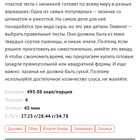
пластов теста с начинкой готовят по всему миру в разных
вариациях. Одна из самых популярных — лазанья со
шпинатом и рикоттой. На самом деле для нее
понадобятся три вида сыра, но это уже детали. Главное —
выбрать правильные листы. Они должны быть из муки
твердых сортов пшеницы, и никак иначе. Поэтому, если
решите приготовить их самостоятельно, имейте это ввиду.
А чтобы сэкономить время, мы предлагаем купить готовые
lasagne прямоугольной или квадратной формы. И еще
важно: лазанья не должна быть сухой. Поэтому
используйте достаточное количество соуса, не жалейте.
Калории:
495.08 ккал/порция
Порций:
4
Готовка:
45 мин
Б/Ж/У:
27.23 г/28.44 г/34.78
Духовка
Обед
Второе блюдо
Запеканка
Лазанья