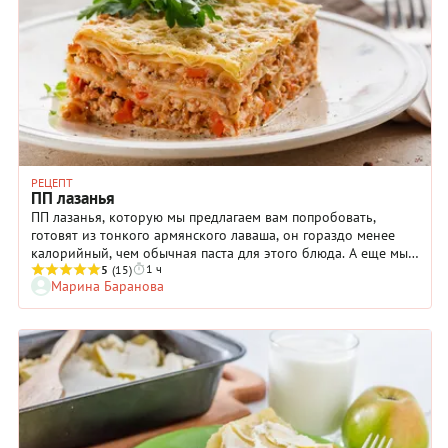
РЕЦЕПТ
ПП лазанья
ПП лазанья, которую мы предлагаем вам попробовать,
готовят из тонкого армянского лаваша, он гораздо менее
калорийный, чем обычная паста для этого блюда. А еще мы
1 ч
не будем использовать традиционный соус бешамель.
5
(15)
Марина Баранова
Строго говоря, мы вообще не будем использовать никакого
дополнительного соуса, а чтобы у нашей диетической
лазаньи был мягкий вкус, просто добавим в начинку
немного молока. Откажемся мы и от обжаривания
ингредиентов — все это снизит общую калорийность. Фарш
для такой вариации лазаньи можно взять совсем легкий
куриный или чуть более насыщенный — из мяса идейки, тут
уж выбирайте, что вам больше по вкусу. Подготавливаем все
ингредиенты, складываем в форму для запекания,