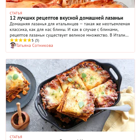
СТАТЬЯ
12 лучших рецептов вкусной домашней лазаньи
Домашняя лазанья для итальянцев — такая же неотъемлемая
классика, как для нас блины. И как в случае с блинами,
рецептов лазаньи существует великое множество. В Италии
ее готовят не только с мясом, но и с курицей, с колбасками,
5
(3)
Татьяна Сотникова
с рыбой и просто с овощами. Кроме того, современники
придумали «ленивые» версии этого блюда — простые,
быстрые, но при этом не менее вкусные. Попробуйте
приготовить лазанью по нашим рецептам и расскажите,
какой именно вам понравился больше всего.
СТАТЬЯ