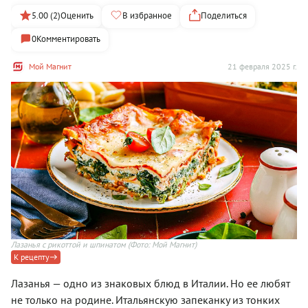
5.00 (2)
Оценить
В избранное
Поделиться
0
Комментировать
Мой Магнит
21 февраля 2025 г.
Лазанья с рикоттой и шпинатом
(Фото: Мой Магнит)
К рецепту
Лазанья — одно из знаковых блюд в Италии. Но ее любят
не только на родине. Итальянскую запеканку из тонких