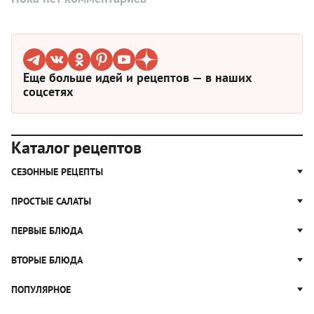
Еще больше идей и рецептов — в наших
соцсетях
Каталог рецептов
СЕЗОННЫЕ РЕЦЕПТЫ
Рецепты из капусты
ПРОСТЫЕ САЛАТЫ
Блюда с картошкой
Простые салаты
ПЕРВЫЕ БЛЮДА
Рецепты с грибами
Салат Оливье
Яблочные пироги
Щи
ВТОРЫЕ БЛЮДА
Салат Цезарь
Рецепты с клюквой
Борщ
Салат Нисуаз
Котлеты
ПОПУЛЯРНОЕ
Блюда из тыквы
Рассольник
Салат Мимоза
Плов