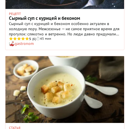
РЕЦЕПТ
Сырный суп с курицей и беконом
Сырный суп с курицей и беконом особенно актуален в
холодную пору. Межсезонье — не самое приятное время для
прогулок: слякотно и ветренно. Но люди давно придумали
45 мин
средство, чтобы не замерзнуть — согревающий суп. Отведав
5
(6)
gastronom
такого блюда, остаешься надолго сытым, а по телу
разливается приятное тепло. Секрет согревающего супа
кроется в ингредиентах. Ароматное пшеничное пиво,
хрустящий бекон, много расплавленного сыра и нежная
курочка — все это удивительным образом соединяется в
сытное и яркое по вкусу блюдо, рецептом которого мы
поделимся ниже.
СТАТЬЯ