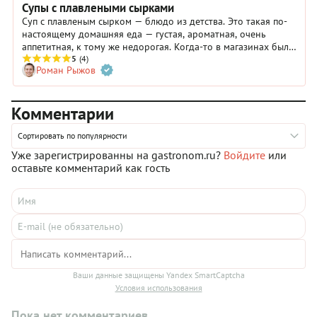
Супы с плавлеными сырками
Суп с плавленым сырком — блюдо из детства. Это такая по-
настоящему домашняя еда — густая, ароматная, очень
аппетитная, к тому же недорогая. Когда-то в магазинах были
только «Дружба» и «Карат». Сейчас совсем другое дело —
5
(4)
Роман Рыжов
десятки наименований и производителей, хоть с грибами,
хоть с беконом. Это открывает перед нами совершенно
новые перспективы.
Комментарии
Сортировать по популярности
Уже зарегистрированны на gastronom.ru?
Войдите
или
оставьте комментарий как гость
Ваши данные защищены Yandex SmartCaptcha
Условия использования
Пока нет комментариев