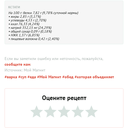
КСТАТИ
На 100 г: белки 7,82 г (9,78% суточной нормы)
• жиры 2,85 г (3,17%)
• углеводы 4,53 г (2,70%)
• ккал 76,33 (4,24%)
• натрий 352,15 мг (24,29%)
• общий сахар 0,09 г (0,18%)
• НЖК 1,37 г (6,85%)
• пищевые волокна 0,42 г (2,40%)
Если вы заметили ошибку или неточность, пожалуйста,
сообщите нам
.
Источник: Мой Магнит
#варка
#суп
#еда
#Мой Магнит
#обед
#которая объединяет
Оцените рецепт