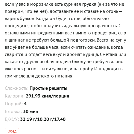
если у вас в морозилке есть куриная грудка (ни за что не
поверим, что ее нет), доставайте ее и ставьте на огонь —
варить бульон. Когда он будет готов, обязательно
процедите, чтобы получить идеальную прозрачность. С
остальными ингредиентами все намного проще: рис, сыр
и шпинат не требуют большой подготовки. Всего на суп у
вас уйдет не больше часа, если считать ожидание, когда
сварится и отдаст весь вкус и аромат курица. Сметана или
какая-то другая особая подача блюду не требуется: оно
уже прекрасно — и визуально, и на пробу. И подходит в
том числе для детского питания.
Сложность:
Простые рецепты
Калории:
291.93 ккал/порция
Порций:
4
Готовка:
30 мин
Б/Ж/У:
32.19 г/10.20 г/17.40
Обед