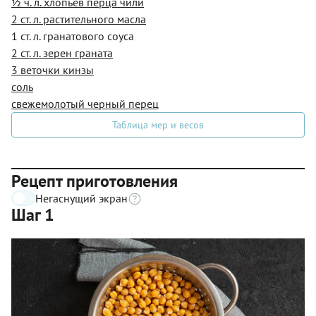
½ ч. л. хлопьев перца чили
2 ст. л. растительного масла
1 ст. л. гранатового соуса
2 ст. л. зерен граната
3 веточки кинзы
соль
свежемолотый черный перец
Таблица мер и весов
Рецепт приготовления
Негаснущий экран
Шаг 1