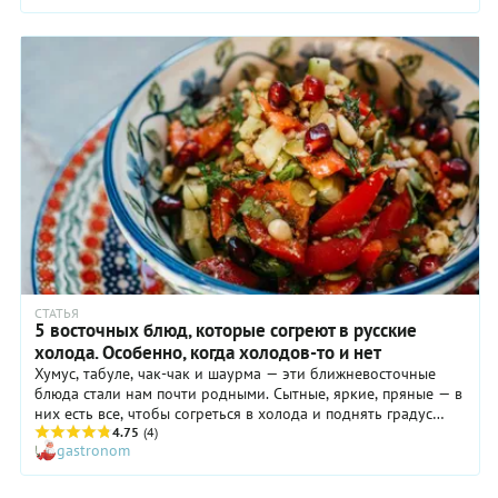
СТАТЬЯ
5 восточных блюд, которые согреют в русские
холода. Особенно, когда холодов-то и нет
Хумус, табуле, чак-чак и шаурма — эти ближневосточные
блюда стали нам почти родными. Сытные, яркие, пряные — в
них есть все, чтобы согреться в холода и поднять градус
настроения. И они не требуют ничего экзотического, разве
4.75
(4)
gastronom
что щепотку ароматных специй, которые есть на каждом
рынке.