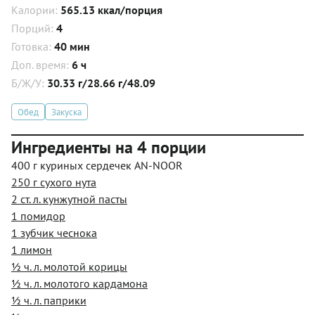
Калории:
565.13 ккал/порция
Порций:
4
Готовка:
40 мин
Доп. время:
6 ч
Б/Ж/У:
30.33 г/28.66 г/48.09
Обед
Закуска
Ингредиенты на 4 порции
400 г куриных сердечек AN-NOOR
250 г сухого нута
2 ст. л. кунжутной пасты
1 помидор
1 зубчик чеснока
1 лимон
½ ч. л. молотой корицы
½ ч. л. молотого кардамона
½ ч. л. паприки