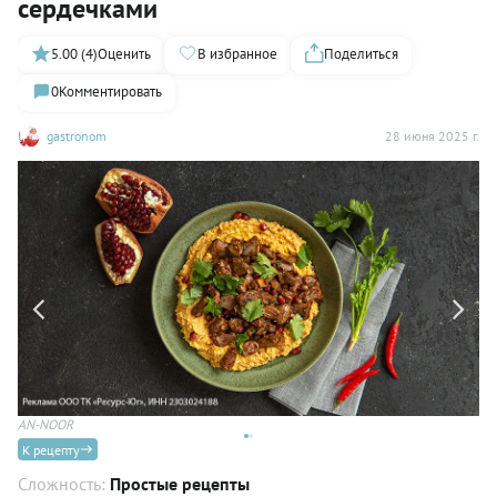
сердечками
5.00 (4)
Оценить
В избранное
Поделиться
0
Комментировать
gastronom
28 июня 2025 г.
AN-NOOR
AN
К рецепту
Сложность:
Простые рецепты