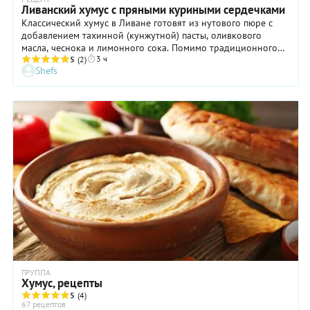
Ливанский хумус с пряными куриными сердечками
Классический хумус в Ливане готовят из нутового пюре с
добавлением тахинной (кунжутной) пасты, оливкового
масла, чеснока и лимонного сока. Помимо традиционного
3 ч
ливанского хумуса шеф ресторана 15/17 Bar&Grill готовит
5
(2)
Shefs
еще более пяти разных вариаций этой закуски – хумус с
чечевицей, шакшукой, баклажаном, шампиньонами, пряными
креветками и с обжаренным на огне кальмаром, рубленой
телятиной. А один из самых популярных - хумус с куриными
сердечками.
ГРУППА
Хумус, рецепты
5
(4)
67 рецептов