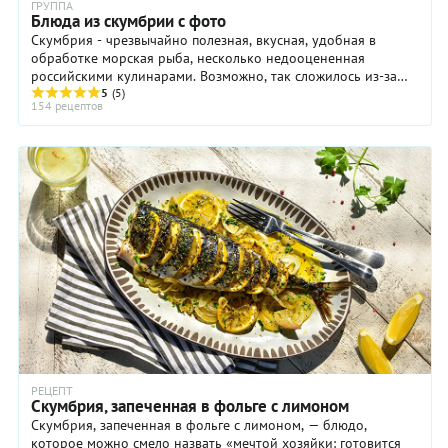
ГРУППА
Блюда из скумбрии с фото
Скумбрия - чрезвычайно полезная, вкусная, удобная в
обработке морская рыба, несколько недооцененная
российскими кулинарами. Возможно, так сложилось из-за
того, что практически невозможно купить ...
5
(5)
154 рецептов
РЕЦЕПТ
Скумбрия, запеченная в фольге с лимоном
Скумбрия, запеченная в фольге с лимоном, — блюдо,
которое можно смело назвать «мечтой хозяйки: готовится