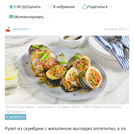
5.00 (6)
Оценить
В избранное
Поделиться
0
Комментировать
gastronom
16 июня 2025 г.
Рулет из скумбрии с желатином, заходник
(Фото: ООО «Издательский дом
«Гастроном»)
К рецепту
Рулет из скумбрии с желатином выглядит аппетитно, а по