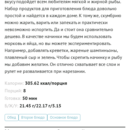
вкусу подойдет всем любителям мягкой и жирной рыбы.
Набор продуктов для приготовления блюда довольно
простой и найдется в каждом доме. К тому же, скумбрию
можно жарить, варить или запекать и практически
невозможно испортить. Да и стоит она сравнительно
дешево. В качестве начинки мы будем использовать
морковь и яйца, но вы можете экспериментировать.
Например, добавлять креветки, жареные шампиньоны,
плавленый сыр и зелень. Чтобы скрепить начинку и рыбу
мы добавим желатин. Он отлично схватывает все слои и
рулет не разваливается при нарезании.
Калории:
305.62 ккал/порция
Порций:
8
Готовка:
50 мин
Б/Ж/У:
21.45 г/22.17 г/5.15
Обед
Второе блюдо
Основное блюдо