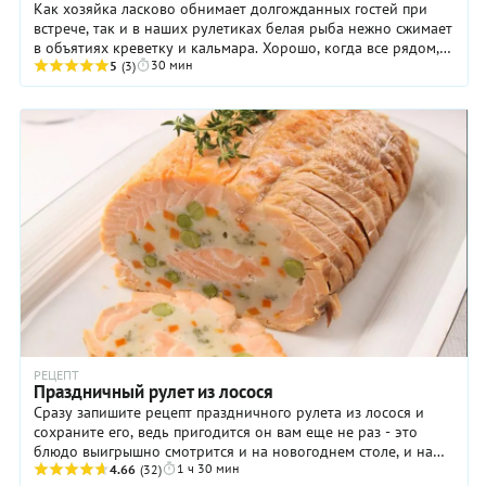
Как хозяйка ласково обнимает долгожданных гостей при
встрече, так и в наших рулетиках белая рыба нежно сжимает
в объятиях креветку и кальмара. Хорошо, когда все рядом,
30 мин
все вместе, под одной крышкой.
5
(3)
РЕЦЕПТ
Праздничный рулет из лосося
Сразу запишите рецепт праздничного рулета из лосося и
сохраните его, ведь пригодится он вам еще не раз - это
блюдо выигрышно смотрится и на новогоднем столе, и на
1 ч 30 мин
званом ужине в честь дня рождения, и ...
4.66
(32)