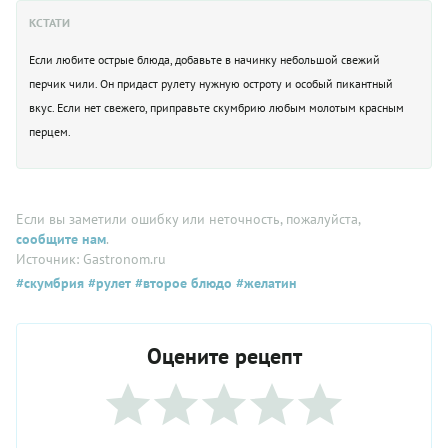
КСТАТИ
Если любите острые блюда, добавьте в начинку небольшой свежий
перчик чили. Он придаст рулету нужную остроту и особый пикантный
вкус. Если нет свежего, приправьте скумбрию любым молотым красным
перцем.
Если вы заметили ошибку или неточность, пожалуйста,
сообщите нам
.
Источник: Gastronom.ru
#скумбрия
#рулет
#второе блюдо
#желатин
Оцените рецепт