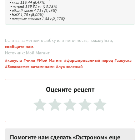
• ккал 116,44 (6,47%)
• натрий 199,81 мг (13,78%)
• общий сахар 4,73 г (9,46%)
• НЖК 1,20 г (6,00%)
• пищевые волокна 1,88 г (6,27%)
Если вы заметили ошибку или неточность, пожалуйста,
сообщите нам
.
Источник: Мой Магнит
#капуста
#чили
#Мой Магнит
#фаршированный перец
#закуска
#Запасаемся витаминами
#лук зеленый
Оцените рецепт
Помогите нам сделать «Гастроном» еще