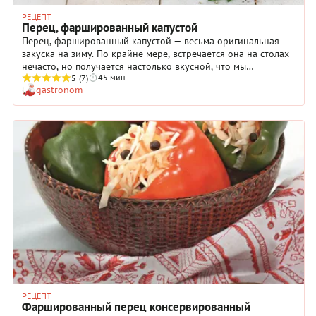
РЕЦЕПТ
Перец, фаршированный капустой
Перец, фаршированный капустой — весьма оригинальная
закуска на зиму. По крайне мере, встречается она на столах
нечасто, но получается настолько вкусной, что мы
45 мин
настоятельно рекомендуем сделать ее по нашему
5
(7)
gastronom
пошаговому рецепту. Перец, фаршированный капустой,
имеет яркий пряный вкус и очень аппетитный аромат.
Достигается это, во-первых, за счет начинки, в состав
которой входит не только капуста, но и морковь с луком и
чесноком. Во-вторых, благодаря пикантному маринаду с
кориандром и семенами горчицы. Даже если у вас нет
большого опыта в домашних заготовках, не переживайте — у
вас непременно всё получится.
РЕЦЕПТ
Фаршированный перец консервированный