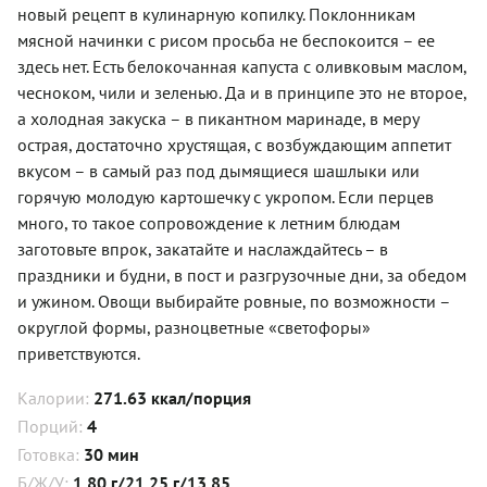
новый рецепт в кулинарную копилку. Поклонникам
мясной начинки с рисом просьба не беспокоится – ее
здесь нет. Есть белокочанная капуста с оливковым маслом,
чесноком, чили и зеленью. Да и в принципе это не второе,
а холодная закуска – в пикантном маринаде, в меру
острая, достаточно хрустящая, с возбуждающим аппетит
вкусом – в самый раз под дымящиеся шашлыки или
горячую молодую картошечку с укропом. Если перцев
много, то такое сопровождение к летним блюдам
заготовьте впрок, закатайте и наслаждайтесь – в
праздники и будни, в пост и разгрузочные дни, за обедом
и ужином. Овощи выбирайте ровные, по возможности –
округлой формы, разноцветные «светофоры»
приветствуются.
Калории:
271.63 ккал/порция
Порций:
4
Готовка:
30 мин
Б/Ж/У:
1.80 г/21.25 г/13.85