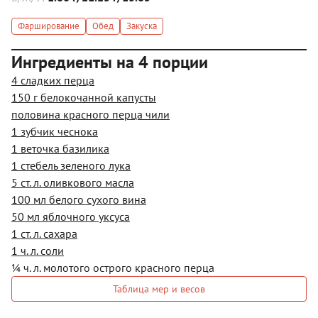
Фарширование
Обед
Закуска
Ингредиенты на 4 порции
4 сладких перца
150 г белокочанной капусты
половина красного перца чили
1 зубчик чеснока
1 веточка базилика
1 стебель зеленого лука
5 ст. л. оливкового масла
100 мл белого сухого вина
50 мл яблочного уксуса
1 ст. л. сахара
1 ч. л. соли
¼ ч. л. молотого острого красного перца
Таблица мер и весов