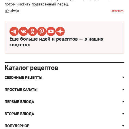
потом чистить подваренный перец.
0
0
Ответить
Еще больше идей и рецептов — в наших
соцсетях
Каталог рецептов
СЕЗОННЫЕ РЕЦЕПТЫ
Рецепты из капусты
ПРОСТЫЕ САЛАТЫ
Блюда с картошкой
Простые салаты
ПЕРВЫЕ БЛЮДА
Рецепты с грибами
Салат Оливье
Яблочные пироги
Щи
ВТОРЫЕ БЛЮДА
Салат Цезарь
Рецепты с клюквой
Борщ
Салат Нисуаз
Котлеты
ПОПУЛЯРНОЕ
Блюда из тыквы
Рассольник