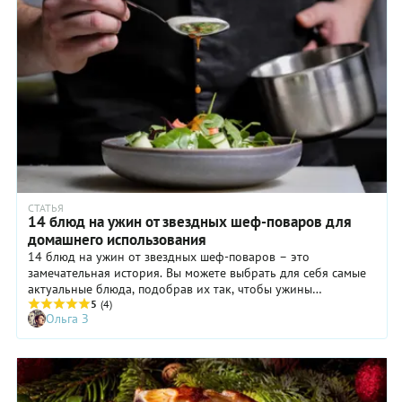
подружиться с различными кухонными гаджетами. Звучит
сложно, но на практике все проще простого.
СТАТЬЯ
14 блюд на ужин от звездных шеф-поваров для
домашнего использования
14 блюд на ужин от звездных шеф-поваров – это
замечательная история. Вы можете выбрать для себя самые
актуальные блюда, подобрав их так, чтобы ужины
оставались бюджетными и состояли из доступных в обычных
5
(4)
Ольга З
супермаркетах продуктов. Совершенно нечаянно эта
подборка стала настоящим гимном сладкой молотой
паприке (обычной и копченой). Ну и курицу на ужин
знаменитые шеф-повара жалуют, демонстрируя, сколько
разных блюд можно из нее приготовить.