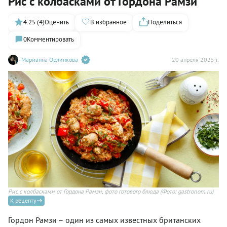
Рис с колбасками от Гордона Рамзи
4.25 (4)
Оценить
В избранное
Поделиться
0
Комментировать
Марианна Орлинкова
20 апреля 2025 г.
Рис с колбасками от Гордона Рамзи, фото готового блюда
(Фото: gastronom.ru)
К рецепту
Гордон Рамзи – один из самых известных британских