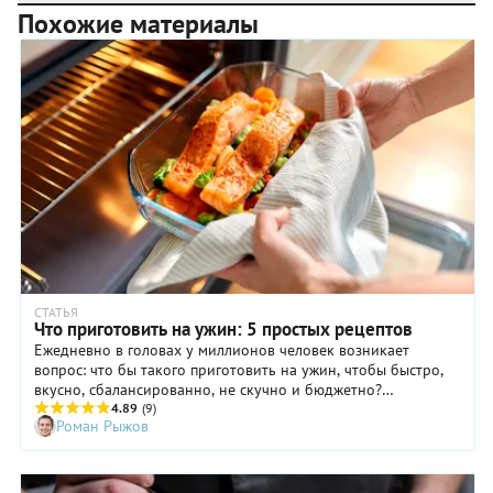
Похожие материалы
СТАТЬЯ
Что приготовить на ужин: 5 простых рецептов
Ежедневно в головах у миллионов человек возникает
вопрос: что бы такого приготовить на ужин, чтобы быстро,
вкусно, сбалансированно, не скучно и бюджетно?
Согласитесь, после особенно трудного рабочего дня не
4.89
(9)
Роман Рыжов
очень-то тянет на кулинарные подвиги, а заказывать пиццу
пять вечеров в неделю тоже не вариант. Выход есть: нужно
подбирать быстро готовящиеся продукты, использовать
экономящие время кулинарные техники и уловки и