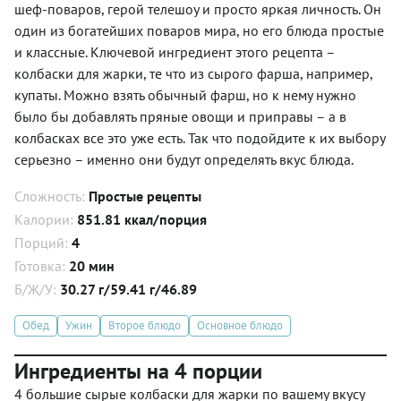
шеф-поваров, герой телешоу и просто яркая личность. Он
один из богатейших поваров мира, но его блюда простые
и классные. Ключевой ингредиент этого рецепта –
колбаски для жарки, те что из сырого фарша, например,
купаты. Можно взять обычный фарш, но к нему нужно
было бы добавлять пряные овощи и приправы – а в
колбасках все это уже есть. Так что подойдите к их выбору
серьезно – именно они будут определять вкус блюда.
Сложность:
Простые рецепты
Калории:
851.81 ккал/порция
Порций:
4
Готовка:
20 мин
Б/Ж/У:
30.27 г/59.41 г/46.89
Обед
Ужин
Второе блюдо
Основное блюдо
Ингредиенты на 4 порции
4 большие сырые колбаски для жарки по вашему вкусу