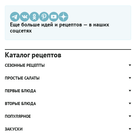
Еще больше идей и рецептов — в наших
соцсетях
Каталог рецептов
СЕЗОННЫЕ РЕЦЕПТЫ
Рецепты из капусты
ПРОСТЫЕ САЛАТЫ
Блюда с картошкой
Простые салаты
ПЕРВЫЕ БЛЮДА
Рецепты с грибами
Салат Оливье
Яблочные пироги
Щи
ВТОРЫЕ БЛЮДА
Салат Цезарь
Рецепты с клюквой
Борщ
Салат Нисуаз
Котлеты
ПОПУЛЯРНОЕ
Блюда из тыквы
Рассольник
Салат Мимоза
Плов
Гороховый суп
Пицца
ЗАКУСКИ
Крабовый салат
Пельмени
Суп солянка
Сырники