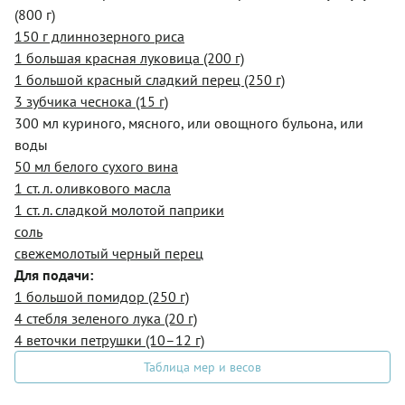
(800 г)
150 г длиннозерного риса
1 большая красная луковица (200 г)
1 большой красный сладкий перец (250 г)
3 зубчика чеснока (15 г)
300 мл куриного, мясного, или овощного бульона, или
воды
50 мл белого сухого вина
1 ст. л. оливкового масла
1 ст. л. сладкой молотой паприки
соль
свежемолотый черный перец
Для подачи:
1 большой помидор (250 г)
4 стебля зеленого лука (20 г)
4 веточки петрушки (10–12 г)
Таблица мер и весов