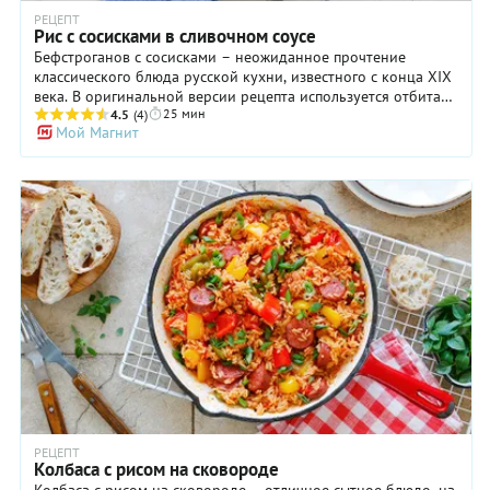
РЕЦЕПТ
Рис с сосисками в сливочном соусе
Бефстроганов с сосисками – неожиданное прочтение
классического блюда русской кухни, известного с конца XIX
века. В оригинальной версии рецепта используется отбитая
25 мин
и тонко нарезанная говядина, которую необходимо быстро
4.5
(4)
Мой Магнит
обжарить, а затем томить в соусе из сметаны и томатной
пасты. Традиционно говядина в соусе "по-строгановски"
подается с картофелем, жареным во фритюре, или (более
поздняя версия) картофельным пюре. Мы же предлагаем вам
попробовать приготовить это блюдо с сосисками или
колбасками и соусом из сметаны с шампиньонами. К
сметане, в соответствии с классическим рецептом, можно
добавить столовую ложку томатной пасты или дижонской
горчицы для более насыщенного вкуса.
РЕЦЕПТ
Колбаса с рисом на сковороде
Колбаса с рисом на сковороде – отличное сытное блюдо, на