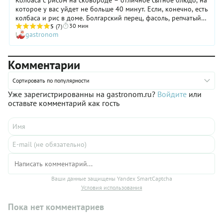
которое у вас уйдет не больше 40 минут. Если, конечно, есть
колбаса и рис в доме. Болгарский перец, фасоль, репчатый
30 мин
лук – все добавляется по вкусу и желанию. Так же, как
5
(7)
gastronom
острый перец. Сыр добавит блюду кремовости. Хотите еще
быстрее? Используйте вчерашний готовый рис. Да, и так
можно!
Комментарии
Сортировать по популярности
Уже зарегистрированны на gastronom.ru?
Войдите
или
оставьте комментарий как гость
Ваши данные защищены Yandex SmartCaptcha
Условия использования
Пока нет комментариев