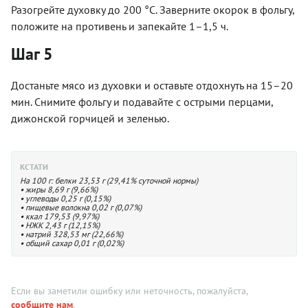
Разогрейте духовку до 200 °С. Заверните окорок в фольгу,
положите на противень и запекайте 1–1,5 ч.
Шаг 5
Достаньте мясо из духовки и оставьте отдохнуть на 15–20
мин. Снимите фольгу и подавайте с острыми перцами,
дижонской горчицей и зеленью.
КСТАТИ
На 100 г: белки 23,53 г (29,41% суточной нормы)
• жиры 8,69 г (9,66%)
• углеводы 0,25 г (0,15%)
• пищевые волокна 0,02 г (0,07%)
• ккал 179,53 (9,97%)
• НЖК 2,43 г (12,15%)
• натрий 328,53 мг (22,66%)
• общий сахар 0,01 г (0,02%)
Если вы заметили ошибку или неточность, пожалуйста,
сообщите нам
.