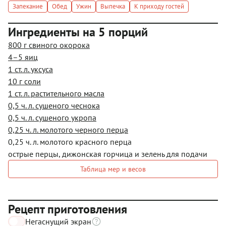
Запекание
Обед
Ужин
Выпечка
К приходу гостей
Ингредиенты на 5 порций
800 г свиного окорока
4–5 яиц
1 ст. л. уксуса
10 г соли
1 ст. л. растительного масла
0,5 ч. л. сушеного чеснока
0,5 ч. л. сушеного укропа
0,25 ч. л. молотого черного перца
0,25 ч. л. молотого красного перца
острые перцы, дижонская горчица и зелень для подачи
Таблица мер и весов
Рецепт приготовления
Негаснущий экран