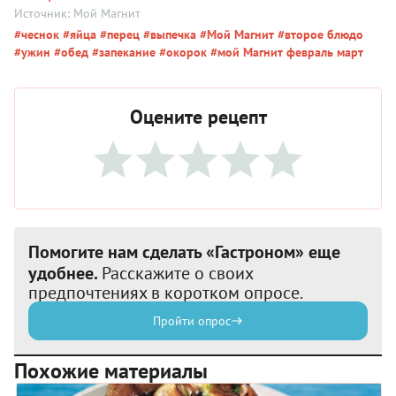
Источник: Мой Магнит
#чеснок
#яйца
#перец
#выпечка
#Мой Магнит
#второе блюдо
#ужин
#обед
#запекание
#окорок
#мой Магнит февраль март
Оцените рецепт
Помогите нам сделать «Гастроном» еще
удобнее.
Расскажите о своих
предпочтениях в коротком опросе.
Пройти опрос
Похожие материалы