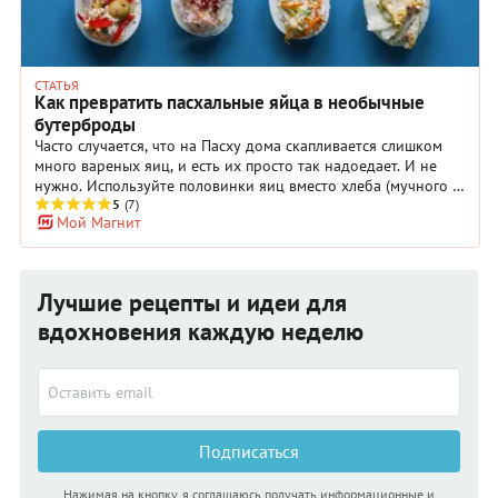
СТАТЬЯ
Как превратить пасхальные яйца в необычные
бутерброды
Часто случается, что на Пасху дома скапливается слишком
много вареных яиц, и есть их просто так надоедает. И не
нужно. Используйте половинки яиц вместо хлеба (мучного в
праздники у вас и так будет достаточно) для создания
5
(7)
Мой Магнит
альтернативных бутербродов. Такие разнообразные закуски
очень симпатично будут смотреться на праздничном столе.
Лучшие рецепты и идеи для
вдохновения каждую неделю
Подписаться
Нажимая на кнопку, я соглашаюсь получать информационные и