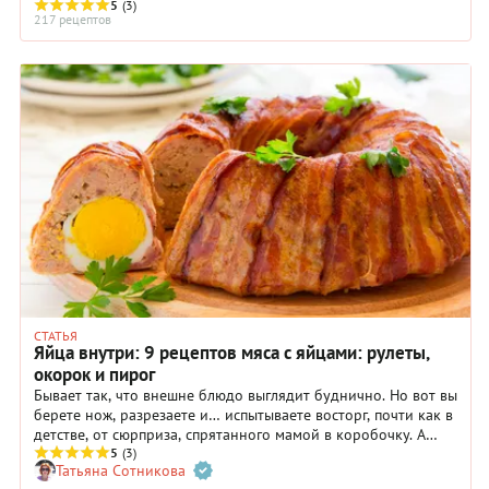
5
(3)
217 рецептов
СТАТЬЯ
Яйца внутри: 9 рецептов мяса с яйцами: рулеты,
окорок и пирог
Бывает так, что внешне блюдо выглядит буднично. Но вот вы
берете нож, разрезаете и… испытываете восторг, почти как в
детстве, от сюрприза, спрятанного мамой в коробочку. А
всего-то в котлету или в запеканку добавили сваренные
5
(3)
Татьяна Сотникова
вкрутую яйца, которые меняют и суть блюда, и впечатления