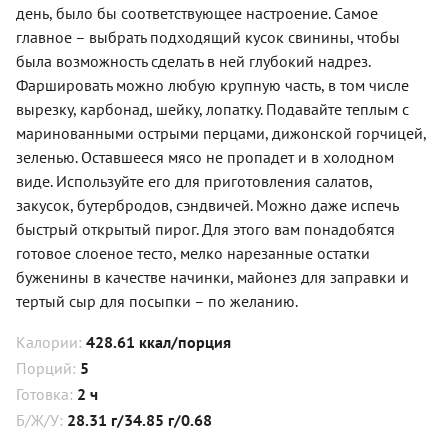
день, было бы соответствующее настроение. Самое
главное – выбрать подходящий кусок свинины, чтобы
была возможность сделать в ней глубокий надрез.
Фаршировать можно любую крупную часть, в том числе
вырезку, карбонад, шейку, лопатку. Подавайте теплым с
маринованными острыми перцами, дижонской горчицей,
зеленью. Оставшееся мясо не пропадет и в холодном
виде. Используйте его для приготовления салатов,
закусок, бутербродов, сэндвичей. Можно даже испечь
быстрый открытый пирог. Для этого вам понадобятся
готовое слоеное тесто, мелко нарезанные остатки
буженины в качестве начинки, майонез для заправки и
тертый сыр для посыпки – по желанию.
Калории:
428.61 ккал/порция
Порций:
5
Готовка:
2 ч
Б/Ж/У:
28.31 г/34.85 г/0.68