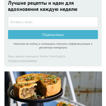
Лучшие рецепты и идеи для
нарезанное на пласты — лучше сразу, пока они еще
замерзшие — разделить их. Подробный пошаговый рецепт
вдохновения каждую неделю
пирога с куриным фаршем в духовке из слоеного теста ждет
вас ниже.
Подписаться
Нажимая на кнопку, я соглашаюсь получать информационные и
рекламные материалы
Ваши данные защищены Yandex SmartCaptcha
Условия использования