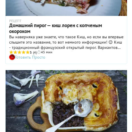
РЕЦЕПТ
Домашний пирог — киш лорен с копченым
окороком
Вы наверняка уже знаете, что такое Киш, но если вы впервые
слышите это название, то вот немного информации! 😉 Киш
- традиционный французский открытый пирог. Вариантов
45 мин
приготовления Киша достаточно много, особенность
5
(4)
Готовить Просто
заключается в подготовке основания из песочного теста и
заливкой из смеси яиц, сливок/молока и сыра. А вот и один
из вариантов домашнего Киша.❤