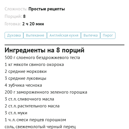
Сложность:
Простые рецепты
Порций:
8
Готовка:
2 ч 20 мин
Духовка
Выпекание
Английская кухня
Выпечка
Пирог
Ингредиенты на 8 порций
500 г слоеного бездрожжевого теста
1 кг мякоти свиного окорока
2 средние морковки
3 средние луковицы
4 зубчика чеснока
200 г замороженного зеленого горошка
3 ст. л. сливочного масла
2 ст. л. растительного масла
3 ст. л. муки
1 ч. л. смеси перцев горошком
соль, свежемолотый черный перец