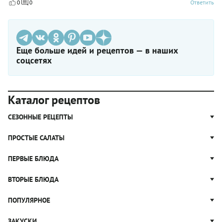
0
0
Ответить
Еще больше идей и рецептов — в наших
соцсетях
Каталог рецептов
СЕЗОННЫЕ РЕЦЕПТЫ
Рецепты из капусты
ПРОСТЫЕ САЛАТЫ
Блюда с картошкой
Простые салаты
ПЕРВЫЕ БЛЮДА
Рецепты с грибами
Салат Оливье
Яблочные пироги
Щи
ВТОРЫЕ БЛЮДА
Салат Цезарь
Рецепты с клюквой
Борщ
Салат Нисуаз
Котлеты
ПОПУЛЯРНОЕ
Блюда из тыквы
Рассольник
Салат Мимоза
Плов
Гороховый суп
Пицца
ЗАКУСКИ