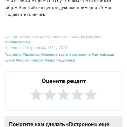
см и выложите прямо на соус. Смажьте тесто взбитым
яйцом. Запекайте в центре духовки примерно 25 мин.
Подавайте горячим.
Если вы заметили ошибку или неточность, пожалуйста,
сообщите нам
.
Источник: "Гастрономъ"
, №11
, 2021
#свинина
#выпечка
#слоеное тесто
#выпекание
#английская
кухня
#пирог с мясом
#пирог
#духовка
Оцените рецепт
Помогите нам сделать «Гастроном» еще