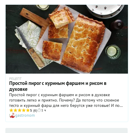
РЕЦЕПТ
Простой пирог с куриным фаршем и рисом в
духовке
Простой пирог с куриным фаршем и рисом в духовке
готовить легко и приятно. Почему? Да потому что слоеное
тесто и куриный фарш для него берутся уже готовые! И по
1 ч
сути единственное, что нужно сделать для правильного
5
(6)
gastronom
вкуса выпечки — это заранее вынуть тесто из морозильника,
чтобы оно не только разморозилось, но и успело
расстояться (подняться). Тесто размораживается довольно
быстро, но если оно у вас не свернутое в рулет, а