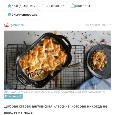
5.00 (4)
Оценить
В избранное
Поделиться
1
Комментировать
gastronom
16 декабря 2025 г.
Британский пирог с окороком
(Фото: ООО «Издательский дом «Гастроном»)
К рецепту
Добрая старая английская классика, которая никогда не
выйдет из моды.