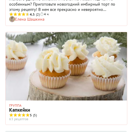
особенным? Приготовьте новогодний имбирный торт по
этому рецепту! В нем все прекрасно и невероятно
4 ч
гармонично: и ароматные коржи на патоке, и изысканный
4.5
(2)
Елена Шашкина
крем с соленой карамелью, и сказочный декор из настоящих
пряников. Приготовление такого торта дело, конечно,
небыстрое и не слишком простое, но вы ни разу не
пожалеете ни времени, ни затраченных усилий. Кстати, если
захотите, придумайте свой собственный вариант декора
готового десерта. Подойдут шоколадная стружка,
миндальные лепестки, цитрусовые, а также готовые
кондитерские посыпки и глазурь (для пряников).
ГРУППА
Капкейки
5
(5)
63 рецептов