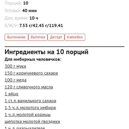
Порций:
10
Готовка:
40 мин
Доп. время:
10 ч
Б/Ж/У:
7.53 г/42.45 г/119.41
Выпекание
Выпечка
Десерт
Капкейки
Ингредиенты на 10 порций
Для имбирных человечков:
300 г муки
150 г коричневого сахара
100 г меда
120 г сливочного масла
1 яйцо
1 ст. л. ванильного сахара
1,5 ч. л. молотого имбиря
1 ч. л. молотой корицы
щепотка молотой гвоздики
1 ч. л. разрыхлителя