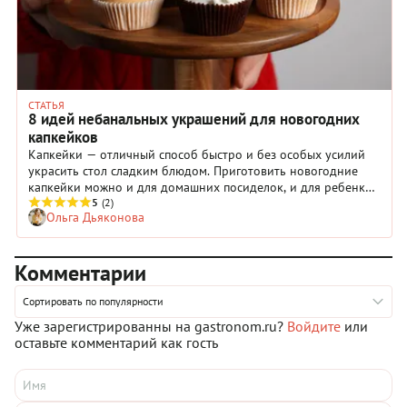
СТАТЬЯ
8 идей небанальных украшений для новогодних
капкейков
Капкейки — отличный способ быстро и без особых усилий
украсить стол сладким блюдом. Приготовить новогодние
капкейки можно и для домашних посиделок, и для ребенка
в детский сад на утренник, и даже в подарок семье и
5
(2)
Ольга Дьяконова
друзьям. Для их украшения вам пригодится кондитерский
мешок или шприц, а для особо креативных идей — мастика.
Комментарии
Сортировать по популярности
Уже зарегистрированны на gastronom.ru?
Войдите
или
оставьте комментарий как гость