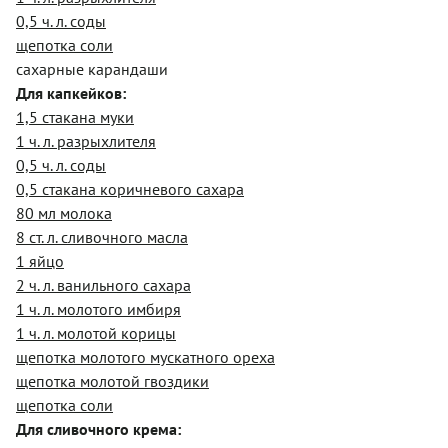
0,5 ч. л. соды
щепотка соли
сахарные карандаши
Для капкейков:
1,5 стакана муки
1 ч. л. разрыхлителя
0,5 ч. л. соды
0,5 стакана коричневого сахара
80 мл молока
8 ст. л. сливочного масла
1 яйцо
2 ч. л. ванильного сахара
1 ч. л. молотого имбиря
1 ч. л. молотой корицы
щепотка молотого мускатного ореха
щепотка молотой гвоздики
щепотка соли
Для сливочного крема: