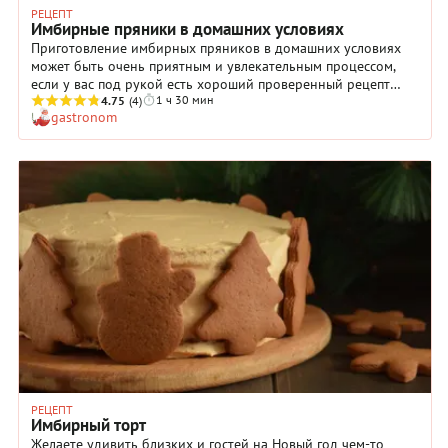
РЕЦЕПТ
Имбирные пряники в домашних условиях
Приготовление имбирных пряников в домашних условиях
может быть очень приятным и увлекательным процессом,
если у вас под рукой есть хороший проверенный рецепт
1 ч 30 мин
теста. Принимайте: мы готовы с радостью поделиться
4.75
(4)
gastronom
именно таким! Хотите — ешьте пряники просто для
удовольствия, хотите — дарите их друзьям по поводу и без,
а хотите — украшайте им новогоднюю елку. Умудренные
кулинарным опытом хозяйки сооружают из имбирного теста
заснеженные сладкие домики или рождественские
календари, которые поражают воображение своей
затейливостью. Если же вам до таких вершин еще очень
далеко, просто приготовьте пряники по нашему рецепту:
получится очень красиво и вкусно!
РЕЦЕПТ
Имбирный торт
Желаете удивить близких и гостей на Новый год чем-то