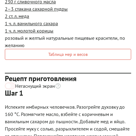
230 г сливочного масла
2–3 стакана сахарной пудры
2 ст. л. меда
1 ч. л. ванильного сахара
1 ч. л. молотой корицы
розовый и желтый натуральные пищевые красители, по
желанию
Таблица мер и весов
Рецепт приготовления
Негаснущий экран
Шаг 1
Испеките имбирных человечков. Разогрейте духовку до
160 °С. Размягчите масло, взбейте с коричневым и
ванильным сахаром до пышности. Добавьте мед и яйцо.
Просейте муку с солью, разрыхлителем и содой, смешайте
со специями. Перемешайте масляную массу с мучной,