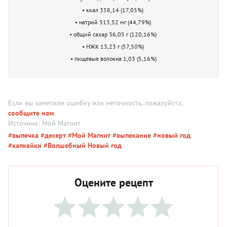
• ккал 358,14 (17,05%)
• натрий 313,52 мг (44,79%)
• общий сахар 36,05 г (120,16%)
• НЖК 13,23 г (57,50%)
• пищевые волокна 1,03 (5,16%)
Если вы заметили ошибку или неточность, пожалуйста,
сообщите нам
.
Источник: Мой Магнит
#выпечка
#десерт
#Мой Магнит
#выпекание
#новый год
#капкейки
#Волшебный Новый год
Оцените рецепт