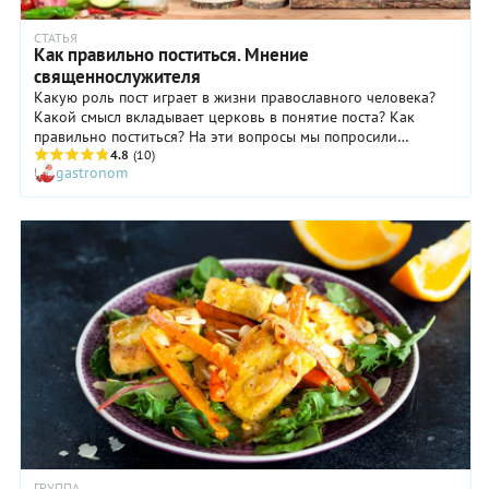
СТАТЬЯ
Как правильно поститься. Мнение
священнослужителя
Какую роль пост играет в жизни православного человека?
Какой смысл вкладывает церковь в понятие поста? Как
правильно поститься? На эти вопросы мы попросили
ответить священника храма иконы Божьей Матери
4.8
(10)
gastronom
Живоносный источник в Царицыне Михаила Потокина.
ГРУППА