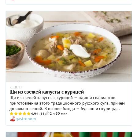
считает, что суп должен обеспечивать чувство насыщения,
мы добавили картофель и немного вешенок (последние в
сезон грибов вы вполне можете заменить свежесобранными
лесными). И не забудьте добавить в щи из молодой капусты
перед подачей мелко нарезанную зелень: укроп, петрушку,
зеленый лук. Так будет еще вкуснее!
РЕЦЕПТ
Щи из свежей капусты с курицей
Щи из свежей капусты с курицей — один из вариантов
приготовления этого традиционного русского супа, причем
довольно легкий. В основе блюда — бульон из курицы,
2 ч 30 мин
который отлично согревает и даже способствует улучшению
4.91
(11)
gastronom
состояния при лихорадке или кашле. По крайней мере так
считали наши бабушки, да и многие современные врачи не
спешат с ними спорить. Кроме того, для приготовления этих
щей не используется «зажарка» на масле: все овощи варятся