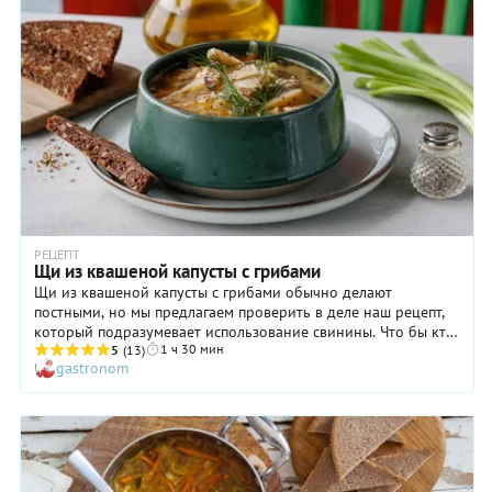
в бульоне. Да и сама по себе куриная мякоть — то самое
белое мясо — значительно полезнее для организма, нежели
свинина или говядина. Поэтому щи из свежей капусты с
курицей вполне могут быть рекомендованы для питания
детей старше года, для питания пожилых людей или
ослабленных после болезни. В общем, этот прекрасный
супчик подходит практически всем!
РЕЦЕПТ
Щи из квашеной капусты с грибами
Щи из квашеной капусты с грибами обычно делают
постными, но мы предлагаем проверить в деле наш рецепт,
который подразумевает использование свинины. Что бы кто
1 ч 30 мин
ни говорил, мясной бульон придает любому супу особую
5
(13)
gastronom
насыщенность! Грибы же в данном случае отвечают за
аромат и дополнительные вкусовые оттенки, в результате
чего блюдо получается просто необыкновенно аппетитным.
Чтобы суп стал более густым и «бархатистым», в самом
конце варки мы добавляем в него муку, разведенную
рассолом. А чтобы довести щи из квашеной капусты с
грибами до полного совершенства, подайте их, дополнив