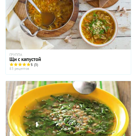
душистой свежей зеленью и, непременно, густой жирной
сметаной!
ГРУППА
Щи с капустой
5
(3)
83 рецептов