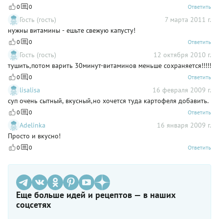
0
0
Ответить
Гость (гость)
7 марта 2011 г.
нужны витамины - ешьте свежую капусту!
0
0
Ответить
Гость (гость)
12 октября 2010 г.
тушить,потом варить 30минут-витаминов меньше сохраняется!!!!!
0
0
Ответить
lisalisa
16 февраля 2009 г.
суп очень сытный, вкусный,но хочется туда картофеля добавить.
0
0
Ответить
Adelinka
16 января 2009 г.
Просто и вкусно!
0
0
Ответить
Еще больше идей и рецептов — в наших
соцсетях