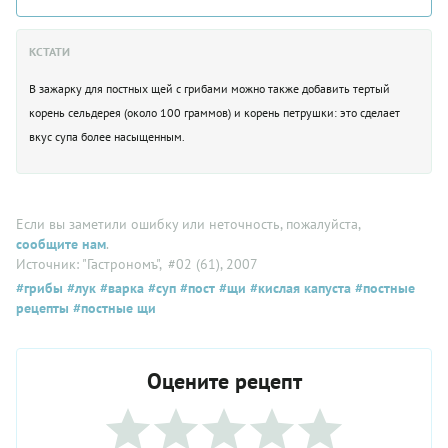
КСТАТИ
В зажарку для постных щей с грибами можно также добавить тертый
корень сельдерея (около 100 граммов) и корень петрушки: это сделает
вкус супа более насыщенным.
Если вы заметили ошибку или неточность, пожалуйста,
сообщите нам
.
Источник: "Гастрономъ"
, #02 (61), 2007
#грибы
#лук
#варка
#суп
#пост
#щи
#кислая капуста
#постные
рецепты
#постные щи
Оцените рецепт