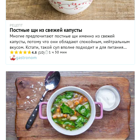
РЕЦЕПТ
Постные щи из свежей капусты
Многие предпочитают постные щи именно из свежей
капусты, потому что они обладают спокойным, нейтральным
вкусом. Кстати, такой суп вполне подходит и для питания
1 ч 30 мин
детей старше двух лет (если у них нет аллергии на
4.8
(10)
gastronom
помидоры). Включать в этом случае чеснок или нет — решать
только вам, однако он, во-первых, вносит во вкус блюда
приятные пикантные нотки и, во-вторых, делает суп более
полезным, обогащая фитонцидами. А еще такие постные щи
из свежей капусты, несомненно, стоит взять на заметку тем,
кто желает поскорее расстаться с лишними килограммами:
суп готовится на воде, а не на бульоне, содержит много
овощей и отличается низкой калорийностью.