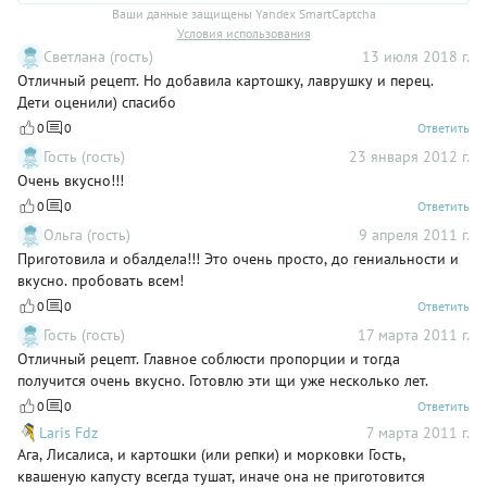
Ваши данные защищены Yandex SmartCaptcha
Условия использования
Светлана (гость)
13 июля 2018 г.
Отличный рецепт. Но добавила картошку, лаврушку и перец.
Дети оценили) спасибо
0
0
Ответить
Гость (гость)
23 января 2012 г.
Очень вкусно!!!
0
0
Ответить
Ольга (гость)
9 апреля 2011 г.
Приготовила и обалдела!!! Это очень просто, до гениальности и
вкусно. пробовать всем!
0
0
Ответить
Гость (гость)
17 марта 2011 г.
Отличный рецепт. Главное соблюсти пропорции и тогда
получится очень вкусно. Готовлю эти щи уже несколько лет.
0
0
Ответить
Laris Fdz
7 марта 2011 г.
Ага, Лисалиса, и картошки (или репки) и морковки Гость,
квашеную капусту всегда тушат, иначе она не приготовится