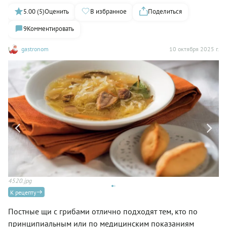
5.00 (5)
Оценить
В избранное
Поделиться
9
Комментировать
gastronom
10 октября 2025 г.
»)
4520.jpg
По
К рецепту
Постные щи с грибами отлично подходят тем, кто по
принципиальным или по медицинским показаниям