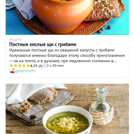
РЕЦЕПТ
Постные кислые щи с грибами
Идеальные постные щи из квашеной капусты с грибами
получаются именно благодаря этому способу приготовления
— не на плите, а в духовке, при медленном томлении в
2 ч 20 мин
индивидуальных глиняных горшочках. Более того, такая
4.75
(4)
gastronom
порционная подача, да с пылу с жару — прямо из печи —
очень эффектна. Приготовить грибные щи можно к
обеденной трапезе выходного дня, собрав за столом всю
семью или гостей, щедро посыпав порции рубленой
зеленью. А всем желающим — приправить суп ложкой густой
сметаны, желательно домашней.