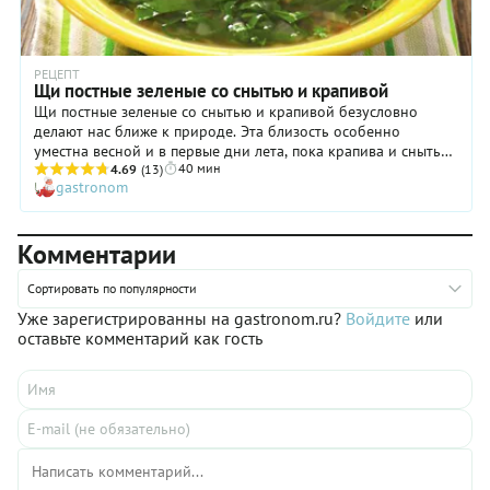
РЕЦЕПТ
Щи постные зеленые со снытью и крапивой
Щи постные зеленые со снытью и крапивой безусловно
делают нас ближе к природе. Эта близость особенно
уместна весной и в первые дни лета, пока крапива и сныть
40 мин
не пошли в рост и не огрубели, пока листочки у них
4.69
(13)
gastronom
молодые и нежные. Эти травы повсеместно растут у нас под
ногами, но собирать их, как и любую дикую зелень, нужно
вдали от автомобильных дорог и производств — иначе
Комментарии
вместе с витаминами вы получите изрядную долю вредных
веществ, которые зелень впитывает из земли и воздуха в
процессе роста. Кстати, если крапиву знают все, то не всем
Сортировать по популярности
городским жителям известно, как выглядит сныть. Это
Уже зарегистрированны на gastronom.ru?
Войдите
или
распространенное растение с зонтиками, как у укропа, и
оставьте комментарий как гость
заостренными тройчатыми листочками. И, кстати, ее
название происходит от слова «снедь», которое указывает
на ее съедобность. Лучший суп с крапивой и снытью — щи с
гречкой, рецепт которых мы вам предлагаем скорее
опробовать.