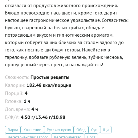
отказался от продуктов животного происхождения.
Блюдо превосходно насыщает и, кроме того, дарит
настоящее гастрономическое удовольствие. Согласитесь:
бульон, сваренный на белых грибах, обладает
потрясающим вкусом и гипнотическим ароматом,
который соберет ваших близких за столом задолго до
того, как постные щи будут готовы. Налейте их в
тарелочку, добавьте рубленую зелень, зубчик чеснока,
пропущенный через пресс, и наслаждайтесь!
Сложность:
Простые рецепты
Калории:
182.48 ккал/порция
Порций:
4
Готовка:
1 ч
Доп. время:
4 ч
Б/Ж/У:
4.50 г/13.46 г/10.98
Варка
Квашение
Русская кухня
Обед
Суп
Щи
Вегетарианство: Строго
Вегетарианство
Пост