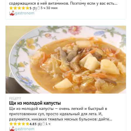
содержащихся в ней витаминов. Поэтому если у вас есть
3 ч 30 мин
время, готовьте блюда из капусты в духовке при среднем
5
(5)
gastronom
нагреве – они будут еще вкуснее.
РЕЦЕПТ
Щи из молодой капусты
Щи из молодой капусты — очень легкий и быстрый в
приготовлении суп, просто идеальный для лета. И,
разумеется, никаких тяжелых мясных бульонов: дайте
1 ч
организму отдохнуть после плотного зимнего меню и
4.83
(6)
gastronom
напитаться витаминами в чистом виде! Для тех же, кто