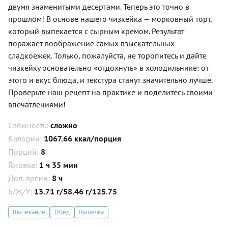
двумя знаменитыми десертами. Теперь это точно в
прошлом! В основе нашего чизкейка — морковный торт,
который выпекается с сырным кремом. Результат
поражает воображение самых взыскательных
сладкоежек. Только, пожалуйста, не торопитесь и дайте
чизкейку основательно «отдохнуть» в холодильнике: от
этого и вкус блюда, и текстура станут значительно лучше.
Проверьте наш рецепт на практике и поделитесь своими
впечатлениями!
Сложность:
сложно
Калории:
1067.66 ккал/порция
Порций:
8
Готовка:
1 ч 35 мин
Доп. время:
8 ч
Б/Ж/У:
13.71 г/58.46 г/125.75
Выпекание
Обед
Выпечка