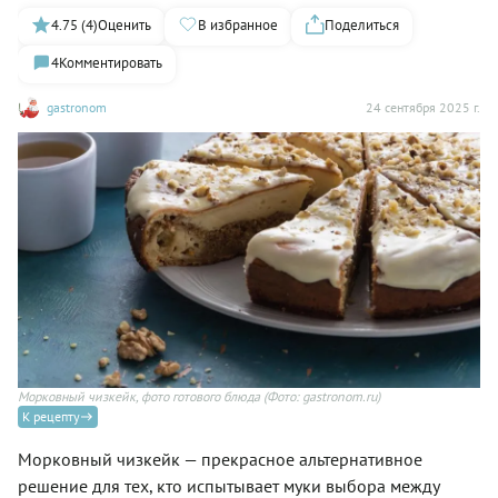
4.75 (4)
Оценить
В избранное
Поделиться
4
Комментировать
gastronom
24 сентября 2025 г.
Морковный чизкейк, фото готового блюда
(Фото: gastronom.ru)
К рецепту
Морковный чизкейк — прекрасное альтернативное
решение для тех, кто испытывает муки выбора между