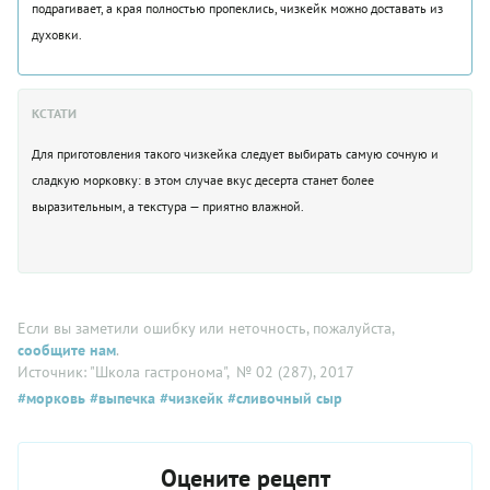
подрагивает, а края полностью пропеклись, чизкейк можно доставать из
духовки.
КСТАТИ
Для приготовления такого чизкейка следует выбирать самую сочную и
сладкую морковку: в этом случае вкус десерта станет более
выразительным, а текстура — приятно влажной.
Если вы заметили ошибку или неточность, пожалуйста,
сообщите нам
.
Источник: "Школа гастронома"
, № 02 (287), 2017
#морковь
#выпечка
#чизкейк
#сливочный сыр
Оцените рецепт