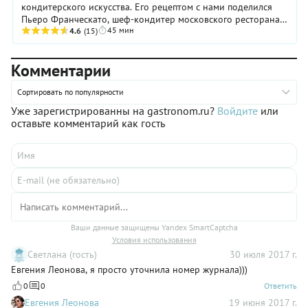
кондитерского искусства. Его рецептом с нами поделился
Пьеро Франческато, шеф-кондитер московского ресторана Il
45 мин
Pittore. Мы попробовали приготовить этот ...
4.6
(15)
Комментарии
Сортировать по популярности
Уже зарегистрированны на gastronom.ru?
Войдите
или
оставьте комментарий как гость
Ваши данные защищены Yandex SmartCaptcha
Условия использования
Светлана (гость)
30 июля 2017 г.
Евгения Леонова, я просто уточнила номер журнала)))
0
0
Ответить
Евгения Леонова
19 июня 2017 г.