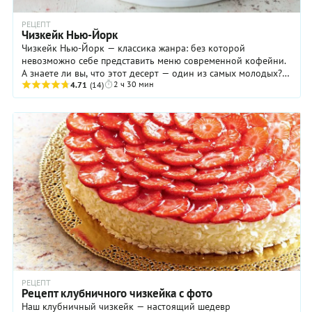
РЕЦЕПТ
Чизкейк Нью-Йорк
Чизкейк Нью-Йорк — классика жанра: без которой
невозможно себе представить меню современной кофейни.
А знаете ли вы, что этот десерт — один из самых молодых?
2 ч 30 мин
То есть, разумеется, пироги с ...
4.71
(14)
РЕЦЕПТ
Рецепт клубничного чизкейка с фото
Наш клубничный чизкейк — настоящий шедевр