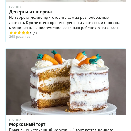
ГРУППА
Десерты из творога
Из творога можно приготовить самые разнообразные
десерты. Кроме всего прочего, рецепты десертов из творога
можно взять на вооружение, если ваш ребёнок отказывается
есть творог в "чистом виде": в ...
5
(4)
268 рецептов
ГРУППА
Морковный торт
Правильно испеченный морковный торт всегда немного