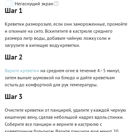
Негаснущий экран
Шаг 1
Креветки разморозьте, если они замороженные, промойте
и откиньте на сито. Вскипятите в кастрюле среднего
размера литр воды, добавьте чайную ложку соли и
загрузите в кипящую воду креветки.
Шаг 2
Варите креветки
на среднем огне в течение 4–5 минут,
затем выньте шумовкой на блюдо и дайте креветкам
остыть до комфортной для рук температуры.
Шаг 3
Очистите креветки от панцирей, удалите у каждой черную
кишечную вену, сделав небольшой надрез вдоль спинки.
Соберите все панцири и верните в кастрюлю с
креветочным бульоном. Варите панцири еще минут 20,