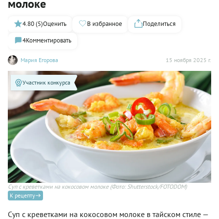
молоке
4.80 (5)
Оценить
В избранное
Поделиться
4
Комментировать
Мария Егорова
15 ноября 2025 г.
Участник конкурса
Суп с креветками на кокосовом молоке
(Фото: Shutterstock/FOTODOM)
К рецепту
Суп с креветками на кокосовом молоке в тайском стиле —