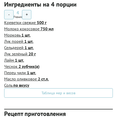
Ингредиенты на 4 порции
4
-
+
Порции
Креветки свежие
500 г
Молоко кокосовое
750 мл
Морковь
1 шт.
Лук порей
1 шт.
Сельдерей
1 шт.
Лук зелёный
20 г
Лайм
1 шт.
Чеснок
2 зубчик(а)
Перец чили
1 шт.
Масло оливковое
2 ст.л.
Соль
по вкусу
Таблица мер и весов
Рецепт приготовления