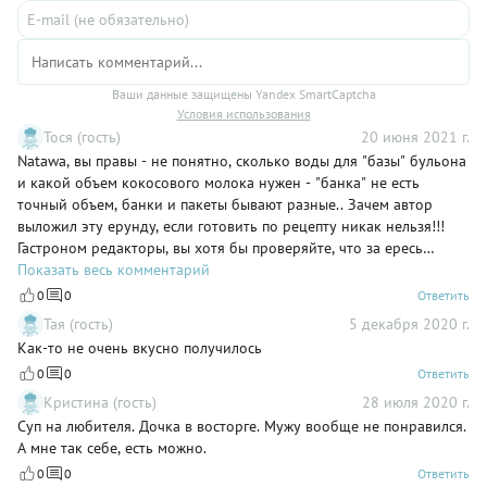
Ваши данные защищены Yandex SmartCaptcha
Условия использования
Тося (гость)
20 июня 2021 г.
Natawa, вы правы - не понятно, сколько воды для "базы" бульона
и какой объем кокосового молока нужен - "банка" не есть
точный объем, банки и пакеты бывают разные.. Зачем автор
выложил эту ерунду, если готовить по рецепту никак нельзя!!!
Гастроном редакторы, вы хотя бы проверяйте, что за ересь
размещают на портале!
Показать весь комментарий
0
0
Ответить
Тая (гость)
5 декабря 2020 г.
Как-то не очень вкусно получилось
0
0
Ответить
Кристина (гость)
28 июля 2020 г.
Суп на любителя. Дочка в восторге. Мужу вообще не понравился.
А мне так себе, есть можно.
0
0
Ответить