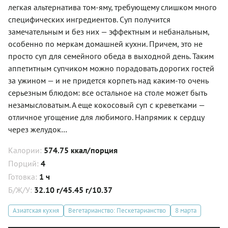
легкая альтернатива том-яму, требующему слишком много
специфических ингредиентов. Суп получится
замечательным и без них — эффектным и небанальным,
особенно по меркам домашней кухни. Причем, это не
просто суп для семейного обеда в выходной день. Таким
аппетитным супчиком можно порадовать дорогих гостей
за ужином — и не придется корпеть над каким-то очень
серьезным блюдом: все остальное на столе может быть
незамысловатым. А еще кокосовый суп с креветками —
отличное угощение для любимого. Напрямик к сердцу
через желудок…
Калории:
574.75 ккал/порция
Порций:
4
Готовка:
1 ч
Б/Ж/У:
32.10 г/45.45 г/10.37
Азиатская кухня
Вегетарианство: Пескетарианство
8 марта