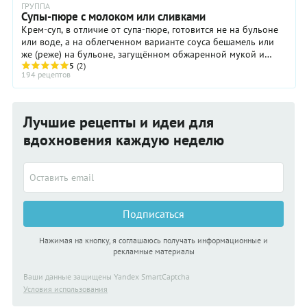
ГРУППА
Супы-пюре с молоком или сливками
Крем-суп, в отличие от супа-пюре, готовится не на бульоне
или воде, а на облегченном варианте соуса бешамель или
же (реже) на бульоне, загущённом обжаренной мукой и
доведённой до кипения смесью яичных ...
5
(2)
194 рецептов
Лучшие рецепты и идеи для
вдохновения каждую неделю
Подписаться
Нажимая на кнопку, я соглашаюсь получать информационные и
рекламные материалы
Ваши данные защищены Yandex SmartCaptcha
Условия использования