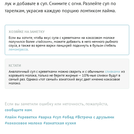
лук и добавьте в суп. Снимите с огня. Разлейте суп по
тарелкам, украсив каждую порцию ломтиком лайма.
ХОЗЯЙКЕ НА ЗАМЕТКУ
Если вы хотите, чтобы вкус супа с креветками на кокосовом молоке
получился более «тайским», можете добавить в него немного рыбного
соуса, а также во время варки панцирей подкинуть в бульон стебель
лемонграсса
.
КСТАТИ
Аналогичный суп с креветками можно сварить и с обычными
сливками
из
коровьего молока, только не берите жирные — 10%-ные сливки будут в
самый раз. Однако «тот самый» азиатский вкус дает именно кокосовое
молоко.
Если вы заметили ошибку или неточность, пожалуйста,
сообщите нам
.
#лайм
#креветки
#варка
#суп
#обед
#Встреча с друзьями
#кокосовое молоко
#азиатская кухня