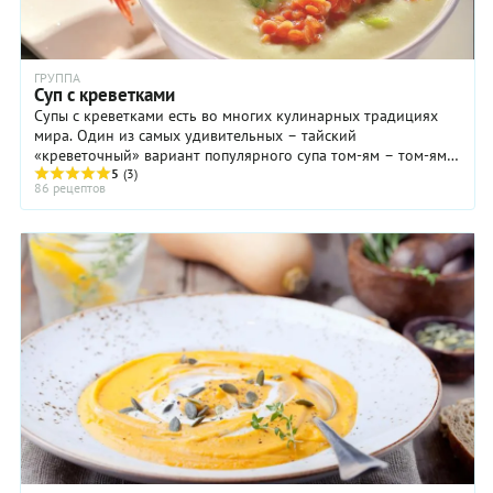
ГРУППА
Суп с креветками
Супы с креветками есть во многих кулинарных традициях
мира. Один из самых удивительных – тайский
«креветочный» вариант популярного супа том-ям – том-ям-
кунг: креветки, грибы и экзотические тайские ...
5
(3)
86 рецептов