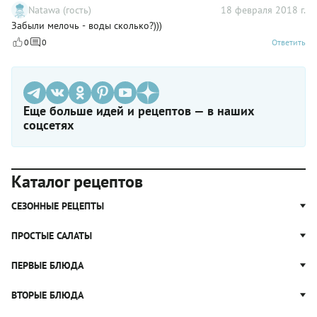
Natawa (гость)
18 февраля 2018 г.
Забыли мелочь - воды сколько?)))
0
0
Ответить
Еще больше идей и рецептов — в наших
соцсетях
Каталог рецептов
СЕЗОННЫЕ РЕЦЕПТЫ
Рецепты из капусты
ПРОСТЫЕ САЛАТЫ
Блюда с картошкой
Простые салаты
ПЕРВЫЕ БЛЮДА
Рецепты с грибами
Салат Оливье
Яблочные пироги
Щи
ВТОРЫЕ БЛЮДА
Салат Цезарь
Рецепты с клюквой
Борщ