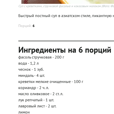
Суп с креветками, стручковой фасолью и кокосовым молоком
(Фото: Фо
Быстрый постный суп в азиатском стиле, пикантную
Порций:
6
Ингредиенты на 6 порций
фасоль стручковая - 200 г
вода - 1,2 л
чеснок - 1 зуб.
миндаль - 4 шт.
креветки мелкие очищенные - 100 г
кориандр - 2 ч. л.
масло оливковое - 2 ст. л.
лук репчатый - 1 шт.
лавровый лист - 2 шт.
лимон