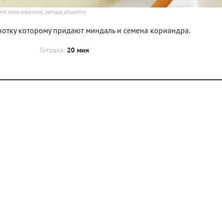
то пользователя, автора рецепта)
 нотку которому придают миндаль и семена кориандра.
Готовка:
20 мин