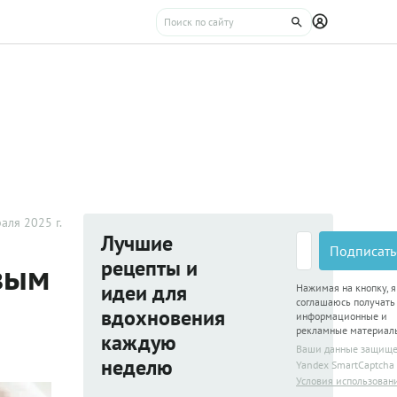
аля 2025 г.
Лучшие
Подписать
рецепты и
овым
идеи для
Нажимая на кнопку, я
соглашаюсь получать
вдохновения
информационные и
рекламные материал
каждую
Ваши данные защищ
неделю
Yandex SmartCaptcha
Условия использован