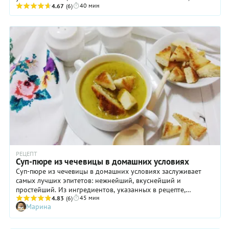
40 мин
за миску «красной» похлебки ...
4.67
(6)
РЕЦЕПТ
Суп-пюре из чечевицы в домашних условиях
Суп-пюре из чечевицы в домашних условиях заслуживает
самых лучших эпитетов: нежнейший, вкуснейший и
простейший. Из ингредиентов, указанных в рецепте,
45 мин
получается постный суп-пюре. Но если вы не поститесь и не
4.83
(6)
Марина
придерживаетесь вегетарианского стиля питания, то можете
сварить чечевичный крем-суп на мясном бульоне, добавив в
него сливки или сметану, обжаренный бекон или кусочки