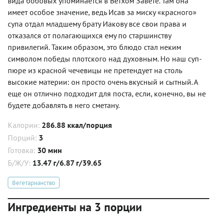
вида бобовых упоминается в Ветхом Завете. Там она
имеет особое значение, ведь Исав за миску «красного»
супа отдал младшему брату Иакову все свои права и
отказался от полагающихся ему по старшинству
привилегий. Таким образом, это блюдо стал неким
символом победы плотского над духовным. Но наш суп-
пюре из красной чечевицы не претендует на столь
высокие материи: он просто очень вкусный и сытный. А
еще он отлично подходит для поста, если, конечно, вы не
будете добавлять в него сметану.
Калории:
286.88 ккал/порция
Порций:
3
Готовка:
30 мин
Б/Ж/У:
13.47 г/6.87 г/39.65
Вегетарианство
Ингредиенты на 3 порции