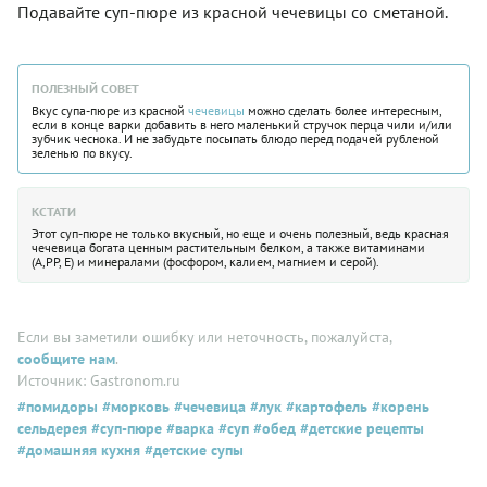
Подавайте суп-пюре из красной чечевицы со сметаной.
ПОЛЕЗНЫЙ СОВЕТ
Вкус супа-пюре из красной
чечевицы
можно сделать более интересным,
если в конце варки добавить в него маленький стручок перца чили и/или
зубчик чеснока. И не забудьте посыпать блюдо перед подачей рубленой
зеленью по вкусу.
КСТАТИ
Этот суп-пюре не только вкусный, но еще и очень полезный, ведь красная
чечевица богата ценным растительным белком, а также витаминами
(A,PP, E) и минералами (фосфором, калием, магнием и серой).
Если вы заметили ошибку или неточность, пожалуйста,
сообщите нам
.
Источник: Gastronom.ru
#помидоры
#морковь
#чечевица
#лук
#картофель
#корень
сельдерея
#суп-пюре
#варка
#суп
#обед
#детские рецепты
#домашняя кухня
#детские супы