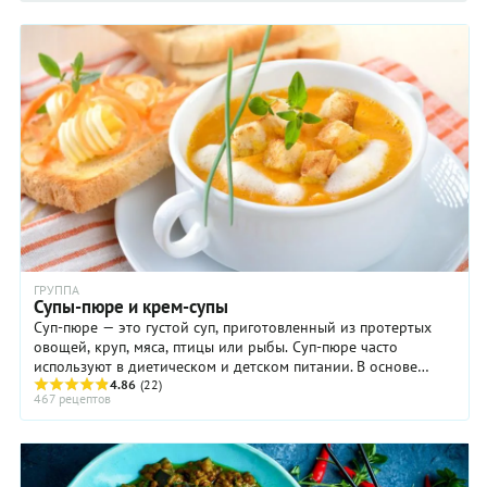
ГРУППА
Супы-пюре и крем-супы
Суп-пюре — это густой суп, приготовленный из протертых
овощей, круп, мяса, птицы или рыбы. Суп-пюре часто
используют в диетическом и детском питании. В основе
супа-пюре лежит мясной или рыбный бульон ...
4.86
(22)
467 рецептов