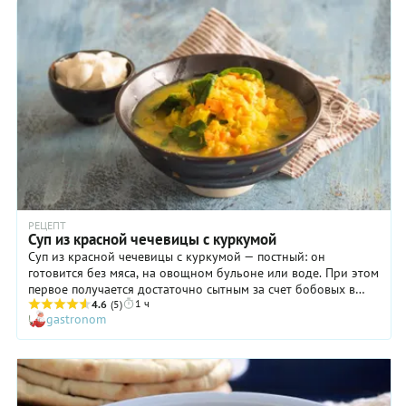
отварного куриного филе, тертый сыр и т.д. Но и без всяких
добавок суп-пюре с чечевицей получается очень вкусным.
Готовьте по предложенному рецепту с фото пошаговыми — и
убедитесь сами!
РЕЦЕПТ
Суп из красной чечевицы с куркумой
Суп из красной чечевицы с куркумой — постный: он
готовится без мяса, на овощном бульоне или воде. При этом
первое получается достаточно сытным за счет бобовых в
1 ч
составе. Некоторые еще и кладут в такое первое картофель,
4.6
(5)
gastronom
но, нам это кажется совершенно лишним: дополнительные
калории и простые углеводы никому не нужны. Вкус
чечевичного супа получается очень выразительным за счет
имбиря, чеснока, куркумы и кориандра. И это тот самый
случай, когда ни у кого не повернется язык назвать такое
постное блюдо унылым или скучным. Подробный рецепт