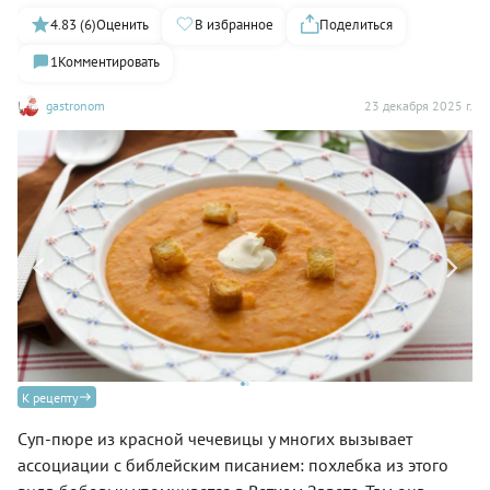
4.83 (6)
Оценить
В избранное
Поделиться
1
Комментировать
gastronom
23 декабря 2025 г.
Cу
К рецепту
«Г
Суп-пюре из красной чечевицы у многих вызывает
ассоциации с библейским писанием: похлебка из этого