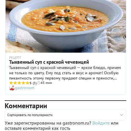
приготовления супа из красной чечевицы с куркумой уже
ждет вас ниже.
РЕЦЕПТ
Тыквенный суп с красной чечевицей
Тыквенный суп с красной чечевицей — яркое блюдо, причем
не только по цвету. Ему под стать и вкус и аромат! Особую
пикантность этому первому придают специи и пряности,
45 мин
например, кардамон, который высоко ценится за свой
5
(5)
gastronom
дивный аромат на Востоке. Попробовав первую ложку
нежного кремообразного тыквенного супа с красной
чечевицей, вы сразу даже не поймете, какой он: сладкий или
Комментарии
острый? Чего больше в нем: вкуса тыквы, моркови и батата
или горчинки и остроты лука, чеснока и перца чили?
Заинтригованы? Значит, нужно непременно приготовить
Сортировать по популярности
этот красивый овощной суп! Мы убеждены, после этого вы
Уже зарегистрированны на gastronom.ru?
Войдите
или
измените свое отношение к его двум главным ингредиентам:
оставьте комментарий как гость
барыне-тыкве и красной чечевице! В положительную