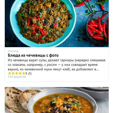
ГРУППА
Блюда из чечевицы с фото
Из чечевицы варят супы, делают гарниры (нередко смешивая
со злаками, например, с рисом — у них совпадает время
варки), из чечевичной муки пекут хлеб, ее добавляют в
крекеры, печенье и даже шоколадные ...
5
(3)
344 рецептов