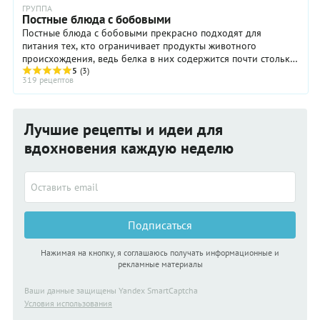
ГРУППА
Постные блюда с бобовыми
Постные блюда с бобовыми прекрасно подходят для
питания тех, кто ограничивает продукты животного
происхождения, ведь белка в них содержится почти столько
же, сколько и в мясе. К бобовым ...
5
(3)
319 рецептов
Лучшие рецепты и идеи для
вдохновения каждую неделю
Подписаться
Нажимая на кнопку, я соглашаюсь получать информационные и
рекламные материалы
Ваши данные защищены Yandex SmartCaptcha
Условия использования