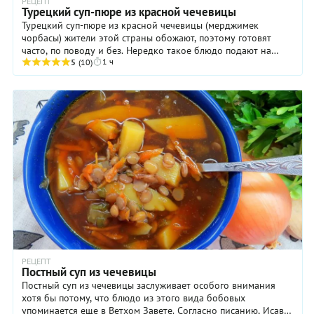
РЕЦЕПТ
Турецкий суп-пюре из красной чечевицы
Турецкий суп-пюре из красной чечевицы (мерджимек
чорбасы) жители этой страны обожают, поэтому готовят
часто, по поводу и без. Нередко такое блюдо подают на
1 ч
завтрак — чтобы получить запас энергии ...
5
(10)
РЕЦЕПТ
Постный суп из чечевицы
Постный суп из чечевицы заслуживает особого внимания
хотя бы потому, что блюдо из этого вида бобовых
упоминается еще в Ветхом Завете. Согласно писанию, Исав