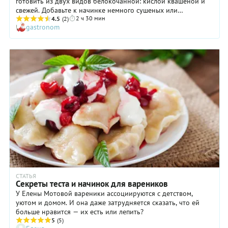
готовить из двух видов белокочанной: кислой квашеной и
свежей. Добавьте к начинке немного сушеных или
2 ч 30 мин
замороженных лесных грибов, например, белых, а если не
4.5
(2)
gastronom
придерживаетесь вегетарианства — обязательно возьмите
кусочек подкопченного сала и пожарьте хрустящие шкварки
— это будут лучшие вареники, которые вы когда-либо
пробовали! Предлагаем подробный пошаговый рецепт с
фото, следуя которому, вы научитесь не только готовить
вареники, но и правильно их подавать.
СТАТЬЯ
Секреты теста и начинок для вареников
У Елены Мотовой вареники ассоциируются с детством,
уютом и домом. И она даже затрудняется сказать, что ей
больше нравится — их есть или лепить?
5
(5)