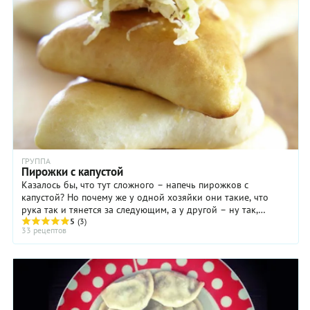
приготовления теста. С тех пор наши предки как в России,
так и в Украине, готовят вареники с творогом, щедро
дополняя их густой сметаной, вареньем или просто
растопленным сливочным маслом.
ГРУППА
Пирожки с капустой
Казалось бы, что тут сложного – напечь пирожков с
капустой? Но почему же у одной хозяйки они такие, что
рука так и тянется за следующим, а у другой – ну так,
5
(3)
пирожки как пирожки? Все дело в ...
33 рецептов