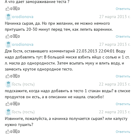
А что дает замораживание теста ?
0
0
Ответить
orodionova
27 марта 2013 г.
Начинка сырая, да. Но при желании, ее можно немного
притушить 20-30 минут перед тем, как лепить вареники.
0
0
Ответить
orodionova
27 марта 2013 г.
Для Гостя, оставившего комментарий 22.03.2013 22:04:01 Воду
надо добавлять тут: В большой миске взбить яйцо с солью и 1 ст.
л. масла до однородности. Затем всыпать муку и влить воду, и
замесить крутое однородное тесто.
0
0
Ответить
Гость (гость)
22 марта 2013 г.
подскажите, когда надо добавить в тесто 1 стакан воды? в списке
продуктов он есть, а в описании не нашла. спасибо!
0
0
Ответить
Гость (гость)
22 марта 2013 г.
Извините, пожалуйста, а начинка получается сырая? или капусту
нужно тушить?
0
0
Ответить