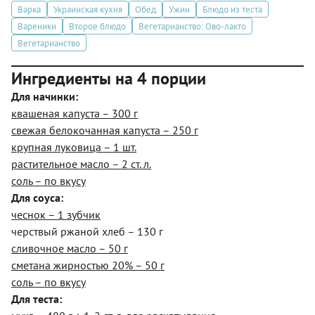
Варка
Украинская кухня
Обед
Ужин
Блюдо из теста
Вареники
Второе блюдо
Вегетарианство: Ово-лакто
Вегетарианство
Ингредиенты на 4 порции
Для начинки:
квашеная капуста – 300 г
свежая белокочанная капуста – 250 г
крупная луковица – 1 шт.
растительное масло – 2 ст. л.
соль – по вкусу
Для соуса:
чеснок – 1 зубчик
черствый ржаной хлеб – 130 г
сливочное масло – 50 г
сметана жирностью 20% – 50 г
соль – по вкусу
Для теста: