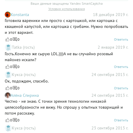
Ваши данные защищены Yandex SmartCaptcha
Условия использования
Konstanta
18 декабря 2019 г.
Готовила вареники или просто с картошкой, или картошка с
квашеной капустой, или картошка с грибами. Нужно попробовать
и этот вариант.
0
0
Ответить
Tatka (гость)
2 января 2019 г.
Гость.Конечно же сырую LOL.))))А не вы случайно розовый
майонез искали?
0
0
Ответить
Кукса (гость)
24 сентября 2013 г.
Ок, подождем, спасибо.
0
0
Ответить
Алёна Спирина
24 сентября 2013 г.
Честно - не знаю. С точки зрения технологии никакой
целесообразности не вижу. Но спрошу у опытных товарищей и
потом расскажу.
0
0
Ответить
Кукса (гость)
23 сентября 2013 г.