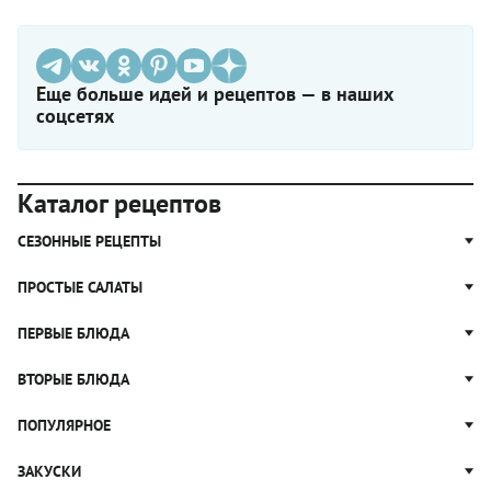
Еще больше идей и рецептов — в наших
соцсетях
Каталог рецептов
СЕЗОННЫЕ РЕЦЕПТЫ
Рецепты из капусты
ПРОСТЫЕ САЛАТЫ
Блюда с картошкой
Простые салаты
ПЕРВЫЕ БЛЮДА
Рецепты с грибами
Салат Оливье
Яблочные пироги
Щи
ВТОРЫЕ БЛЮДА
Салат Цезарь
Рецепты с клюквой
Борщ
Салат Нисуаз
Котлеты
ПОПУЛЯРНОЕ
Блюда из тыквы
Рассольник
Салат Мимоза
Плов
Гороховый суп
Пицца
ЗАКУСКИ
Крабовый салат
Пельмени