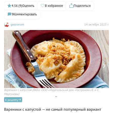
4.56 (9)
Оценить
В избранное
Поделиться
9
Комментировать
gastronom
14 октября 2025 г.
Вареники с капустой
(Фото: ООО «Издательский дом «Гастроном»/Е. и С.
Ва
Моргуновы)
К рецепту
Вареники с капустой — не самый популярный вариант