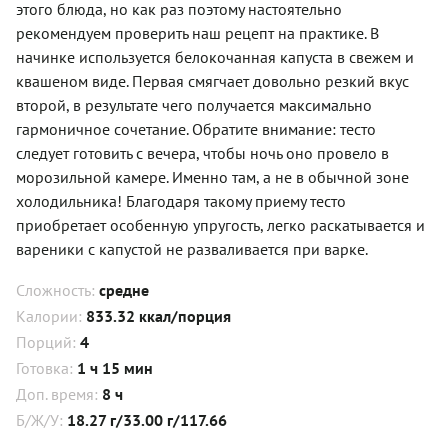
этого блюда, но как раз поэтому настоятельно
рекомендуем проверить наш рецепт на практике. В
начинке используется белокочанная капуста в свежем и
квашеном виде. Первая смягчает довольно резкий вкус
второй, в результате чего получается максимально
гармоничное сочетание. Обратите внимание: тесто
следует готовить с вечера, чтобы ночь оно провело в
морозильной камере. Именно там, а не в обычной зоне
холодильника! Благодаря такому приему тесто
приобретает особенную упругость, легко раскатывается и
вареники с капустой не разваливается при варке.
Сложность:
средне
Калории:
833.32 ккал/порция
Порций:
4
Готовка:
1 ч 15 мин
Доп. время:
8 ч
Б/Ж/У:
18.27 г/33.00 г/117.66