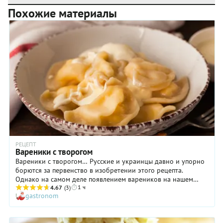
Похожие материалы
РЕЦЕПТ
Вареники с творогом
Вареники с творогом… Русские и украинцы давно и упорно
борются за первенство в изобретении этого рецепта.
Однако на самом деле появлением вареников на нашем
1 ч
столе мы обязаны... туркам! Похожее блюдо в этой стороне
4.67
(3)
gastronom
существовало испокон веку под название «дюшвара».
Отведав ее, славяне пришли в восторг, переиначили рецепт
на новый лад, изменив начинку и упростив рецепт