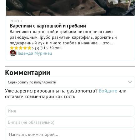
РЕЦЕПТ
Вареники с картошкой и грибами
Вареники с картошкой и грибами никого не оставят
равнодушным. Грубо размятый картофель, ароматный
поджаренный лук и много грибов в начинке — это
1 ч 30 мин
невероятно приятная, сытная и согревающая еда. Что
5
(3)
Надежда Муринец
касается теста, то тут, как и в начинке, есть простор для
кулинарного творчества. Возможно, мы кого-то удивим, если
скажем, что тесто для вареников вовсе не обязано быть
Комментарии
таким же простым, как для пельменей. В нашем рецепте
тесто готовится на кефире с добавлением соды! Думаете, так
нельзя? Еще как можно! Тесто получается мягким, пышным и
Сортировать по популярности
очень вкусным. Так что пора раздвигать границы
Уже зарегистрированны на gastronom.ru?
Войдите
или
традиционных представлений о прекрасном. Прекрасного в
оставьте комментарий как гость
жизни больше, чем может показаться из-под гнета привычек
и завалов каждодневных проблем.