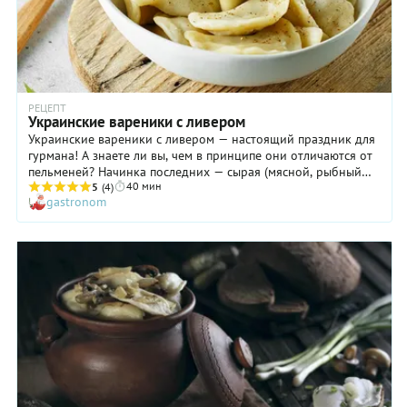
РЕЦЕПТ
Украинские вареники с ливером
Украинские вареники с ливером — настоящий праздник для
гурмана! А знаете ли вы, чем в принципе они отличаются от
пельменей? Начинка последних — сырая (мясной, рыбный
40 мин
или куриный фарш). С варениками же дело обстоит по-
5
(4)
gastronom
другому! Если речь идет о мясной начинке, то она всегда
проходит термическую обработку. Так происходит и в
нашем рецепте. Ливер (легкое и сердце) сначала варят до
готовности, потом измельчают и соединяют с грибами,
обжаренными с луком. Тесто вареников — самое обычное,
пресное на воде. Приготовления этого блюда, конечно,
займет немало времени, но ваши старания точно не пройдут
даром!