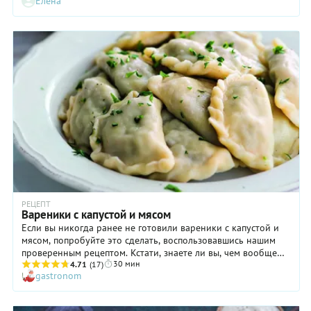
Елена
РЕЦЕПТ
Вареники с капустой и мясом
Если вы никогда ранее не готовили вареники с капустой и
мясом, попробуйте это сделать, воспользовавшись нашим
проверенным рецептом. Кстати, знаете ли вы, чем вообще
30 мин
это блюдо отличается от пельменей? Тем, что фарш для
4.71
(17)
gastronom
последних всегда сырой, а вареники начиняются
продуктами, прошедшими ту или иную тепловую обработку.
В данном случае мы используем вареное мясо, пропущенное