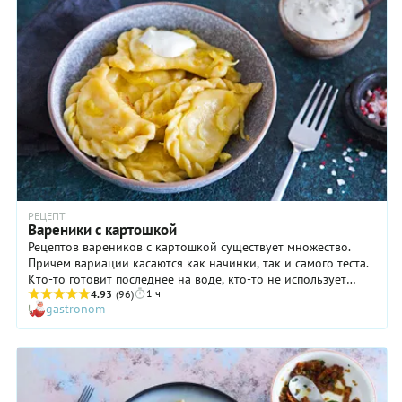
через мясорубку, и тушеную капусту. Кстати, получается
очень вкусно и сытно! Поэтому такие вареники вполне
можно подать на ужин даже в будни, ведь мясо можно
отварить заранее.
РЕЦЕПТ
Вареники с картошкой
Рецептов вареников с картошкой существует множество.
Причем вариации касаются как начинки, так и самого теста.
Кто-то готовит последнее на воде, кто-то не использует
1 ч
яйца, кто-то добавляет в него и соль, и сахар. С начинкой
4.93
(96)
gastronom
тоже не все так просто: картошка иногда дополняется
грибами, зеленью и даже беконом. На вкус и цвет, как
говорится, товарищей нет! Здесь же представлена
классическая версия рецепта вареников, в состав которых
входит только мятая картошка и жареный лук. Ну а тесто мы
предлагаем готовить на молоке с добавлением яиц — просто