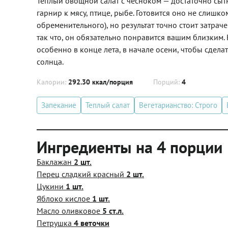
Теплый овощной салат с чесноком — достаточно сытны
гарнир к мясу, птице, рыбе. Готовится оно не слишк
обременительного), но результат точно стоит затра
так что, он обязательно понравится вашим близким. 
особенно в конце лета, в начале осени, чтобы сдел
солнца.
Калории:
292.30 ккал/порция
Порций:
4
Запекание
Теплый салат
Вегетарианство: Строго
Ингредиенты на 4 порции
Баклажан
2 шт.
Перец сладкий красный
2 шт.
Цукини
1 шт.
Яблоко кислое
1 шт.
Масло оливковое
5 ст.л.
Петрушка
4 веточки