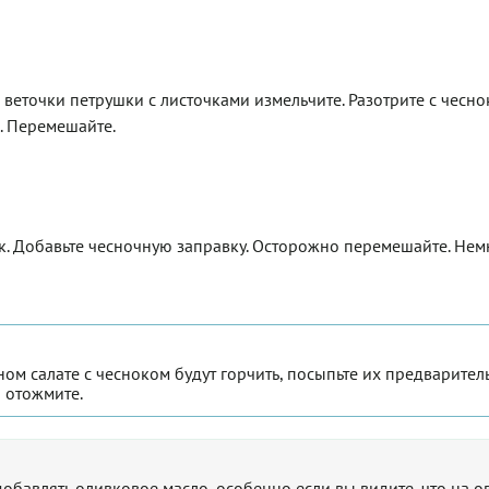
 веточки петрушки с листочками измельчите. Разотрите с чесно
а. Перемешайте.
к. Добавьте чесночную заправку. Осторожно перемешайте. Нем
ном салате с чесноком будут горчить, посыпьте их предварител
и отожмите.
обавлять оливковое масло, особенно если вы видите, что на 