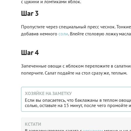
с цукини и ломтиками яблок.
Шаг 3
Пропустите через специальный пресс чеснок. Тонкие
добавив немного
соли
. Влейте столовую ложку масл
Шаг 4
Запеченные овощи с яблоком переложите в салатни
поперчите. Салат подайте на стол сразу же, теплым.
ХОЗЯЙКЕ НА ЗАМЕТКУ
Если вы опасаетесь, что баклажаны в теплом овощ
солью, оставьте на 15 минут, после чего промойте 
КСТАТИ
В заправку теплого салата с
чесноком
можно и не д