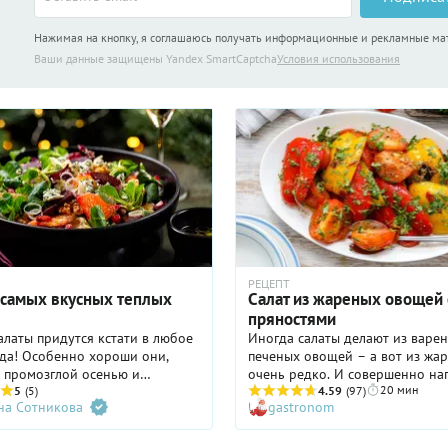
пользы и свой настоящий вкус.
Идеальное дополнение к этому
Нажимая на кнопку, я соглашаюсь получать информационные и рекламные м
из баклажанов, помидоров и о
кусочек свежего хлеба, им мож
Ваши данные защищены Yandex SmartCaptcha
Условия использования
собрать весь ароматный соус.
Пошаговый рецепт с фото ждет
ниже.
РЕЦЕПТ
 самых вкусных теплых
Салат из жареных овощей 
в
пряностями
алаты придутся кстати в любое
Иногда салаты делают из варе
да! Особенно хороши они,
печеных овощей – а вот из жа
 промозглой осенью и
очень редко. И совершенно на
20 мин
й зимой, когда
5
(5)
4.59
(97)
на Сотникова
gastronom
тельный подогрев не бывает
Ну а летом нам чаще всего
легкой еды, и теплые салаты