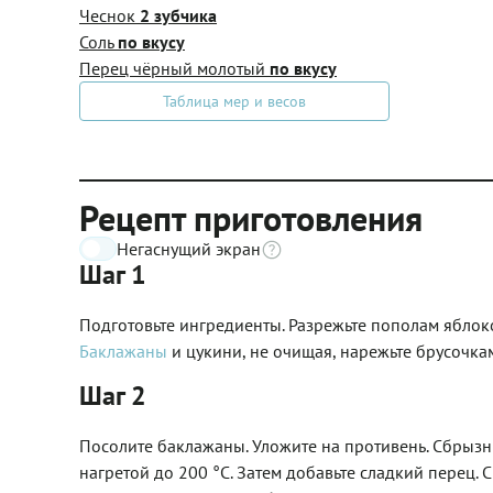
Чеснок
2 зубчика
Соль
по вкусу
Перец чёрный молотый
по вкусу
Таблица мер и весов
Рецепт приготовления
Негаснущий экран
Шаг 1
Подготовьте ингредиенты. Разрежьте пополам яблок
Баклажаны
и цукини, не очищая, нарежьте брусочка
Шаг 2
Посолите баклажаны. Уложите на противень. Сбрызни
нагретой до 200 °C. Затем добавьте сладкий перец. 