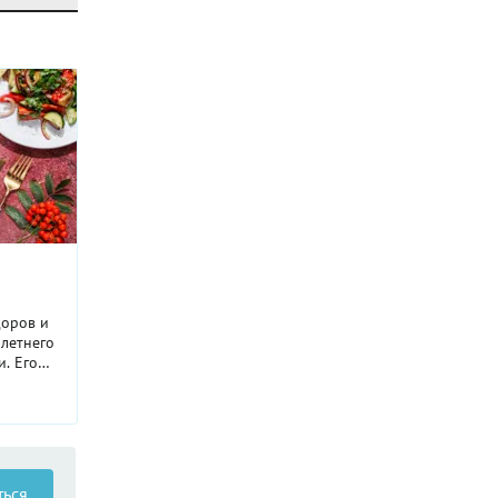
доров и
летнего
и. Его
ны
ым
и.
ческой
аксимум
ться