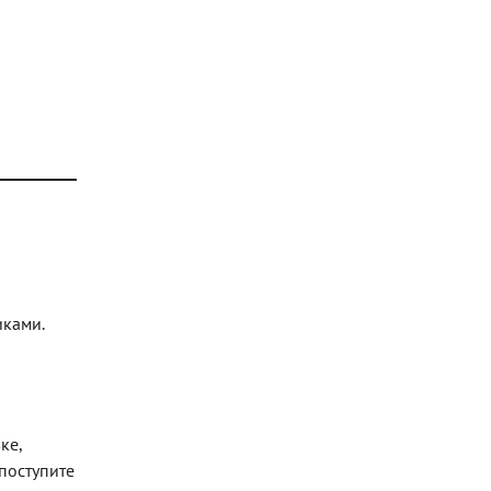
иками.
ке,
 поступите