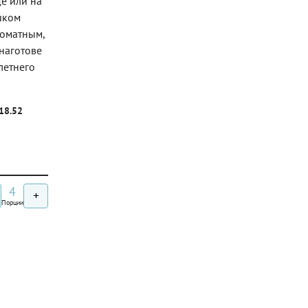
де или на
ишком
роматным,
 наготове
летнего
/18.52
4
+
Порции