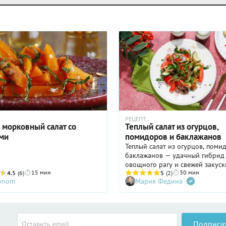
РЕЦЕПТ
 морковный салат со
Теплый салат из огурцов,
ми
помидоров и баклажанов
Теплый салат из огурцов, поми
баклажанов — удачный гибрид 
овощного рагу и свежей закуск
15 мин
30 мин
4.5
(6)
изюминка в контрасте: теплые,
5
(2)
ronom
Мария Федина
томленые с чесноком баклажа
встречаются с хрустящим сочн
огурцом и нежными помидорам
Благодаря минимальной терми
обработке овощи сохраняют м
Подписа