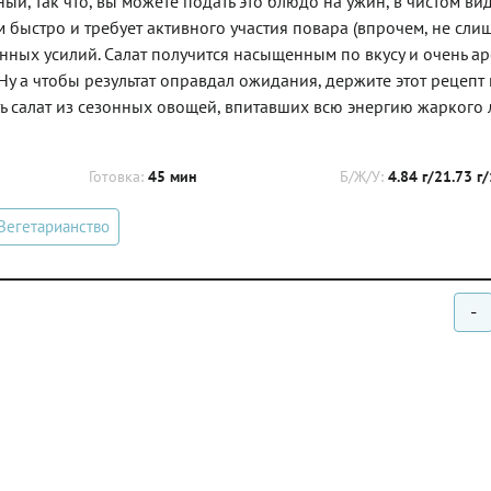
й, так что, вы можете подать это блюдо на ужин, в чистом ви
ом быстро и требует активного участия повара (впрочем, не сл
ченных усилий. Салат получится насыщенным по вкусу и очень а
Ну а чтобы результат оправдал ожидания, держите этот рецепт
ать салат из сезонных овощей, впитавших всю энергию жаркого 
Готовка:
45 мин
Б/Ж/У:
4.84 г/21.73 г
Вегетарианство
-