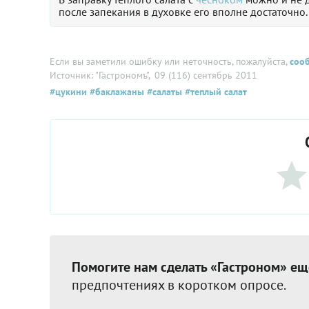
после запекания в духовке его вполне достаточно.
Если вы заметили ошибку или неточность, пожалуйста,
соо
Источник: "Гастрономъ"
, 09 (116) сентябрь 2011
#цукини
#баклажаны
#салаты
#теплый салат
Помогите нам сделать «Гастроном» ещ
предпочтениях в коротком опросе.