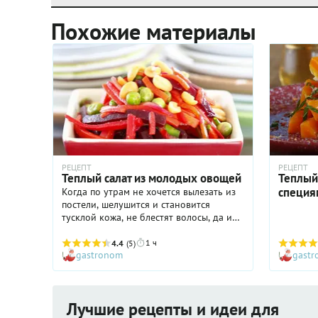
Похожие материалы
РЕЦЕПТ
РЕЦЕПТ
Теплый салат из молодых овощей
Теплый
специя
Когда по утрам не хочется вылезать из
постели, шелушится и становится
тусклой кожа, не блестят волосы, да и
настроение на нуле, помочь себе
можно, устроив настоящую витаминную
1 ч
4.4
(5)
gastronom
gast
атаку. Салаты из свежих овощей и
фруктов - вот, что нас спасёт.
Лучшие рецепты и идеи для