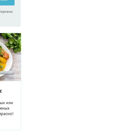
 салату
атериалы
гурцов —
но
 вас
с
ных или
реных
прасно!