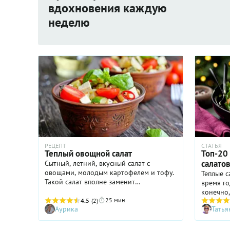
вдохновения каждую
неделю
РЕЦЕПТ
СТАТЬЯ
Теплый овощной салат
Топ-20
салато
Сытный, летний, вкусный салат с
овощами, молодым картофелем и тофу.
Теплые с
Такой салат вполне заменит
время го
полноценный ужин или обед.
конечно,
25 мин
4.5
(2)
морозно
Аурика
Татья
дополни
лишним. 
хочется 