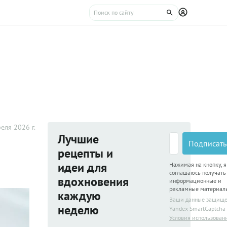
еля 2026 г.
Лучшие
Подписать
рецепты и
идеи для
Нажимая на кнопку, я
соглашаюсь получать
вдохновения
информационные и
рекламные материал
каждую
Ваши данные защищ
неделю
Yandex SmartCaptcha
Условия использован