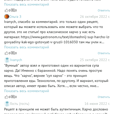
рецепту, берите 1/4 листа тклапи, чем с линейкой возиться и
Показать весь комментарий
вымерять =)
0
0
Ответить
Ольга З
26 октября 2022 г.
Ivanych, спасибо за комментарий. это только один рецепт,
который вы можете использовать или можете выбрать что-то
другое. это не статья! про классическое харчо у нас есть
материал: https://www.gastronom.ru/text/domashnij-sup-harcho-iz-
govyadiny-kak-ego-gotovyat-v-gruzii-1016030 там мы учли и
ваше отношение к этому блюду) спасибо, что вы с нами!
Показать весь комментарий
0
0
Ответить
Ivanych
25 октября 2022 г.
"Вумный" автор взял и приготовил один из вариантов супа
харчо. Да! Именно с бараниной. Надо понять очень простую
вещь. Что "харчо", вернее "суп харчо" - это принцип
приготовления еды. Технология, по-другому. И вариант, который
описал автор, имеет право быть. Хотя..., если честно, мне
нравятся другие "принципы харчо". Те, что применяла Тамар
Показать весь комментарий
Платоновна Сулаквелидзе, описанные в её знаменитой книге. И,
0
0
Ответить
для сведения интересующихся, харчо можно приготовить и из
Гость (гость)
16 июня 2022 г.
птиц и из ... даже рыбы.
Рецепт в принципе не может быть аутентичным. Харчо дословно