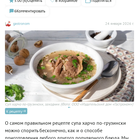
5.00 (6)
Оценить
В избранное
Поделиться
6
Комментировать
gastronom
24 января 2026 г.
Суп харчо по-грузински, заходник
(Фото: ООО «Издательский дом «Гастроном»)
К рецепту
О самом правильном рецепте супа харчо по-грузински
можно спорить бесконечно, как и о способе
приготовления любого другого популярного блюда. Мы