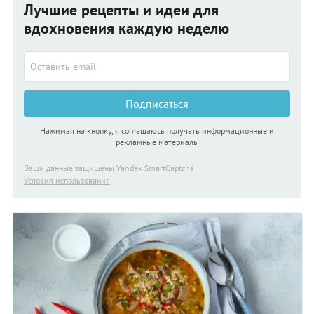
Лучшие рецепты и идеи для
просто уверены, что этот суп должен быть именно таким.
Должны заметить, что блюдо и вправду получается весьма и
вдохновения каждую неделю
весьма вкусным. Убедитесь в этом сами!
Подписаться
Нажимая на кнопку, я соглашаюсь получать информационные и
рекламные материалы
Ваши данные защищены Yandex SmartCaptcha
Условия использования