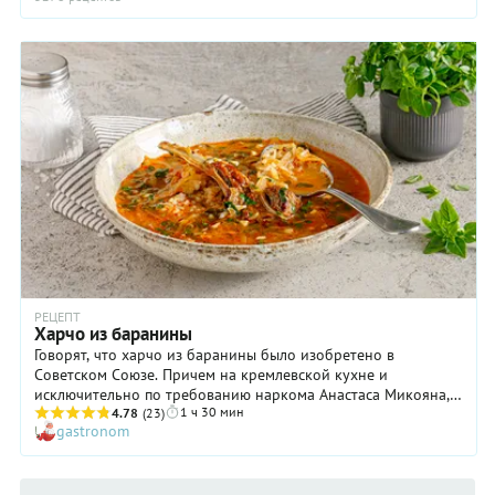
РЕЦЕПТ
Харчо из баранины
Говорят, что харчо из баранины было изобретено в
Советском Союзе. Причем на кремлевской кухне и
исключительно по требованию наркома Анастаса Микояна,
1 ч 30 мин
который терпеть не мог вкуса говядины, но сытные горячие
4.78
(23)
gastronom
супы очень любил. Вот и пришлось поварам включить
творческую фантазию и удовлетворить желание
высокопоставленного чиновника. Потом рецепт харчо из
баранины разошелся по всей стране, и многие люди были