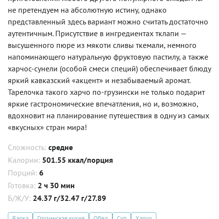
не претендуем на абсолютную истину, однако
представленный здесь вариант можно считать достаточно
аутентичным. Присутствие в ингредиентах тклапи —
высушенного пюре из мякоти сливы ткемали, немного
напоминающего натуральную фруктовую пастилу, а также
харчос-сунели (особой смеси специй) обеспечивает блюду
яркий кавказский «акцент» и незабываемый аромат.
Тарелочка такого харчо по-грузински не только подарит
яркие гастрономические впечатления, но и, возможно,
вдохновит на планирование путешествия в одну из самых
«вкусных» стран мира!
Сложность:
средне
Калории:
501.55 ккал/порция
Порций:
6
Готовка:
2 ч 30 мин
Б/Ж/У:
24.37 г/32.47 г/27.89
Варка
Грузинская кухня
Обед
Суп
Харчо