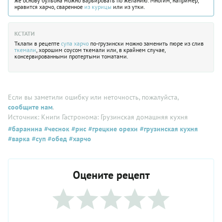
же основу бульона можно варьировать по желанию. Многим, например,
нравится
харчо
, сваренное
из курицы
или из утки.
КСТАТИ
Тклапи в рецепте
супа
харчо
по-грузински можно заменить пюре из слив
ткемали
, хорошим соусом ткемали или, в крайнем случае,
консервированными протертыми томатами.
Если вы заметили ошибку или неточность, пожалуйста,
сообщите нам
.
Источник: Книги Гастронома: Грузинская домашняя кухня
#баранина
#чеснок
#рис
#грецкие орехи
#грузинская кухня
#варка
#суп
#обед
#харчо
Оцените рецепт