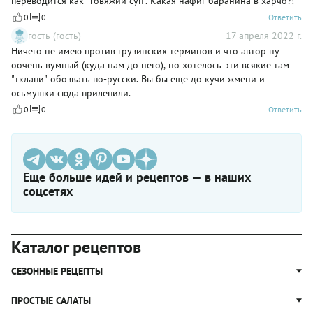
переводится как "говяжий суп". Какая нафиг баранина в харчо?!
0
0
Ответить
гость (гость)
17 апреля 2022 г.
Ничего не имею против грузинских терминов и что автор ну
оочень вумный (куда нам до него), но хотелось эти всякие там
"тклапи" обозвать по-русски. Вы бы еще до кучи жмени и
осьмушки сюда прилепили.
0
0
Ответить
Еще больше идей и рецептов — в наших
соцсетях
Каталог рецептов
СЕЗОННЫЕ РЕЦЕПТЫ
Рецепты из капусты
ПРОСТЫЕ САЛАТЫ