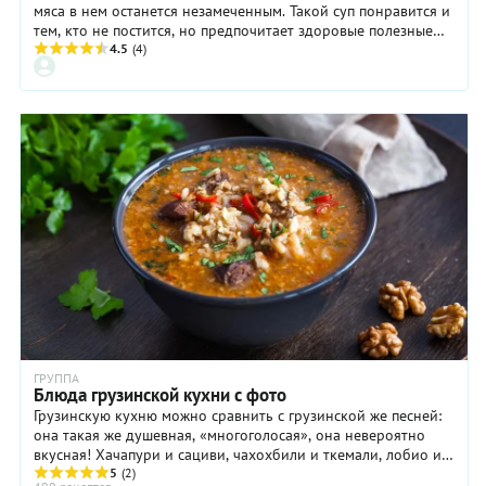
мяса в нем останется незамеченным. Такой суп понравится и
тем, кто не постится, но предпочитает здоровые полезные
блюда.
4.5
(4)
ГРУППА
Блюда грузинской кухни с фото
Грузинскую кухню можно сравнить с грузинской же песней:
она такая же душевная, «многоголосая», она невероятно
вкусная! Хачапури и сациви, чахохбили и ткемали, лобио и
харчо — нам известны и названия ...
5
(2)