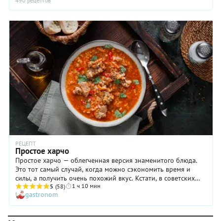
490 рецептов
РЕЦЕПТ
Простое харчо
Простое харчо — облегченная версия знаменитого блюда.
Это тот самый случай, когда можно сэкономить время и
силы, а получить очень похожий вкус. Кстати, в советских
1 ч 10 мин
столовых нередко готовили нечто подобное, только на
5
(58)
gastronom
наваристом бульоне. Мы же предлагаем получить его более
простым способом — варки нарезанных кусочков говядины.
Да, конечно, бульон получится менее насыщенным. Но