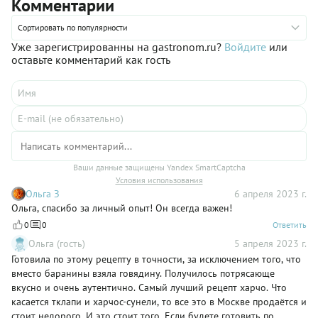
Комментарии
потом мы дополним его рисом, тушеными овощами, соусом
ткемали, а также ароматной смесью зелени и чеснока. В
результате получится необыкновенно вкусный суп, который
Сортировать по популярности
точно всем напомнит классическое харчо.
Уже зарегистрированны на gastronom.ru?
Войдите
или
оставьте комментарий как гость
Ваши данные защищены Yandex SmartCaptcha
Условия использования
Ольга З
6 апреля 2023 г.
Ольга, спасибо за личный опыт! Он всегда важен!
0
0
Ответить
Ольга (гость)
5 апреля 2023 г.
Готовила по этому рецепту в точности, за исключением того, что
вместо баранины взяла говядину. Получилось потрясающе
вкусно и очень аутентично. Самый лучший рецепт харчо. Что
касается тклапи и харчос-сунели, то все это в Москве продаётся и
стоит недорого. И это стоит того. Если будете готовить по