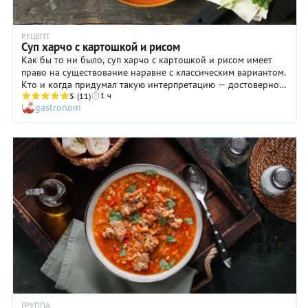
РЕЦЕПТ
Суп харчо с картошкой и рисом
Как бы то ни было, суп харчо с картошкой и рисом имеет
право на существование наравне с классическим вариантом.
Кто и когда придумал такую интерпретацию — достоверно
1 ч
неизвестно, однако многие хозяйки готовят блюдо
5
(11)
gastronom
подобным образом. Все-таки харчо — суп с мужским
«характером», поэтому желание женщины сделать это
первое еще более сытным за счет картошки вполне
объяснимо. А еще она придает текстуре блюда приятную
бархатистость, что, опять же, приятно. Приготовьте суп
харчо с картошкой и рисом по нашему рецепту: вот увидите
— вам понравится!
ГРУППА