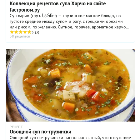
Коллекция рецептов супа Харчо на сайте
Гастроном.ру
Суп харчо (груз. ხარჩო) — грузинское мясное блюдо, по
густоте среднее между супом и рагу, с грецкими орехами
или рисом, по желанию. Сытное, горячее, ароматное харчо
может быть из говядины, баранины, ...
5
(3)
38 рецептов
РЕЦЕПТ
Овощной суп по-грузински
Овощной суп по-грузински настолько сытный, что отсутствие