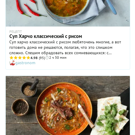
РЕЦЕПТ
Cуп Харчо классический с рисом
Cуп харчо классический с рисом любяточень многие, а вот
готовить дома не решаются, полагая, что это слишком
сложно. Спешим обрадовать всех сомневающихся: с
2 ч 30 мин
помощью нашего пошагового рецепта вы легко воплотите
4.98
(95)
gastronom
свою кулинарную мечту в жизнь. Просто подготовьте все
необходимые ингредиенты (разумеется, чем они
качественнее, тем лучше результат) и приступайте! Cуп харчо
классический с рисом получается очень сытным, ароматным
и пряным, так что, самое лучшее время для него — осень и
зима, когда согревающий эффект блюда придется как нельзя
кстати.