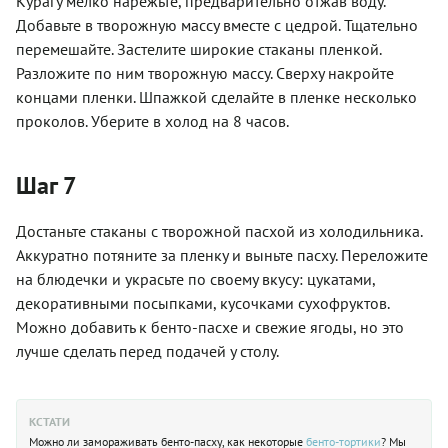
Курагу мелко нарежьте, предварительно отжав воду.
Добавьте в творожную массу вместе с цедрой. Тщательно
перемешайте. Застелите широкие стаканы пленкой.
Разложите по ним творожную массу. Сверху накройте
концами пленки. Шпажкой сделайте в пленке несколько
проколов. Уберите в холод на 8 часов.
Шаг 7
Достаньте стаканы с творожной пасхой из холодильника.
Аккуратно потяните за пленку и выньте пасху. Переложите
на блюдечки и украсьте по своему вкусу: цукатами,
декоративными посыпками, кусочками сухофруктов.
Можно добавить к бенто-пасхе и свежие ягоды, но это
лучше сделать перед подачей у столу.
КСТАТИ
Можно ли замораживать бенто-пасху, как некоторые
бенто-тортики
? Мы