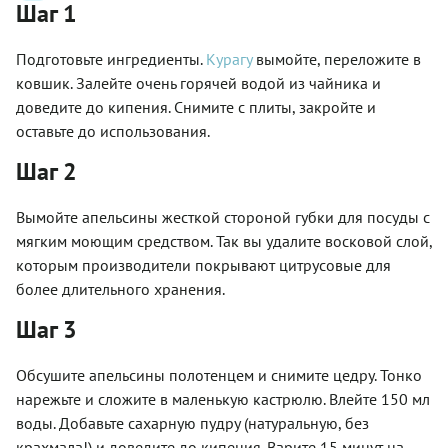
Шаг 1
Подготовьте ингредиенты.
Курагу
вымойте, переложите в
ковшик. Залейте очень горячей водой из чайника и
доведите до кипения. Снимите с плиты, закройте и
оставьте до использования.
Шаг 2
Вымойте апельсины жесткой стороной губки для посуды с
мягким моющим средством. Так вы удалите восковой слой,
которым производители покрывают цитрусовые для
более длительного хранения.
Шаг 3
Обсушите апельсины полотенцем и снимите цедру. Тонко
нарежьте и сложите в маленькую кастрюлю. Влейте 150 мл
воды. Добавьте сахарную пудру (натуральную, без
крахмала!) и доведите до кипения. Варите 15 минут на