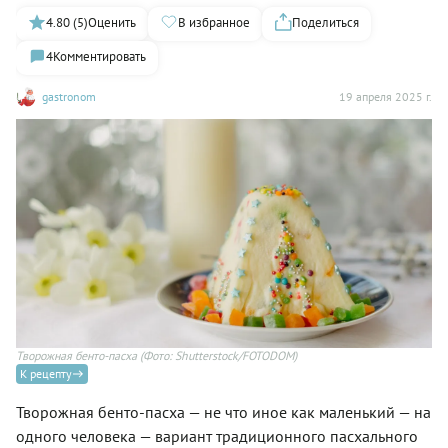
4.80 (5)
Оценить
В избранное
Поделиться
4
Комментировать
gastronom
19 апреля 2025 г.
Творожная бенто-пасха
(Фото: Shutterstock/FOTODOM)
К рецепту
Творожная бенто-пасха — не что иное как маленький — на
одного человека — вариант традиционного пасхального