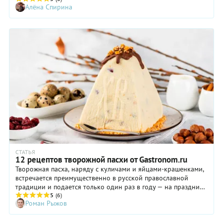
Алёна Спирина
популярности — социальные сети, в которых кондитеры
публикуют фото этих миниатюрных, изящных,
разнообразных по оформлению тортиков. Да, они очень
фотогеничны и привлекают всеобщее внимание.
СТАТЬЯ
12 рецептов творожной пасхи от Gastronom.ru
Творожная пасха, наряду с куличами и яйцами-крашенками,
встречается преимущественно в русской православной
традиции и подается только один раз в году — на праздник
Пасхи. Технологию ее приготовления сложной не назвать,
5
(6)
Роман Рыжов
однако блюдо требует внимания, времени и терпения. В
нашей подборке собраны надежные рецепты, с которыми