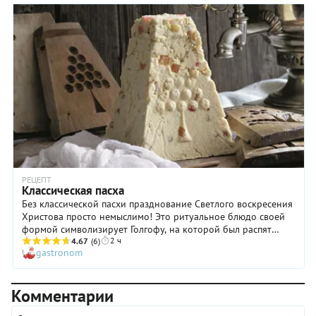
пасха обязательно получится.
РЕЦЕПТ
Классическая пасха
Без классической пасхи празднование Светлого воскресения
Христова просто немыслимо! Это ритуальное блюдо своей
формой символизирует Голгофу, на которой был распят
2 ч
Иисус . Почему пасху готовили именно из творога?
4.67
(6)
gastronom
Некоторые исследователи считают, что дело в сакральном
значении продукта: в нем сосредоточена вся суть молока.
Именно поэтому наши предки издревле использовали
Комментарии
творог для проведения тех или иных обрядов, например, с
целью привлечения хорошего урожая. Чтобы приготовить