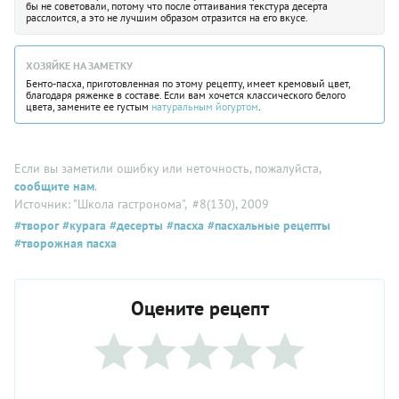
бы не советовали, потому что после оттаивания текстура десерта
расслоится, а это не лучшим образом отразится на его вкусе.
ХОЗЯЙКЕ НА ЗАМЕТКУ
Бенто-пасха, приготовленная по этому рецепту, имеет кремовый цвет,
благодаря ряженке в составе. Если вам хочется классического белого
цвета, замените ее густым
натуральным йогуртом
.
Если вы заметили ошибку или неточность, пожалуйста,
сообщите нам
.
Источник: "Школа гастронома"
, #8(130), 2009
#творог
#курага
#десерты
#пасха
#пасхальные рецепты
#творожная пасха
Оцените рецепт