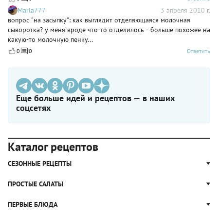
Marla777
3 апреля 2010 г.
вопрос "на засыпку": как выглядит отделяющаяся молочная
сыворотка? у меня вроде что-то отделилось - больше похожее на
какую-то молочную пенку...
0
0
Ответить
Еще больше идей и рецептов — в наших
соцсетях
Каталог рецептов
СЕЗОННЫЕ РЕЦЕПТЫ
Рецепты из капусты
ПРОСТЫЕ САЛАТЫ
Блюда с картошкой
Простые салаты
ПЕРВЫЕ БЛЮДА
Рецепты с грибами
Салат Оливье