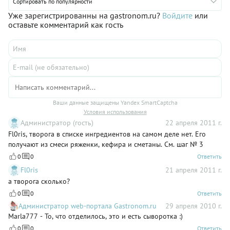
настоящую классическую пасху вам понадобится
Сортировать по популярности
специальная форма — пластиковая или деревянная. На
Уже зарегистрированны на gastronom.ru?
Войдите
или
боковых поверхностях ее изображены символы, которые
оставьте комментарий как гость
напоминают об известных событиях библейской истории:
крест, копье, буквы ХВ («Христос воскресе»), лестница на
небо, голубка, веточка с листочками и яйца. Все они в
результате отпечатаются на творожной пасхе — если вы
будете в точности соблюдать технологию, описанную в
рецепте.
Ваши данные защищены Yandex SmartCaptcha
Условия использования
Администратор (гость)
22 апреля 2011 г.
Fl0ris, творога в списке ингредиентов на самом деле нет. Его
получают из смеси ряженки, кефира и сметаны. См. шаг № 3
0
0
Ответить
Fl0ris
21 апреля 2011 г.
а творога сколько?
0
0
Ответить
Администратор web-портала Gastronom.ru
29 апреля 2010 г.
Marla777 - То, что отделилось, это и есть сыворотка :)
0
0
Ответить