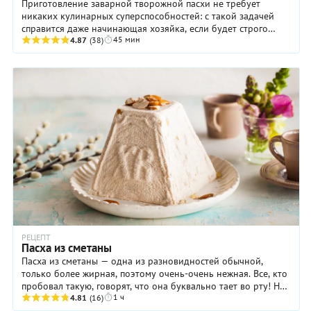
Приготовление заварной творожной пасхи не требует
никаких кулинарных суперспособностей: с такой задачей
справится даже начинающая хозяйка, если будет строго
45 мин
соблюдать все указания рецепта. Самое ...
4.87
(38)
РЕЦЕПТ
Пасха из сметаны
Пасха из сметаны — одна из разновидностей обычной,
только более жирная, поэтому очень-очень нежная. Все, кто
пробовал такую, говорят, что она буквально тает во рту! Но
1 ч
это еще не все. Отличительной ...
4.81
(16)