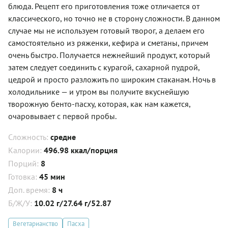
блюда. Рецепт его приготовления тоже отличается от
классического, но точно не в сторону сложности. В данном
случае мы не используем готовый творог, а делаем его
самостоятельно из ряженки, кефира и сметаны, причем
очень быстро. Получается нежнейший продукт, который
затем следует соединить с курагой, сахарной пудрой,
цедрой и просто разложить по широким стаканам. Ночь в
холодильнике — и утром вы получите вкуснейшую
творожную бенто-пасху, которая, как нам кажется,
очаровывает с первой пробы.
Сложность:
средне
Калории:
496.98 ккал/порция
Порций:
8
Готовка:
45 мин
Доп. время:
8 ч
Б/Ж/У:
10.02 г/27.64 г/52.87
Вегетарианство
Пасха