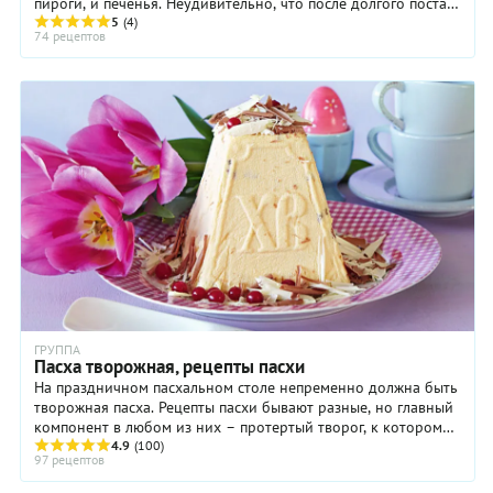
пироги, и печенья. Неудивительно, что после долгого поста к
столу подаются блюда сытные и ...
5
(4)
74 рецептов
ГРУППА
Пасха творожная, рецепты пасхи
На праздничном пасхальном столе непременно должна быть
творожная пасха. Рецепты пасхи бывают разные, но главный
компонент в любом из них – протертый творог, к которому
добавляют сливочное масло, ...
4.9
(100)
97 рецептов