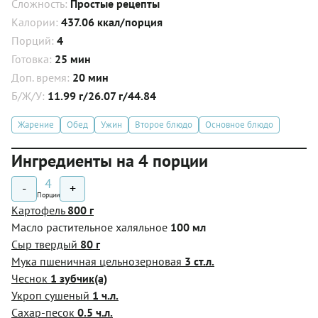
Сложность:
Простые рецепты
Калории:
437.06 ккал/порция
Порций:
4
Готовка:
25 мин
Доп. время:
20 мин
Б/Ж/У:
11.99 г/26.07 г/44.84
Жарение
Обед
Ужин
Второе блюдо
Основное блюдо
Ингредиенты на 4 порции
4
-
+
Порции
Картофель
800 г
Масло растительное халяльное
100 мл
Сыр твердый
80 г
Мука пшеничная цельнозерновая
3 ст.л.
Чеснок
1 зубчик(а)
Укроп сушеный
1 ч.л.
Сахар-песок
0.5 ч.л.