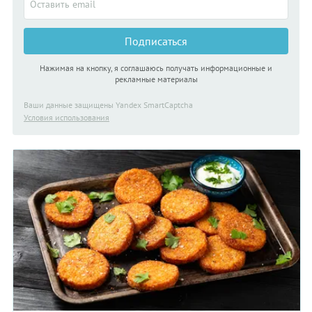
побольше яиц, сливки или сметану, немного муки или
картофельного крахмала для надежности и приготовить из
этого теста прекрасные картофельные оладьи. Добавьте в
Подписаться
тесто для картофельных одадий толченый чеснок или мелко
нарезанный лук, кусочки острого перца или каперсы. Кстати,
обжаривать картофельные оладьи можно не только на
Нажимая на кнопку, я соглашаюсь получать информационные и
растительном масле, но и на смеси растительного и
рекламные материалы
сливочного, на топленом сливочном и даже на смальце.
Ваши данные защищены Yandex SmartCaptcha
Условия использования