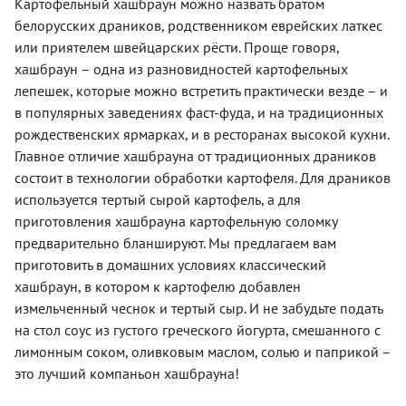
Картофельный хашбраун можно назвать братом
белорусских драников, родственником еврейских латкес
или приятелем швейцарских рёсти. Проще говоря,
хашбраун – одна из разновидностей картофельных
лепешек, которые можно встретить практически везде – и
в популярных заведениях фаст-фуда, и на традиционных
рождественских ярмарках, и в ресторанах высокой кухни.
Главное отличие хашбрауна от традиционных драников
состоит в технологии обработки картофеля. Для драников
используется тертый сырой картофель, а для
приготовления хашбрауна картофельную соломку
предварительно бланшируют. Мы предлагаем вам
приготовить в домашних условиях классический
хашбраун, в котором к картофелю добавлен
измельченный чеснок и тертый сыр. И не забудьте подать
на стол соус из густого греческого йогурта, смешанного с
лимонным соком, оливковым маслом, солью и паприкой –
это лучший компаньон хашбрауна!