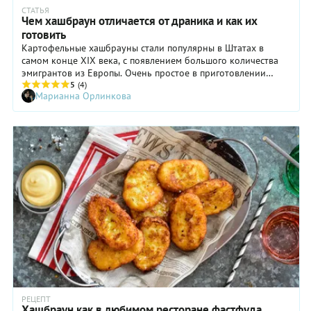
СТАТЬЯ
Чем хашбраун отличается от драника и как их
готовить
Картофельные хашбрауны стали популярны в Штатах в
самом конце XIX века, с появлением большого количества
эмигрантов из Европы. Очень простое в приготовлении
блюдо, сытное, дешевое — что еще нужно для того, чтобы
5
(4)
Марианна Орлинкова
его начали готовить в каждой кафешке?
РЕЦЕПТ
Хашбраун как в любимом ресторане фастфуда