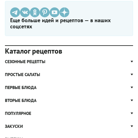
Еще больше идей и рецептов — в наших
соцсетях
Каталог рецептов
СЕЗОННЫЕ РЕЦЕПТЫ
Рецепты из капусты
ПРОСТЫЕ САЛАТЫ
Блюда с картошкой
Простые салаты
ПЕРВЫЕ БЛЮДА
Рецепты с грибами
Салат Оливье
Яблочные пироги
Щи
ВТОРЫЕ БЛЮДА
Салат Цезарь
Рецепты с клюквой
Борщ
Салат Нисуаз
Котлеты
ПОПУЛЯРНОЕ
Блюда из тыквы
Рассольник
Салат Мимоза
Плов
Гороховый суп
Пицца
ЗАКУСКИ
Крабовый салат
Пельмени
Суп солянка
Сырники
Вареники
Жюльен