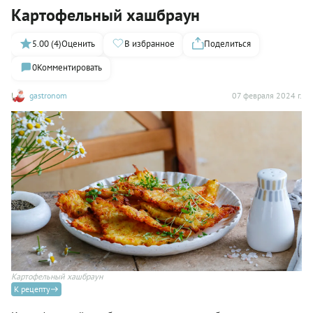
Картофельный хашбраун
5.00 (4)
Оценить
В избранное
Поделиться
0
Комментировать
gastronom
07 февраля 2024 г.
Картофельный хашбраун
К рецепту