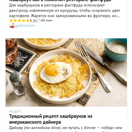
Для хашбраунов в ресторане фастфуда используют
декстрозу, извлеченную из кукурузы, чтобы сохранить цвет
картофеля. Жарятся они замороженными во фритюре, но
40 мин
дома можно и на сковороде, просто с существенным
5
(5)
gastronom
количеством масла. Вместо декстрозы возьмем обычный
сахарный сироп. Технология не позволяет приготовить эти
хашбрауны быстро, но вся работа того стоит – и можно
сделать и заморозить сразу много, на будущее! Вы можете
добавить к картофелю любые специи по вашему вкусу,
особенно хороши копченая паприка и молотый сушеный
чеснок.
РЕЦЕПТ
Традиционный рецепт хашбраунов из
американского дайнера
Дайнер (по-английски diner, не путать с dinner — «обед» или