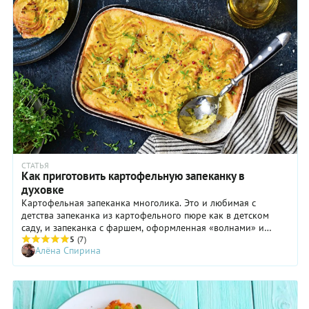
СТАТЬЯ
Как приготовить картофельную запеканку в
духовке
Картофельная запеканка многолика. Это и любимая с
детства запеканка из картофельного пюре как в детском
саду, и запеканка с фаршем, оформленная «волнами» и
щедро политая сливочным маслом, и французская
5
(7)
Алёна Спирина
картофельная запеканка с сыром и красивым названием
«гратен». Какой картофель выбрать, как его подготовить,
сколько картофеля понадобится на одну порцию, зависит от
того, какую именно запеканку вы задумали подать к столу.