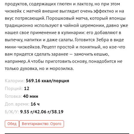
продуктов, содержащих глютен и лактозу, но при этом
чизкейк с матчей внешне выглядит очень эффектно и на
вкус потрясающий. Порошковый матча, который японцы
традиционно используют в чайной церемонии, давно уже
нашел свое применение в кулинарии: его добавляют в
выпечку, напитки и даже салаты. Готовится Зебра в виде
мини-чизкейков. Рецепт простой и понятный, но кое-что
вам придется сделать заранее — замочить кешью,
например. А чтобы приготовить основу, понадобится не
только духовка, но и морозилка.
Калории:
569.16 ккал/порция
Порций:
12
Готовка:
40 мин
Доп. время:
16 ч
Б/Ж/У:
9.55 г/42.06 г/38.19
Обед
Вегетарианство: Строго