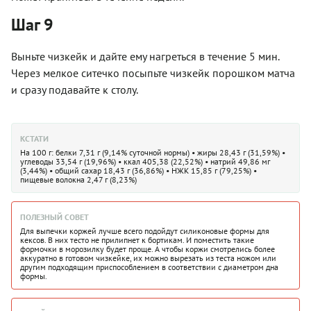
Шаг 9
Выньте чизкейк и дайте ему нагреться в течение 5 мин.
Через мелкое ситечко посыпьте чизкейк порошком матча
и сразу подавайте к столу.
КСТАТИ
На 100 г: белки 7,31 г (9,14% суточной нормы) • жиры 28,43 г (31,59%) •
углеводы 33,54 г (19,96%) • ккал 405,38 (22,52%) • натрий 49,86 мг
(3,44%) • общий сахар 18,43 г (36,86%) • НЖК 15,85 г (79,25%) •
пищевые волокна 2,47 г (8,23%)
ПОЛЕЗНЫЙ СОВЕТ
Для выпечки коржей лучше всего подойдут силиконовые формы для
кексов. В них тесто не прилипнет к бортикам. И поместить такие
формочки в морозилку будет проще. А чтобы коржи смотрелись более
аккуратно в готовом чизкейке, их можно вырезать из теста ножом или
другим подходящим приспособлением в соответствии с диаметром дна
формы.