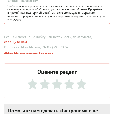
ХОЗЯЙКЕ НА ЗАМЕТКУ
Чтобы красиво и ровно нарезать чизкейк с матчей, и у него при этом не
смазались слои, попробуйте поступить следующим образом. Прогрейте
широкий нож под горячей водой, вытрите его насухо и надрежьте
чизкейк. Перед каждой последующей нарезкой проделайте с ножом ту же
процедуру.
Если вы заметили ошибку или неточность, пожалуйста,
сообщите нам
.
Источник: Мой Магнит
, № 03 (39), 2024
#Мой Магнит
#матча
#чизкейк
Оцените рецепт
Помогите нам сделать «Гастроном» еще