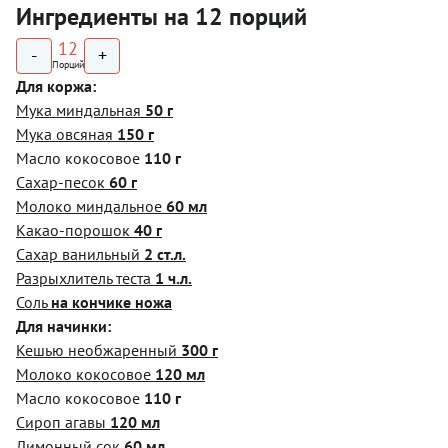
Ингредиенты на 12 порций
12
-
+
Порций
Для коржа:
Мука миндальная
50 г
Мука овсяная
150 г
Масло кокосовое
110 г
Сахар-песок
60 г
Молоко миндальное
60 мл
Какао-порошок
40 г
Сахар ванильный
2 ст.л.
Разрыхлитель теста
1 ч.л.
Соль
на кончике ножа
Для начинки:
Кешью необжаренный
300 г
Молоко кокосовое
120 мл
Масло кокосовое
110 г
Сироп агавы
120 мл
Лимонный сок
60 мл