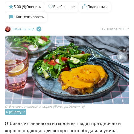
5.00 (9)
Оценить
В избранное
Поделиться
1
Комментировать
Юлия Синица
12 января 2025 г.
Отбивные с ананасом и сыром
(Фото: gastronom.ru)
К рецепту
Отбивные с ананасом и сыром выглядят празднично и
хорошо подходят для воскресного обеда или ужина.