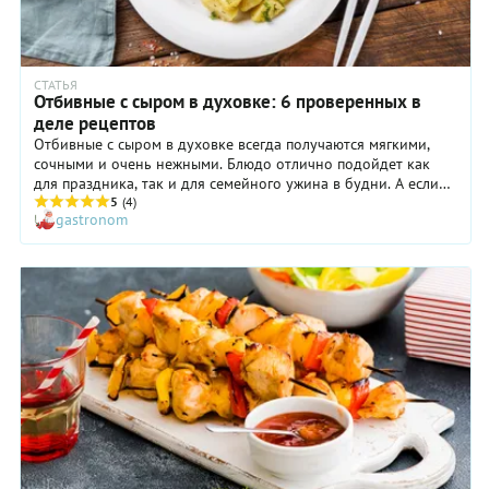
СТАТЬЯ
Отбивные с сыром в духовке: 6 проверенных в
деле рецептов
Отбивные с сыром в духовке всегда получаются мягкими,
сочными и очень нежными. Блюдо отлично подойдет как
для праздника, так и для семейного ужина в будни. А если
добавить картофель, то оно не требует дополнительного
5
(4)
gastronom
гарнира. Рецептов отбивных с сыром очень много. Их можно
готовить из свинины, говядины, курицы, индейки и
баранины; добавлять различные овощи, соусы, сыр. У
каждой хозяйки наверняка есть свой собственный
проверенный рецепт этого блюда. А мы предлагаем немного
поэкспериментировать с ингредиентами и превратить его в
настоящий кулинарный шедевр.