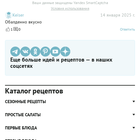
Ваши данные защищены Yandex SmartCaptcha
Условия использования
Keiser
14 января 2025 г.
Обалденно вкусно
1
0
Ответить
Еще больше идей и рецептов — в наших
соцсетях
Каталог рецептов
СЕЗОННЫЕ РЕЦЕПТЫ
Рецепты из капусты
ПРОСТЫЕ САЛАТЫ
Блюда с картошкой
Простые салаты
ПЕРВЫЕ БЛЮДА
Рецепты с грибами
Салат Оливье
Яблочные пироги
Щи