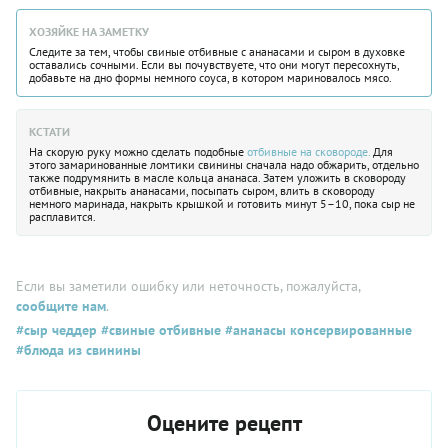
ХОЗЯЙКЕ НА ЗАМЕТКУ
Следите за тем, чтобы свиные отбивные с ананасами и сыром в духовке
оставались сочными. Если вы почувствуете, что они могут пересохнуть,
добавьте на дно формы немного соуса, в котором мариновалось мясо.
КСТАТИ
На скорую руку можно сделать подобные
отбивные на сковороде.
Для
этого замаринованные ломтики свинины сначала надо обжарить, отдельно
также подрумянить в масле кольца ананаса. Затем уложить в сковороду
отбивные, накрыть ананасами, посыпать сыром, влить в сковороду
немного маринада, накрыть крышкой и готовить минут 5–10, пока сыр не
расплавится.
Если вы заметили ошибку или неточность, пожалуйста,
сообщите нам
.
#сыр чеддер
#свиные отбивные
#ананасы консервированные
#блюда из свинины
Оцените рецепт