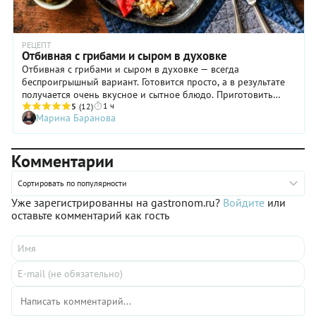
корочку. Результат будет просто великолепным.
РЕЦЕПТ
Отбивная с грибами и сыром в духовке
Отбивная с грибами и сыром в духовке — всегда
беспроигрышный вариант. Готовится просто, а в результате
получается очень вкусное и сытное блюдо. Приготовить
1 ч
можно из свиного карбонада, это кусок свинины спинно-
5
(12)
Марина Баранова
поясничного отруба, корейка. Несмотря на то, что само по
себе это мясо немного суховато, за счет приготовления с
грибами, луком, сыром и запекания в духовке получается
Комментарии
очень сочно. Если хочется пожирнее, то можно использовать
свиную шею, например.
Сортировать по популярности
Уже зарегистрированны на gastronom.ru?
Войдите
или
оставьте комментарий как гость