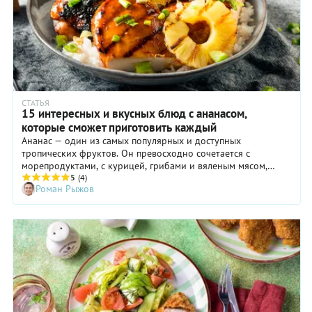
СТАТЬЯ
15 интересных и вкусных блюд с ананасом,
которые сможет приготовить каждый
Ананас — один из самых популярных и доступных
тропических фруктов. Он превосходно сочетается с
морепродуктами, с курицей, грибами и вяленым мясом,
добавляя любому блюду приятную сладость и нотку
5
(4)
Роман Рыжов
свежести. Расскажем, какие интересные блюда можно
приготовить с ананасом, и дадим 15 простых проверенных
рецептов.