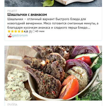
РЕЦЕПТ
Шашлычки с ананасом
Шашлычки – отличный вариант быстрого блюда для
новогодней вечеринки. Мясо готовится считанные минуты, а
благодаря кусочкам ананаса и сладкого перца блюдо
45 мин
получается по праздничному ярким.
4.8
(5)
gastronom
ГРУППА