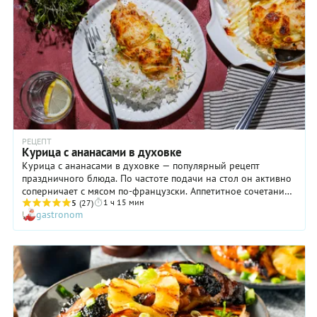
РЕЦЕПТ
Курица с ананасами в духовке
Курица с ананасами в духовке — популярный рецепт
праздничного блюда. По частоте подачи на стол он активно
соперничает с мясом по-французски. Аппетитное сочетание
1 ч 15 мин
нежного куриного филе со сладким вкусом ананаса и
5
(27)
gastronom
пикантной ноткой экзотического карри, да еще и под
нежной сырной корочкой не оставит равнодушным
абсолютно никого. Да и сделать это блюдо очень легко!
Запекание в духовке существенно упрощает процесс
приготовления угощения и позволяет уделить больше
времени подготовке праздника, романтического ужина или
встречи с друзьями.