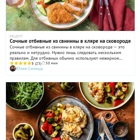
РЕЦЕПТ
Сочные отбивные из свинины в кляре на сковороде
Сочные отбивные из свинины в кляре на сковороде — это
реально и нетрудно. Нужно лишь следовать нескольким
правилам. Для отбивных обычно используют нежирное
50 мин
мясо — корейку без кости, то есть карбонад. Оно довольно
5
(23)
Юлия Синица
постное и при неправильной обработке может получиться
сухим. Чтобы этого не произошло и весь сок остался внутри,
обжарка должна быть быстрой. Соответственно, отбивные
не должны быть толстыми. Полтора сантиметра — это уже
много. Прибавьте сюда кляр — и результат может быть
таким, что панировка начнет подгорать, а внутри мясо не
прожарится. Если вы покупаете уже готовые отбивные —
карбонад в нарезке, то обратите внимание на толщину
кусочков. По нашему рецепту вы сможете обработать
ломтики карбонада так, что все получится идеально. Не
делайте кляр слишком густым и плотным и обжаривайте
отбивные во фритюре. Хлебные крошки как завершающая
часть панировки подарит сочным отбивным хрустящую