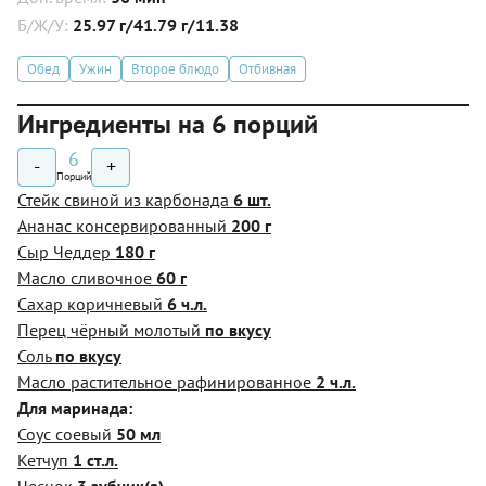
Б/Ж/У:
25.97 г/41.79 г/11.38
Обед
Ужин
Второе блюдо
Отбивная
Ингредиенты на 6 порций
6
-
+
Порций
Стейк свиной из карбонада
6 шт.
Ананас консервированный
200 г
Сыр Чеддер
180 г
Масло сливочное
60 г
Сахар коричневый
6 ч.л.
Перец чёрный молотый
по вкусу
Соль
по вкусу
Масло растительное рафинированное
2 ч.л.
Для маринада:
Соус соевый
50 мл
Кетчуп
1 ст.л.
Чеснок
3 зубчик(а)