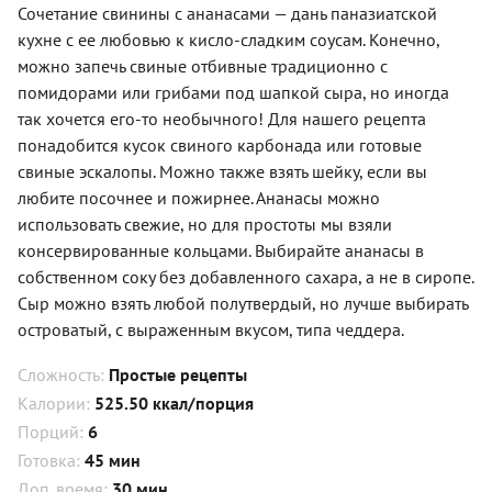
Сочетание свинины с ананасами — дань паназиатской
кухне с ее любовью к кисло-сладким соусам. Конечно,
можно запечь свиные отбивные традиционно с
помидорами или грибами под шапкой сыра, но иногда
так хочется его-то необычного! Для нашего рецепта
понадобится кусок свиного карбонада или готовые
свиные эскалопы. Можно также взять шейку, если вы
любите посочнее и пожирнее. Ананасы можно
использовать свежие, но для простоты мы взяли
консервированные кольцами. Выбирайте ананасы в
собственном соку без добавленного сахара, а не в сиропе.
Сыр можно взять любой полутвердый, но лучше выбирать
островатый, с выраженным вкусом, типа чеддера.
Сложность:
Простые рецепты
Калории:
525.50 ккал/порция
Порций:
6
Готовка:
45 мин
Доп. время:
30 мин