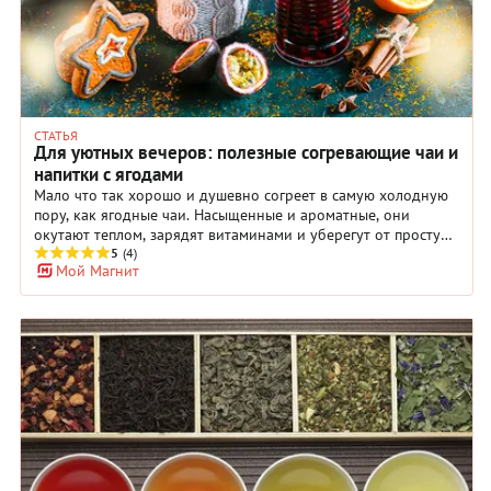
СТАТЬЯ
Для уютных вечеров: полезные согревающие чаи и
напитки с ягодами
Мало что так хорошо и душевно согреет в самую холодную
пору, как ягодные чаи. Насыщенные и ароматные, они
окутают теплом, зарядят витаминами и уберегут от простуд.
Ягодные напитки можно приготовить в любое время — на
5
(4)
Мой Магнит
завтрак, обед, ужин или просто так. А еще заварить в
термосе или термокружке и взять с собой на прогулку в
выходной день. Приготовить домашний ягодный чай
совершенно несложно. Просто выберите любой рецепт из
нашей подборки, в которой собраны напитки из самых
разных ягод — клюквы, смородины, облепихи, малины,
брусники, вишни, шиповника, черники. Их вкус и аромат
успокоят, напомнят о лете и сделают вашу зиму уютной и
яркой. Используя наши рецепты, вы также можете
экспериментировать с ягодами и пряностями, чтобы всякий
раз у вас получался новый уникальный ягодный чай.