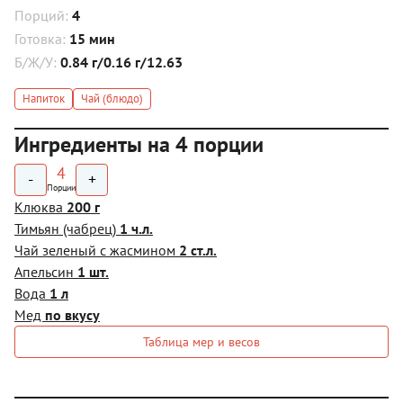
Порций:
4
Готовка:
15 мин
Б/Ж/У:
0.84 г/0.16 г/12.63
Напиток
Чай (блюдо)
Ингредиенты на 4 порции
4
-
+
Порции
Клюква
200 г
Тимьян (чабрец)
1 ч.л.
Чай зеленый с жасмином
2 ст.л.
Апельсин
1 шт.
Вода
1 л
Мед
по вкусу
Таблица мер и весов