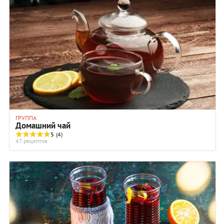
ГРУППА
Домашний чай
5
(4)
47 рецептов