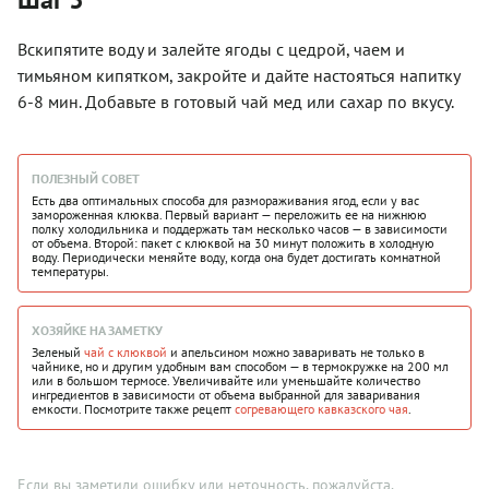
Вскипятите воду и залейте ягоды с цедрой, чаем и
тимьяном кипятком, закройте и дайте настояться напитку
6-8 мин. Добавьте в готовый чай мед или сахар по вкусу.
ПОЛЕЗНЫЙ СОВЕТ
Есть два оптимальных способа для размораживания ягод, если у вас
замороженная клюква. Первый вариант — переложить ее на нижнюю
полку холодильника и поддержать там несколько часов — в зависимости
от объема. Второй: пакет с клюквой на 30 минут положить в холодную
воду. Периодически меняйте воду, когда она будет достигать комнатной
температуры.
ХОЗЯЙКЕ НА ЗАМЕТКУ
Зеленый
чай с клюквой
и апельсином можно заваривать не только в
чайнике, но и другим удобным вам способом — в термокружке на 200 мл
или в большом термосе. Увеличивайте или уменьшайте количество
ингредиентов в зависимости от объема выбранной для заваривания
емкости. Посмотрите также рецепт
согревающего кавказского чая
.
Если вы заметили ошибку или неточность, пожалуйста,