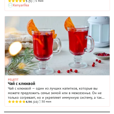
5 мин
справляются с этой задачей холодные напитки на основе
5
(5)
KenyanTea
чая, например, охлажденный зеленый чай с клубникой и
лимонным соком.
РЕЦЕПТ
Чай с клюквой
Чай с клюквой — один из лучших напитков, которые вы
можете предложить семье зимой или в межсезонье. Он не
только согревает, но и укрепляет иммунную систему, а также
30 мин
отлично тонизирует организм. Все дело, конечно же, в
4.94
(16)
великолепном составе напитка! Прежде всего, мы имеем в
виду клюкву, содержащую витамин С в значительном