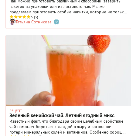
Чай можно приготовить различными способами: заварить
пакетик из упаковки или из листового чая. Мы же
предлагаем приготовить особые напитки, которые не только
согреют, но и принесут пользу организму, а также доставят
5
(3)
Татьяна Сотникова
вкусовое и эстетическое удовольствие. В нашей подборке
вы найдете 8 рецептов чая из замороженных ягод на любой
вкус.
РЕЦЕПТ
Зеленый кенийский чай. Летний ягодный микс.
Известный факт, что благодаря своим целебным свойствам
чай помогает бороться с жаждой в жару и восполняет
потери минеральных солей и витаминов. Особенно хорошо